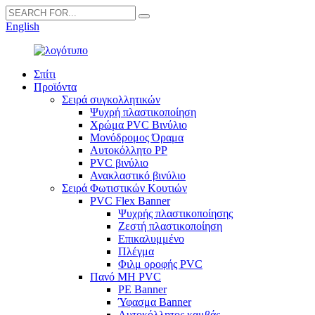
English
Σπίτι
Προϊόντα
Σειρά συγκολλητικών
Ψυχρή πλαστικοποίηση
Χρώμα PVC Βινύλιο
Μονόδρομος Όραμα
Αυτοκόλλητο PP
PVC βινύλιο
Ανακλαστικό βινύλιο
Σειρά Φωτιστικών Κουτιών
PVC Flex Banner
Ψυχρής πλαστικοποίησης
Ζεστή πλαστικοποίηση
Επικαλυμμένο
Πλέγμα
Φιλμ οροφής PVC
Πανό ΜΗ PVC
PE Banner
Ύφασμα Banner
Αυτοκόλλητος καμβάς