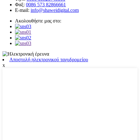
Φαξ:
0086 573 82866661
E-mail:
info@shaweidigital.com
Ακολουθήστε μας στο:
Αποστολή ηλεκτρονικού ταχυδρομείου
x