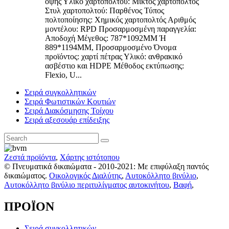
όψης Υλικό χαρτοπολτού: Μικτός χαρτοπολτός
Στυλ χαρτοπολτού: Παρθένος Τύπος
πολτοποίησης: Χημικός χαρτοπολτός Αριθμός
μοντέλου: RPD Προσαρμοσμένη παραγγελία:
Αποδοχή Μέγεθος: 787*1092MM Ή
889*1194MM, Προσαρμοσμένο Όνομα
προϊόντος: χαρτί πέτρας Υλικό: ανθρακικό
ασβέστιο και HDPE Μέθοδος εκτύπωσης:
Flexio, U...
Σειρά συγκολλητικών
Σειρά Φωτιστικών Κουτιών
Σειρά Διακόσμησης Τοίχου
Σειρά αξεσουάρ επίδειξης
Ζεστά προϊόντα
,
Χάρτης ιστότοπου
© Πνευματικά δικαιώματα - 2010-2021: Με επιφύλαξη παντός
δικαιώματος.
Οικολογικός Διαλύτης
,
Αυτοκόλλητο βινύλιο
,
Αυτοκόλλητο βινύλιο περιτυλίγματος αυτοκινήτου
,
Βαφή
,
ΠΡΟΪΟΝ
Σειρά συγκολλητικών