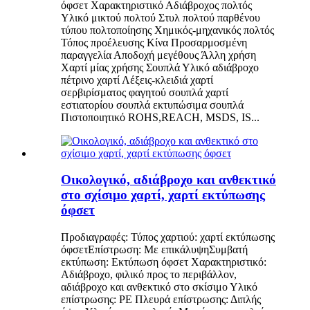
όφσετ Χαρακτηριστικό Αδιάβροχος πολτός
Υλικό μικτού πολτού Στυλ πολτού παρθένου
τύπου πολτοποίησης Χημικός-μηχανικός πολτός
Τόπος προέλευσης Κίνα Προσαρμοσμένη
παραγγελία Αποδοχή μεγέθους Άλλη χρήση
Χαρτί μίας χρήσης Σουπλά Υλικό αδιάβροχο
πέτρινο χαρτί Λέξεις-κλειδιά χαρτί
σερβιρίσματος φαγητού σουπλά χαρτί
εστιατορίου σουπλά εκτυπώσιμα σουπλά
Πιστοποιητικό ROHS,REACH, MSDS, IS...
Οικολογικό, αδιάβροχο και ανθεκτικό
στο σχίσιμο χαρτί, χαρτί εκτύπωσης
όφσετ
Προδιαγραφές: Τύπος χαρτιού: χαρτί εκτύπωσης
όφσετΕπίστρωση: Με επικάλυψηΣυμβατή
εκτύπωση: Εκτύπωση όφσετ Χαρακτηριστικό:
Αδιάβροχο, φιλικό προς το περιβάλλον,
αδιάβροχο και ανθεκτικό στο σκίσιμο Υλικό
επίστρωσης: PE Πλευρά επίστρωσης: Διπλής