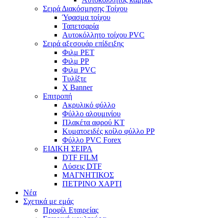
Σειρά Διακόσμησης Τοίχου
Ύφασμα τοίχου
Ταπετσαρία
Αυτοκόλλητο τοίχου PVC
Σειρά αξεσουάρ επίδειξης
Φιλμ PET
Φιλμ PP
Φιλμ PVC
Τυλίξτε
X Banner
Επιτροπή
Ακρυλικό φύλλο
Φύλλο αλουμινίου
Πλακέτα αφρού KT
Κυματοειδές κοίλο φύλλο PP
Φύλλο PVC Forex
ΕΙΔΙΚΗ ΣΕΙΡΑ
DTF FILM
Λύσεις DTF
ΜΑΓΝΗΤΙΚΟΣ
ΠΕΤΡΙΝΟ ΧΑΡΤΙ
Νέα
Σχετικά με εμάς
Προφίλ Εταιρείας