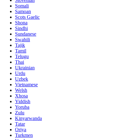
Slovenian
Somali
Samoan
Scots Gaelic
Shona
Sindhi
Sundanese
Swahili
Tajik
Tamil
Telugu
Thai
Ukrainian
Urdu
Uzbek
Vietnamese
Welsh
Xhosa
Yiddish
Yoruba
Zulu
Kinyarwanda
Tatar
Oriya
Turkmen