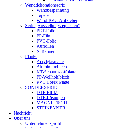
Wanddekorationsserie
Wandbespannung
Tapete
Wand-PVC-Aufkleber
Serie „Ausstellungsrequisiten“
PET-Folie
PP-Film
PVC-Folie
Aufrollen
X-Banner
Planke
Acrylglasplatte
Aluminiumblech
KT-Schaumstoffplatte
PP-Wellhohlblech
PVC-Forex-Platte
SONDERSERIE
DTF-FILM
DTF-Lösungen
MAGNETISCH
STEINPAPIER
Nachricht
Über uns
Unternehmensprofil