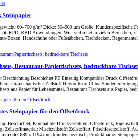
s Steinpapier
ngewicht: 60–700 g/m² Dicke: 50–500 µm Größe: Kundenspezifische For
ität: RPD, RBD Anwendungen: Weit verbreitet in vielen Bereichen, z. B
ento-Boxen, Handschuhe oder Fußstäbchen, Tischdecken, Regenmäntel,
hsets, Restaurant-Papiertischsets, bedruckbare Tischset
er Beschichtung Beschichtet PE Einseitig Kompatibler Druck Offsetdruc
en Chemisch-mechanischer Zellstoff Herkunftsort China Sonderanfertig
schsets aus Papier für Lebensmittel, Restaurant-Tischsets aus Papier,
stes Steinpapier für den Offsetdruck
ung: Beschichtet; Kompatible Druckverfahren: Offsetdruck; Eigenschafte
; Zellstoffmaterial: Mischzellstoff; Zellstoffart: Frischfaserzellstoff
 mm oder 889 x 1194 mm, kundenspezifisch; Produktname: Steinpapie