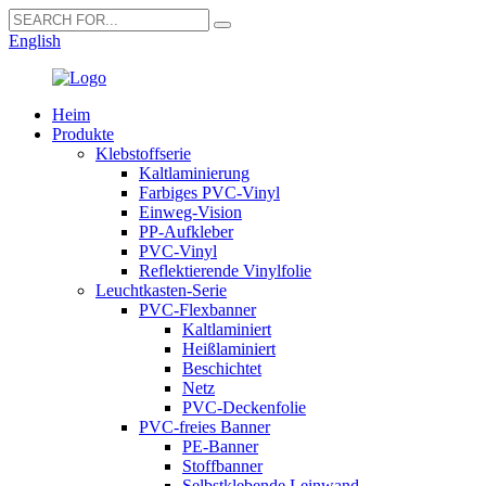
English
Heim
Produkte
Klebstoffserie
Kaltlaminierung
Farbiges PVC-Vinyl
Einweg-Vision
PP-Aufkleber
PVC-Vinyl
Reflektierende Vinylfolie
Leuchtkasten-Serie
PVC-Flexbanner
Kaltlaminiert
Heißlaminiert
Beschichtet
Netz
PVC-Deckenfolie
PVC-freies Banner
PE-Banner
Stoffbanner
Selbstklebende Leinwand