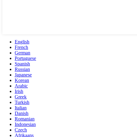
English
French
German
Portuguese
Spanish
Russian
Japanese
Korean
Arabic
Irish
Greek
Turkish
Italian
Danish
Romanian
Indonesian
Czech
Afrikaans