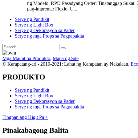
ng Modelo: RPD Pasadyang Order: Tinatanggap Sukat:
pag-imprenta: Flexio, U...
Serye ng Pandikit
Serye ng Light Box
Serye ng Dekorasyon sa Pader
Serye ng mga Props sa Pagpapakita
Mga Mainit na Produkto
,
Mapa ng Site
© Karapatang-ari - 2010-2021: Lahat ng Karapatan ay Nakalaan.
Eco
PRODUKTO
Serye ng Pandikit
Serye ng Light Box
Serye ng Dekorasyon sa Pader
Serye ng mga Props sa Pagpapakita
Tingnan ang Higit Pa +
Pinakabagong Balita