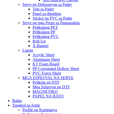
Serye ng Dekorasyon sa Pader
Tela sa Pader
Papel sa dingding
Sticker na PVC sa Pader
Serye ng mga Props sa Pagpapakita
Pelikulang PET
Pelikulang PP
Pelikulang PVC
Roll Up
X-Banner
Lupon
Acrylic Sheet
Aluminum Sheet
KT Foam Board
PP Corrugated Hollow Sheet
PVC Forex Sheet
MGA ESPESYAL NA SERYE
Pelikula ng DTF
Mga Solusyon ng DTF
MAGNETIKO
PAPEL NA BATO
Balita
Tungkol sa Amin
Profile ng Kumpanya