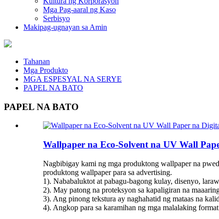
Kultura ng Korporasyon
Mga Pag-aaral ng Kaso
Serbisyo
Makipag-ugnayan sa Amin
Tahanan
Mga Produkto
MGA ESPESYAL NA SERYE
PAPEL NA BATO
PAPEL NA BATO
Wallpaper na Eco-Solvent na UV Wall Paper
Nagbibigay kami ng mga produktong wallpaper na pwedeng
produktong wallpaper para sa advertising.
1). Nababaluktot at pabagu-bagong kulay, disenyo, laraw
2). May patong na proteksyon sa kapaligiran na maaaring
3). Ang pinong tekstura ay naghahatid ng mataas na kali
4). Angkop para sa karamihan ng mga malalaking format n