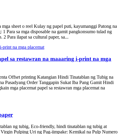
 mga sheet o reel Kulay ng papel puti, kayumanggi Patong na
: 1 Para sa mga disposable na gamit pangkonsumo tulad ng
2 Para ilapat sa cultural paper, sa...
pel sa restawran na maaaring i-print na mga
nta Offset printing Katangian Hindi Tinatablan ng Tubig na
ina Pasadyang Order Tanggapin Sukat Iba Pang Gamit Hindi
gkain mga placemat papel sa restawran mga placemat na
 paper
blan ng tubig, Eco-friendly, hindi tinatablan ng tubig at
p: Virgin Pulping Uri ng Pag-iimpake: Kemikal na Pulp Numero