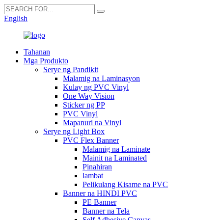
English
Tahanan
Mga Produkto
Serye ng Pandikit
Malamig na Laminasyon
Kulay ng PVC Vinyl
One Way Vision
Sticker ng PP
PVC Vinyl
Mapanuri na Vinyl
Serye ng Light Box
PVC Flex Banner
Malamig na Laminate
Mainit na Laminated
Pinahiran
lambat
Pelikulang Kisame na PVC
Banner na HINDI PVC
PE Banner
Banner na Tela
Self Adhesive Canvas