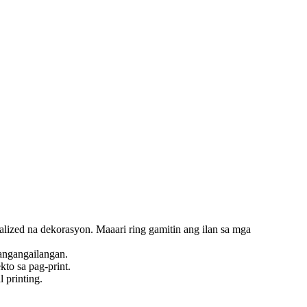
lized na dekorasyon. Maaari ring gamitin ang ilan sa mga
pangangailangan.
to sa pag-print.
 printing.