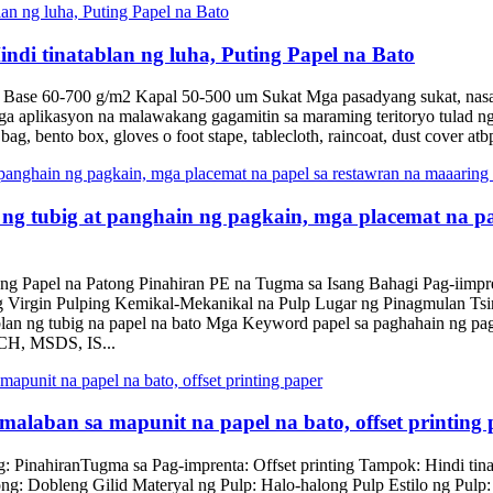
ndi tinatablan ng luha, Puting Papel na Bato
g Base 60-700 g/m2 Kapal 50-500 um Sukat Mga pasadyang sukat, nasa
 aplikasyon na malawakang gagamitin sa maraming teritoryo tulad ng
, bento box, gloves o foot stape, tablecloth, raincoat, dust cover atbp. 
 ng tubig at panghain ng pagkain, mga placemat na pa
ng Papel na Patong Pinahiran PE na Tugma sa Isang Bahagi Pag-iimpre
ng Virgin Pulping Kemikal-Mekanikal na Pulp Lugar ng Pinagmulan Ts
blan ng tubig na papel na bato Mga Keyword papel sa paghahain ng pa
CH, MSDS, IS...
lumalaban sa mapunit na papel na bato, offset printing
g: PinahiranTugma sa Pag-imprenta: Offset printing Tampok: Hindi tinata
ong: Dobleng Gilid Materyal ng Pulp: Halo-halong Pulp Estilo ng Pul