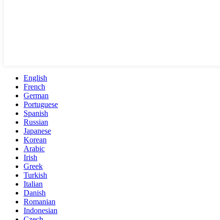
English
French
German
Portuguese
Spanish
Russian
Japanese
Korean
Arabic
Irish
Greek
Turkish
Italian
Danish
Romanian
Indonesian
Czech