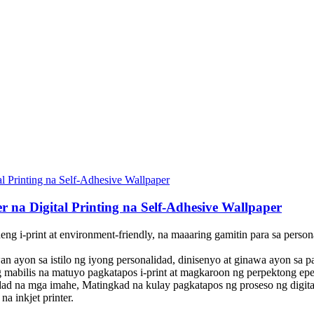
 na Digital Printing na Self-Adhesive Wallpaper
 i-print at environment-friendly, na maaaring gamitin para sa persona
an ayon sa istilo ng iyong personalidad, dinisenyo at ginawa ayon sa 
 mabilis na matuyo pagkatapos i-print at magkaroon ng perpektong epek
dad na mga imahe, Matingkad na kulay pagkatapos ng proseso ng digital
a inkjet printer.