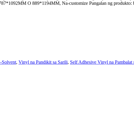
 787*1092MM O 889*1194MM, Na-customize Pangalan ng produkto: bat
-Solvent
,
Vinyl na Pandikit sa Sarili
,
Self Adhesive Vinyl na Pambalat