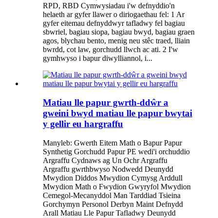
RPD, RBD Cymwysiadau i'w defnyddio'n
helaeth ar gyfer llawer o diriogaethau fel: 1 Ar
gyfer eitemau defnyddwyr tafladwy fel bagiau
sbwriel, bagiau siopa, bagiau bwyd, bagiau graen
agos, blychau bento, menig neu stêc traed, lliain
bwrdd, cot law, gorchudd llwch ac ati. 2 I'w
gymhwyso i bapur diwylliannol, i...
Matiau lle papur gwrth-ddŵr a
gweini bwyd matiau lle papur bwytai
y gellir eu hargraffu
Manyleb: Gwerth Eitem Math o Bapur Papur
Synthetig Gorchudd Papur PE wedi'i orchuddio
Argraffu Cydnaws ag Un Ochr Argraffu
Argraffu gwrthbwyso Nodwedd Deunydd
Mwydion Diddos Mwydion Cymysg Arddull
Mwydion Math o Fwydion Gwyryfol Mwydion
Cemegol-Mecanyddol Man Tarddiad Tsieina
Gorchymyn Personol Derbyn Maint Defnydd
Arall Matiau Lle Papur Tafladwy Deunydd