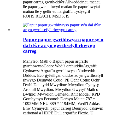
papur carreg gwrth-ddŵr Allweddeiriau matiau
lle papur gweini bwyd matiau lle papur bwytai
matiau lle y gellir eu hargraffu Tystysgrif
ROHS,REACH, MSDS, IS...
Papur papur gwrthbwyso papur sy'n
dal dŵr ac yn gwrthsefyll rhwygo
carreg
Manyleb: Math o Bapur: papur argraffu
gwrthbwysoCotio: Wedi'i orchuddioArgraffu
Cydnaws: Argraffu gwrthbwyso Nodwedd:
Diddos, Eco-gyfeillgar, diddos ac yn gwrthsefyll
rhwygo Deunydd Cotio: PE Ochr Cotio: Ochr
Dwbl Deunydd Mwydion: Mwydion Cymysg
Arddull Mwydion: Mwydion Gwyryf Math o
Bwlpio: Mwydion Cemegol Rhif Model: RPD
Gorchymyn Personol: Derbyn Maint: 787 *
1092MM NEU 889 * 1194MM, Wedi'i Addasu
Enw Cynnyrch: papur carreg Deunydd: calsiwm
carbonad a HDPE Dull argraffu: Flexio, U...