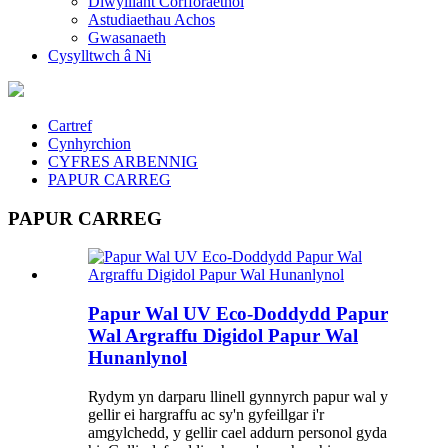
Diwylliant Corfforaethol
Astudiaethau Achos
Gwasanaeth
Cysylltwch â Ni
Cartref
Cynhyrchion
CYFRES ARBENNIG
PAPUR CARREG
PAPUR CARREG
Papur Wal UV Eco-Doddydd Papur
Wal Argraffu Digidol Papur Wal
Hunanlynol
Rydym yn darparu llinell gynnyrch papur wal y
gellir ei hargraffu ac sy'n gyfeillgar i'r
amgylchedd, y gellir cael addurn personol gyda