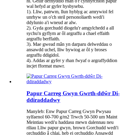
hi. Gellir defnyddio rhan o'r cynhyrchion papur
wal hefyd ar gyfer hysbysebu.
1). Lliw, patrwm, llun hyblyg ac amrywiol fel
unrhyw un o'ch steil personoliaeth wedi'i
ddylunio a'i wneud ar alw.
2). Gyda gorchudd diogelu'r amgylchedd a all
sychu'n gyflym ar ôl argraffu a chael effaith
argraffu berffaith.
3). Mae gwead mân yn darparu delweddau o
ansawdd uchel, lliw bywiog ar ôl y broses
argraffu ddigidol.
4). Addas ar gyfer y rhan fwyaf o argraffyddion
incjet fformat mawr.
Papur Carreg Gwyn Gwrth-ddŵr Di-
ddiraddadwy
Manyleb: Enw Papur Carreg Gwyn Pwysau
sylfaenol 60-700 g/m2 Trwch 50-500 um Maint
Meintiau wedi'u haddasu mewn dalennau neu
riliau Lliw papur gwyn, brown Gorchudd wedi'i
orchuddio â chlai, heb ei orchuddio Ansawdd