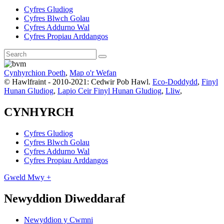
Cyfres Gludiog
Cyfres Blwch Golau
Cyfres Addurno Wal
Cyfres Propiau Arddangos
Cynhyrchion Poeth
,
Map o'r Wefan
© Hawlfraint - 2010-2021: Cedwir Pob Hawl.
Eco-Doddydd
,
Finyl
Hunan Gludiog
,
Lapio Ceir Finyl Hunan Gludiog
,
Lliw
,
CYNHYRCH
Cyfres Gludiog
Cyfres Blwch Golau
Cyfres Addurno Wal
Cyfres Propiau Arddangos
Gweld Mwy +
Newyddion Diweddaraf
Newyddion y Cwmni