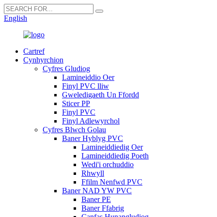
English
Cartref
Cynhyrchion
Cyfres Gludiog
Lamineiddio Oer
Finyl PVC lliw
Gweledigaeth Un Ffordd
Sticer PP
Finyl PVC
Finyl Adlewyrchol
Cyfres Blwch Golau
Baner Hyblyg PVC
Lamineiddiedig Oer
Lamineiddiedig Poeth
Wedi'i orchuddio
Rhwyll
Ffilm Nenfwd PVC
Baner NAD YW PVC
Baner PE
Baner Ffabrig
Canfas Hunangludiog