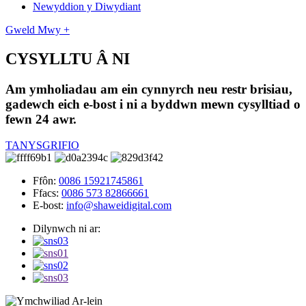
Newyddion y Diwydiant
Gweld Mwy +
CYSYLLTU Â NI
Am ymholiadau am ein cynnyrch neu restr brisiau,
gadewch eich e-bost i ni a byddwn mewn cysylltiad o
fewn 24 awr.
TANYSGRIFIO
Ffôn:
0086 15921745861
Ffacs:
0086 573 82866661
E-bost:
info@shaweidigital.com
Dilynwch ni ar: