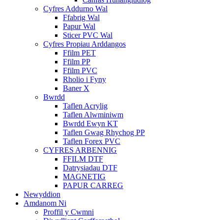
Cyfres Addurno Wal
Ffabrig Wal
Papur Wal
Sticer PVC Wal
Cyfres Propiau Arddangos
Ffilm PET
Ffilm PP
Ffilm PVC
Rholio i Fyny
Baner X
Bwrdd
Taflen Acrylig
Taflen Alwminiwm
Bwrdd Ewyn KT
Taflen Gwag Rhychog PP
Taflen Forex PVC
CYFRES ARBENNIG
FFILM DTF
Datrysiadau DTF
MAGNETIG
PAPUR CARREG
Newyddion
Amdanom Ni
Proffil y Cwmni