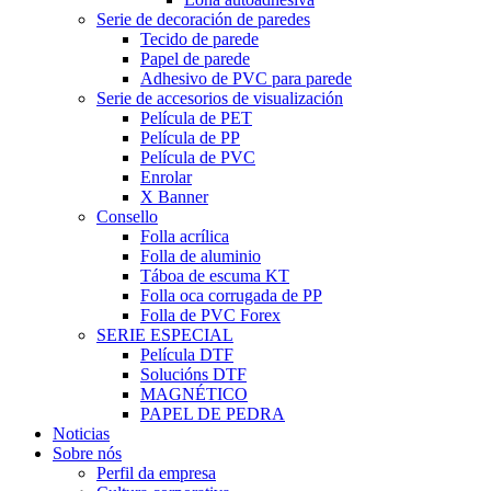
Serie de decoración de paredes
Tecido de parede
Papel de parede
Adhesivo de PVC para parede
Serie de accesorios de visualización
Película de PET
Película de PP
Película de PVC
Enrolar
X Banner
Consello
Folla acrílica
Folla de aluminio
Táboa de escuma KT
Folla oca corrugada de PP
Folla de PVC Forex
SERIE ESPECIAL
Película DTF
Solucións DTF
MAGNÉTICO
PAPEL DE PEDRA
Noticias
Sobre nós
Perfil da empresa