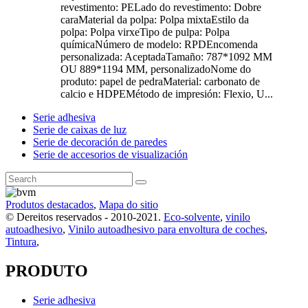
revestimento: PELado do revestimento: Dobre
caraMaterial da polpa: Polpa mixtaEstilo da
polpa: Polpa virxeTipo de pulpa: Polpa
químicaNúmero de modelo: RPDEncomenda
personalizada: AceptadaTamaño: 787*1092 MM
OU 889*1194 MM, personalizadoNome do
produto: papel de pedraMaterial: carbonato de
calcio e HDPEMétodo de impresión: Flexio, U...
Serie adhesiva
Serie de caixas de luz
Serie de decoración de paredes
Serie de accesorios de visualización
Produtos destacados
,
Mapa do sitio
© Dereitos reservados - 2010-2021.
Eco-solvente
,
vinilo
autoadhesivo
,
Vinilo autoadhesivo para envoltura de coches
,
Tintura
,
PRODUTO
Serie adhesiva