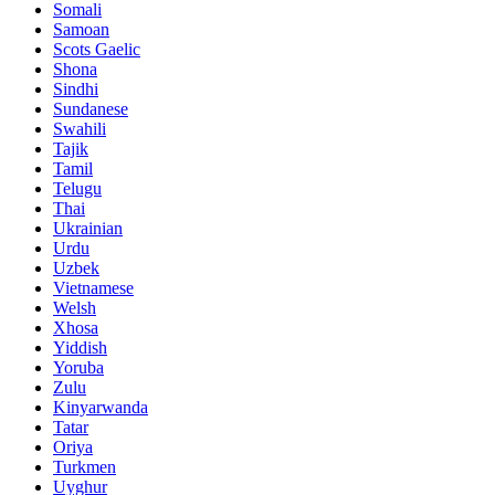
Somali
Samoan
Scots Gaelic
Shona
Sindhi
Sundanese
Swahili
Tajik
Tamil
Telugu
Thai
Ukrainian
Urdu
Uzbek
Vietnamese
Welsh
Xhosa
Yiddish
Yoruba
Zulu
Kinyarwanda
Tatar
Oriya
Turkmen
Uyghur