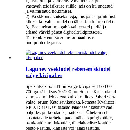
1). Paindlik ja varieeruv värv, muster, pilt
vastavalt teie isiksuse stiilile, mis on kujundatud
ja valmistatud nõudmisel.
2). Keskkonnakaitsekattega, mis pärast printimist
kiiresti kuivab ja millel on täiuslik printimisefekt.
3). Peen tekstuur tagab kvaliteetsed pildid ja
erksad värvid pärast digitaaltrükiprotsessi.
4). Sobib enamiku suureformaadiliste
tindiprinterite jaoks.
Lagunev veekindel rebenemiskindel
valge kivipaber
Spetsifikatsioon: Nimi Valge kivipaber Kaal 60-
700 g/m2 Paksus 50-500 µm Suurus Kohandatud
suurused nii lehtedena kui ka rullides Paberi värv
valge, pruun Kate savikattega, katmata Kvaliteet
RPD, RBD Kasutusalad laialdaselt kasutatavad
paljudes piirkondades, näiteks: 1 Ühekordselt
kasutatavate tarbekaupade, näiteks prügikottide,
ostukottide, toidukottide, tihedakoeliste kottide,
bento-kastide, kinnaste või jalaklaastude,