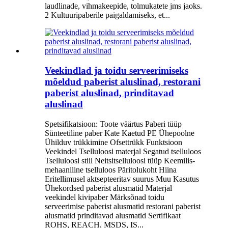
laudlinade, vihmakeepide, tolmukatete jms jaoks.
2 Kultuuripaberile paigaldamiseks, et...
Veekindlad ja toidu serveerimiseks
mõeldud paberist aluslinad, restorani
paberist aluslinad, prinditavad
aluslinad
Spetsifikatsioon: Toote väärtus Paberi tüüp
Sünteetiline paber Kate Kaetud PE Ühepoolne
Ühilduv trükkimine Ofsettrükk Funktsioon
Veekindel Tselluloosi materjal Segatud tselluloos
Tselluloosi stiil Neitsitselluloosi tüüp Keemilis-
mehaaniline tselluloos Päritolukoht Hiina
Eritellimusel aktsepteeritav suurus Muu Kasutus
Ühekordsed paberist alusmatid Materjal
veekindel kivipaber Märksõnad toidu
serveerimise paberist alusmatid restorani paberist
alusmatid prinditavad alusmatid Sertifikaat
ROHS, REACH, MSDS, IS...