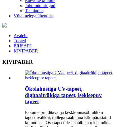
Ettevõtte kultuur
Juhtumiuuringud
Teenindus
Võta meiega ühendust
Avaleht
Tooted
ERISARI
KIVIPABER
KIVIPABER
Ökolahustiga UV-tapeet,
digitaaltrükiga tapeet, isekleepuv
tapeet
Pakume prinditavat ja keskkonnasõbralikku
tapeedivalikut, millega saab luua isikupärastatud
kujunduse. Osa tapeetidest sobib ka reklaamiks.