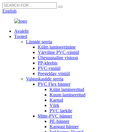
English
Avaleht
Tooted
Liimide seeria
Külm lamineerimine
Värviline PVC-vinüül
Ühesuunaline visioon
PP-kleebis
PVC-vinüül
Peegeldav vinüül
Valguskastide seeria
PVC Flex bänner
Külm lamineeritud
Kuum lamineeritud
Kaetud
Võrk
PVC laekile
Mitte-PVC bänner
PE-bänner
Kangast bänner
Isekleepuv lõuend