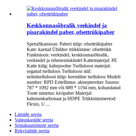
Keskkonnasõbralik veekindel ja
pisarakindel paber, ofsettrükipaber
Spetsifikatsioon: Paberi tüüp: ofsettrükipaber
Kate: kaetud Ühilduv trükkimine: ofsettrükk
Funktsioon: veekindel, keskkonnasõbralik,
veekindel ja rebenemiskindel Kattematerjal: PE
Katte külg: kahepoolne Tselluloosi materjal:
segatud tselluloos Tselluloosi stiil:
neitsitselluloosi tüüp: keemiline tselluloos Mudeli
number: RPD Eritellimus: aktsepteeritav Suurus:
787 * 1092 mm või 889 * 1194 mm, kohandatud
Toote nimetus: kivipaber Materjal:
kaltsiumkarbonaat ja HDPE Trükkimismeetod:
Flexio, U ...
Liimide seeria
Valguskastide seeria
Seinakaunistuste seeria
Rekvisiitide seeria