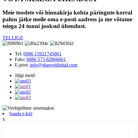
Meie toodete või hinnakirja kohta päringute korral
palun jätke meile oma e-posti aadress ja me võtame
teiega 24 tunni jooksul ühendust.
TELLIGE
Tel:
0086 15921745861
Faks:
0086 573 82866661
E-post:
info@shaweidigital.com
Jälgi meid:
Saada e-kiri
x