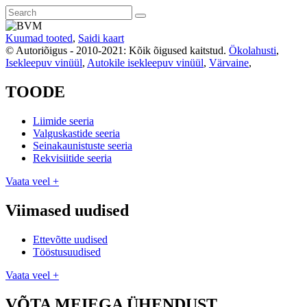
Kuumad tooted
,
Saidi kaart
© Autoriõigus - 2010-2021: Kõik õigused kaitstud.
Ökolahusti
,
Isekleepuv vinüül
,
Autokile isekleepuv vinüül
,
Värvaine
,
TOODE
Liimide seeria
Valguskastide seeria
Seinakaunistuste seeria
Rekvisiitide seeria
Vaata veel +
Viimased uudised
Ettevõtte uudised
Tööstusuudised
Vaata veel +
VÕTA MEIEGA ÜHENDUST