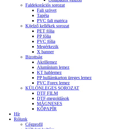
Faldekorációs sorozat
Fali szövet
Tapéta
PVC fali matrica
Kijelző kellékek sorozat
PET fólia
PP fólia
PVC fólia
Megérkezik
X banner
Bizottság
Akrillemez
Alumínium lemez
KT hablemez
PP hullámkarton üreges lemez
PVC Forex lemez
KÜLÖNLEGES SOROZAT
DTF FILM
DTF-megoldások
MÁGNESES
KŐPAPÍR
Hír
Rólunk
Cégprofil