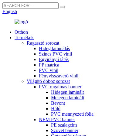
English
Otthon
Termékek
Ragasztó sorozat
Hideg laminálás
Színes PVC vinil
Egyirányú látás
PP matrica
PVC vinil
Fényvisszaverő vinil
Világító doboz sorozat
PVC rugalmas banner
Hidegen laminált
Melegen laminált
Bevont
Háló
PVC mennyezeti fólia
NEM PVC banner
PE szalagcím
Szövet banner
Öntapadós vászon