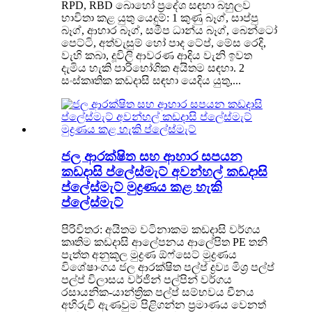
RPD, RBD බොහෝ ප්‍රදේශ සඳහා බහුලව
භාවිතා කළ යුතු යෙදුම්: 1 කුණු බෑග්, සාප්පු
බෑග්, ආහාර බෑග්, සමීප ධාන්ය බෑග්, බෙන්ටෝ
පෙට්ටි, අත්වැසුම් හෝ පාද ටේප්, මේස රෙදි,
වැහි කබා, දූවිලි ආවරණ ආදිය වැනි ඉවත
දැමිය හැකි පාරිභෝගික අයිතම සඳහා. 2
සංස්කෘතික කඩදාසි සඳහා යෙදිය යුතු,...
ජල ආරක්ෂිත සහ ආහාර සපයන
කඩදාසි ප්ලේස්මැට් අවන්හල් කඩදාසි
ප්ලේස්මැට් මුද්‍රණය කළ හැකි
ප්ලේස්මැට්
පිරිවිතර: අයිතම වටිනාකම කඩදාසි වර්ගය
කෘතිම කඩදාසි ආලේපනය ආලේපිත PE තනි
පැත්ත අනුකූල මුද්‍රණ ඕෆ්සෙට් මුද්‍රණය
විශේෂාංගය ජල ආරක්ෂිත පල්ප් ද්‍රව්‍ය මිශ්‍ර පල්ප්
පල්ප් විලාසය වර්ජින් පල්පින් වර්ගය
රසායනික-යාන්ත්‍රික පල්ප් සම්භවය චීනය
අභිරුචි ඇණවුම පිළිගන්න ප්‍රමාණය වෙනත්