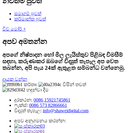
නවතම පුවත්
සමාගම් පුවත්
කර්මාන්ත පුවත්
වීව් මෝර් +
අපව අමතන්න
අපගේ නිෂ්පාදන හෝ මිල ලැයිස්තුව පිළිබඳ විමසීම්
සඳහා, කරුණාකර ඔබගේ විද්‍යුත් තැපෑල අප වෙත
තබන්න, අපි පැය 24ක් ඇතුළත සම්බන්ධ වන්නෙමු.
දායක වන්න
දුරකථන:
0086 15921745861
ෆැක්ස්:
0086 573 82866661
විද්‍යුත් තැපෑල:
info@shaweidigital.com
අපව අනුගමනය කරන්න: