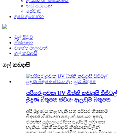
ආයතනික සංස්කෘතිය
නඩු අධ්‍යයන
සේවාව
අපව අමතන්න
මුල් පිටුව
නිෂ්පාදන
විශේෂ මාලාවන්
ගල් කඩදාසි
ගල් කඩදාසි
පරිසර-ද්‍රාවක UV බිත්ති කඩදාසි ඩිජිටල්
මුද්‍රණ බිතුපත ස්වයං ඇලවුම් බිතුපත
අපි මුද්‍රණය කළ හැකි සහ පරිසර හිතකාමී
බිතුපත් නිෂ්පාදන පෙළක් සපයන අතර,
එමඟින් පුද්ගලාරෝපිත සැරසිලි ලබා ගත
හැකිය. බිත්ති කඩදාසි නිෂ්පාදනවලින්
කොටසක් වෙළඳ දැන්වීම් සඳහා ද භාවිතා කළ