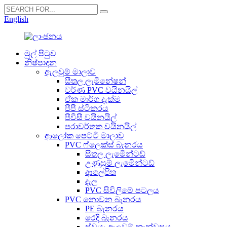
English
මුල් පිටුව
නිෂ්පාදන
ඇලවුම් මාලාව
සීතල ලැමිනේෂන්
වර්ණ PVC වයිනයිල්
ඒක මාර්ග දැක්ම
පීපී ස්ටිකරය
පීවීසී වයිනයිල්
පරාවර්තක වයිනයිල්
ආලෝක පෙට්ටි මාලාව
PVC ෆ්ලෙක්ස් බැනරය
සීතල ලැමිෙන්ටඩ්
උණුසුම් ලැමිෙන්ටඩ්
ආලේපිත
දැල
PVC සිවිලිමේ පටලය
PVC නොවන බැනරය
PE බැනරය
රෙදි බැනරය
ස්වයං-ඇලවුම් කැන්වසය