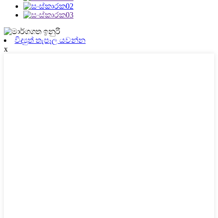
විද්‍යුත් තැපෑල යවන්න
x