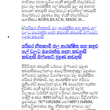
භාවිතය ඉවත දැමිය හැකි කඩදාසි ප්ලේස්මැට්
ද්‍රව්‍ය ජල ආරක්ෂිත ගල් කඩදාසි මූල පද ආහාර
සපයන කඩදාසි ප්ලේස්මැට් අවන්හල් කඩදාසි
ප්ලේස්මැට් මුද්‍රණය කළ හැකි ප්ලේස්මැට්
සහතිකය ROHS,REACH, MSDS, IS...
පරිසර හිතකාමී ජල ආරක්ෂිත සහ කඳුළු
ගල් වලට ඔරොත්තු දෙන කඩදාසි
කඩදාසි ඕෆ්සෙට් මුද්‍රණ කඩදාසි
පිරිවිතර: කඩදාසි වර්ගය: ඕෆ්සෙට් මුද්‍රණ
කඩදාසිආලේපනය: ආලේපිතඅනුකූල මුද්‍රණය:
ඕෆ්සෙට් මුද්‍රණය විශේෂාංගය: ජල ආරක්ෂිත,
පරිසර හිතකාමී, ජල ආරක්ෂිත සහ ඉරීමට
ප්‍රතිරෝධී ආලේපන ද්‍රව්‍ය: PE ආලේපන පැත්ත:
ද්විත්ව පැති පල්ප් ද්‍රව්‍ය: මිශ්‍ර පල්ප් පල්ප්
විලාසය: වර්ජින් පල්ප් වර්ගය: රසායනික පල්ප්
මාදිලි අංකය: RPD අභිරුචි ඇණවුම: පිළිගන්නා
ප්‍රමාණය: 787*1092MM හෝ 889*1194MM,
අභිරුචිකරණය කළ නිෂ්පාදන නාමය: ගල්