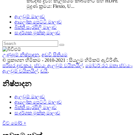
කඩදාසි ද්‍රව්‍ය: කැල්සියම් කාබනේට් සහ HDPE
මුද්‍රණ ක්‍රමය: Flexio, U...
ඇලවුම් මාලාව
ආලෝක පෙට්ටි මාලාව
බිත්ති සැරසිලි මාලාව
සංදර්ශක මුක්කු මාලාව
උණුසුම් නිෂ්පාදන
,
අඩවි සිතියම
© ප්‍රකාශන හිමිකම - 2010-2021 : සියලුම හිමිකම් ඇවිරිණි.
පරිසර ද්‍රාවකය
,
ස්වයං ඇලවුම් වයිනයිල්
,
මෝටර් රථ ඔතා ස්වයං-
ඇලවුම් වයිනයිල්
,
ඩයි
,
නිෂ්පාදන
ඇලවුම් මාලාව
ආලෝක පෙට්ටි මාලාව
බිත්ති සැරසිලි මාලාව
සංදර්ශක මුක්කු මාලාව
වීව් මෝර් +