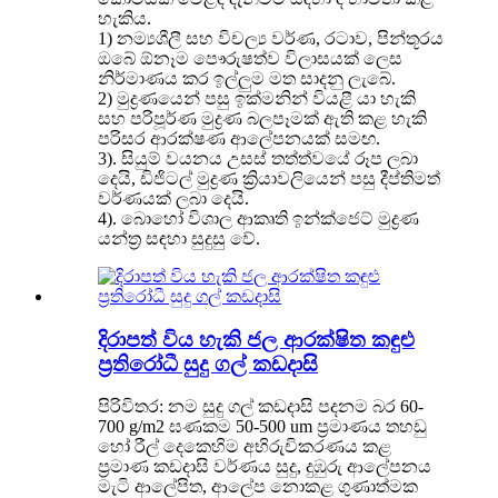
හැකිය.
1) නම්‍යශීලී සහ විචල්‍ය වර්ණ, රටාව, පින්තූරය
ඔබේ ඕනෑම පෞරුෂත්ව විලාසයක් ලෙස
නිර්මාණය කර ඉල්ලුම මත සාදනු ලැබේ.
2) මුද්‍රණයෙන් පසු ඉක්මනින් වියළී යා හැකි
සහ පරිපූර්ණ මුද්‍රණ බලපෑමක් ඇති කළ හැකි
පරිසර ආරක්ෂණ ආලේපනයක් සමඟ.
3). සියුම් වයනය උසස් තත්ත්වයේ රූප ලබා
දෙයි, ඩිජිටල් මුද්‍රණ ක්‍රියාවලියෙන් පසු දීප්තිමත්
වර්ණයක් ලබා දෙයි.
4). බොහෝ විශාල ආකෘති ඉන්ක්ජෙට් මුද්‍රණ
යන්ත්‍ර සඳහා සුදුසු වේ.
දිරාපත් විය හැකි ජල ආරක්ෂිත කඳුළු
ප්‍රතිරෝධී සුදු ගල් කඩදාසි
පිරිවිතර: නම සුදු ගල් කඩදාසි පදනම බර 60-
700 g/m2 ඝණකම 50-500 um ප්‍රමාණය තහඩු
හෝ රීල් දෙකෙහිම අභිරුචිකරණය කළ
ප්‍රමාණ කඩදාසි වර්ණය සුදු, දුඹුරු ආලේපනය
මැටි ආලේපිත, ආලේප නොකළ ගුණාත්මක