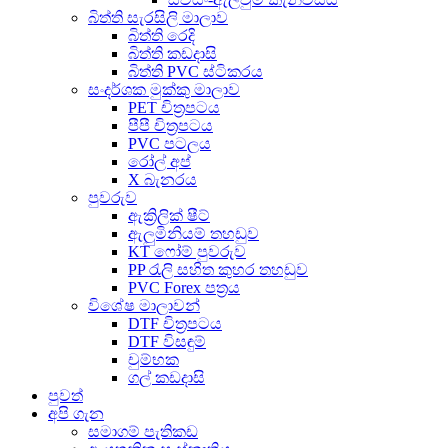
බිත්ති සැරසිලි මාලාව
බිත්ති රෙදි
බිත්ති කඩදාසි
බිත්ති PVC ස්ටිකරය
සංදර්ශක මුක්කු මාලාව
PET චිත්‍රපටය
පීපී චිත්‍රපටය
PVC පටලය
රෝල් අප්
X බැනරය
පුවරුව
ඇක්‍රිලික් ෂීට්
ඇලුමිනියම් තහඩුව
KT ෆෝම් පුවරුව
PP රැලි සහිත කුහර තහඩුව
PVC Forex පත්‍රය
විශේෂ මාලාවන්
DTF චිත්‍රපටය
DTF විසඳුම්
චුම්භක
ගල් කඩදාසි
පුවත්
අපි ගැන
සමාගම් පැතිකඩ