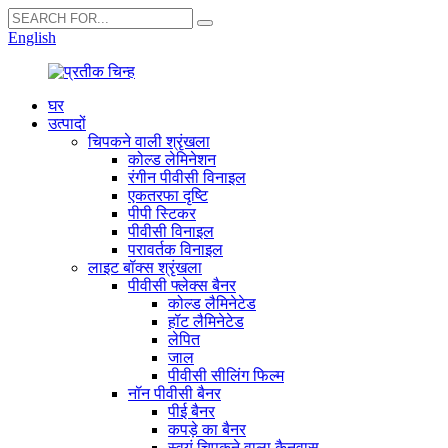
English
घर
उत्पादों
चिपकने वाली श्रृंखला
कोल्ड लेमिनेशन
रंगीन पीवीसी विनाइल
एकतरफा दृष्टि
पीपी स्टिकर
पीवीसी विनाइल
परावर्तक विनाइल
लाइट बॉक्स श्रृंखला
पीवीसी फ्लेक्स बैनर
कोल्ड लैमिनेटेड
हॉट लैमिनेटेड
लेपित
जाल
पीवीसी सीलिंग फिल्म
नॉन पीवीसी बैनर
पीई बैनर
कपड़े का बैनर
स्वयं चिपकने वाला कैनवास