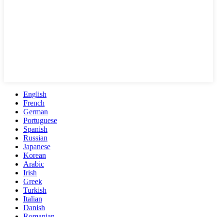
English
French
German
Portuguese
Spanish
Russian
Japanese
Korean
Arabic
Irish
Greek
Turkish
Italian
Danish
Romanian