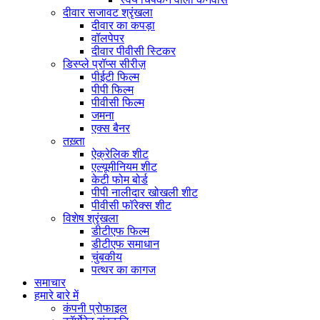
दीवार सजावट श्रृंखला
दीवार का कपड़ा
वॉलपेपर
दीवार पीवीसी स्टिकर
डिस्प्ले प्रॉप्स सीरीज़
पीईटी फिल्म
पीपी फिल्म
पीवीसी फिल्म
जमना
एक्स बैनर
तख़्ता
ऐक्रेलिक शीट
एल्यूमीनियम शीट
केटी फोम बोर्ड
पीपी नालीदार खोखली शीट
पीवीसी फॉरेक्स शीट
विशेष श्रृंखला
डीटीएफ फिल्म
डीटीएफ समाधान
चुंबकीय
पत्थर का कागज
समाचार
हमारे बारे में
कंपनी प्रोफाइल