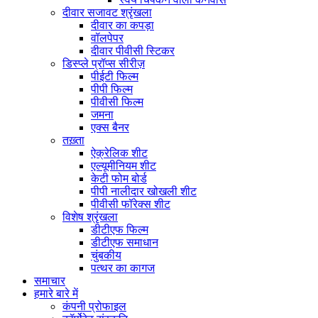
दीवार सजावट श्रृंखला
दीवार का कपड़ा
वॉलपेपर
दीवार पीवीसी स्टिकर
डिस्प्ले प्रॉप्स सीरीज़
पीईटी फिल्म
पीपी फिल्म
पीवीसी फिल्म
जमना
एक्स बैनर
तख़्ता
ऐक्रेलिक शीट
एल्यूमीनियम शीट
केटी फोम बोर्ड
पीपी नालीदार खोखली शीट
पीवीसी फॉरेक्स शीट
विशेष श्रृंखला
डीटीएफ फिल्म
डीटीएफ समाधान
चुंबकीय
पत्थर का कागज
समाचार
हमारे बारे में
कंपनी प्रोफाइल