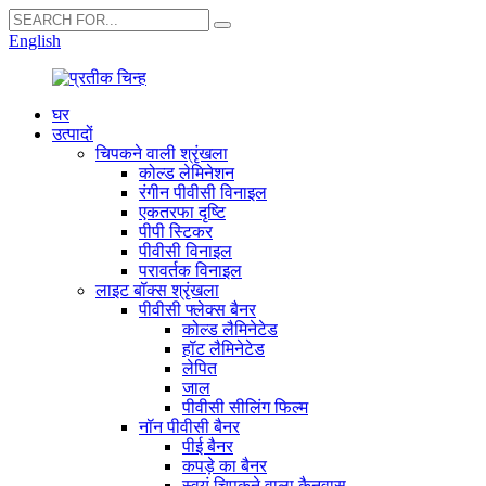
English
घर
उत्पादों
चिपकने वाली श्रृंखला
कोल्ड लेमिनेशन
रंगीन पीवीसी विनाइल
एकतरफा दृष्टि
पीपी स्टिकर
पीवीसी विनाइल
परावर्तक विनाइल
लाइट बॉक्स श्रृंखला
पीवीसी फ्लेक्स बैनर
कोल्ड लैमिनेटेड
हॉट लैमिनेटेड
लेपित
जाल
पीवीसी सीलिंग फिल्म
नॉन पीवीसी बैनर
पीई बैनर
कपड़े का बैनर
स्वयं चिपकने वाला कैनवास