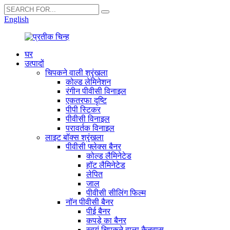
English
घर
उत्पादों
चिपकने वाली श्रृंखला
कोल्ड लेमिनेशन
रंगीन पीवीसी विनाइल
एकतरफा दृष्टि
पीपी स्टिकर
पीवीसी विनाइल
परावर्तक विनाइल
लाइट बॉक्स श्रृंखला
पीवीसी फ्लेक्स बैनर
कोल्ड लैमिनेटेड
हॉट लैमिनेटेड
लेपित
जाल
पीवीसी सीलिंग फिल्म
नॉन पीवीसी बैनर
पीई बैनर
कपड़े का बैनर
स्वयं चिपकने वाला कैनवास