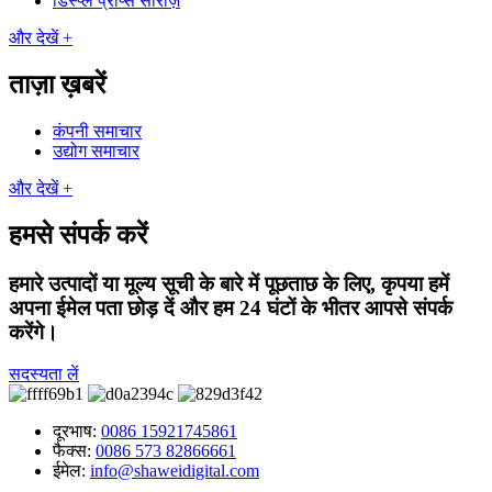
डिस्प्ले प्रॉप्स सीरीज़
और देखें +
ताज़ा ख़बरें
कंपनी समाचार
उद्योग समाचार
और देखें +
हमसे संपर्क करें
हमारे उत्पादों या मूल्य सूची के बारे में पूछताछ के लिए, कृपया हमें
अपना ईमेल पता छोड़ दें और हम 24 घंटों के भीतर आपसे संपर्क
करेंगे।
सदस्यता लें
दूरभाष:
0086 15921745861
फैक्स:
0086 573 82866661
ईमेल:
info@shaweidigital.com