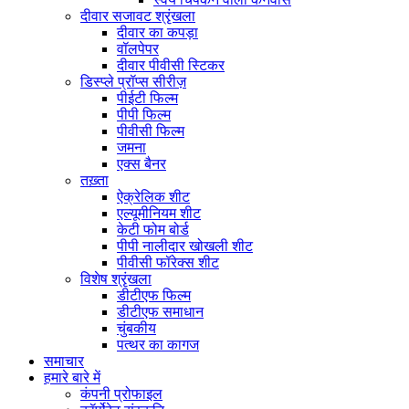
दीवार सजावट श्रृंखला
दीवार का कपड़ा
वॉलपेपर
दीवार पीवीसी स्टिकर
डिस्प्ले प्रॉप्स सीरीज़
पीईटी फिल्म
पीपी फिल्म
पीवीसी फिल्म
जमना
एक्स बैनर
तख़्ता
ऐक्रेलिक शीट
एल्यूमीनियम शीट
केटी फोम बोर्ड
पीपी नालीदार खोखली शीट
पीवीसी फॉरेक्स शीट
विशेष श्रृंखला
डीटीएफ फिल्म
डीटीएफ समाधान
चुंबकीय
पत्थर का कागज
समाचार
हमारे बारे में
कंपनी प्रोफाइल