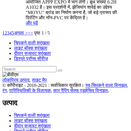
आयोजित APPP EXPO में भाग लेगी। बूथ संख्या 6.2H
A1032 है। इस प्रदर्शनी में, झेजियांग शावेई का उद्देश्य
"MOYU" ब्रांड का निर्माण करना है, जो बड़े प्रारूप की
प्रिंटिंग और नॉन-PVC पर केंद्रित है।
और पढ़ें
1
2
3
4
5
अगला >
>>
पृष्ठ 1 / 5
चिपकने वाली श्रृंखला
लाइट बॉक्स श्रृंखला
दीवार सजावट श्रृंखला
डिस्प्ले प्रॉप्स सीरीज़
लोकप्रिय उत्पाद
,
साइट मैप
© कॉपीराइट - 2010-2021 : सर्वाधिकार सुरक्षित।
स्व-चिपकने वाला विनाइल
,
रंग
,
पारिस्थितिकी के विलायक
,
कार रैपिंग सेल्फ एडहेसिव विनाइल
,
उत्पाद
चिपकने वाली श्रृंखला
लाइट बॉक्स श्रृंखला
दीवार सजावट श्रृंखला