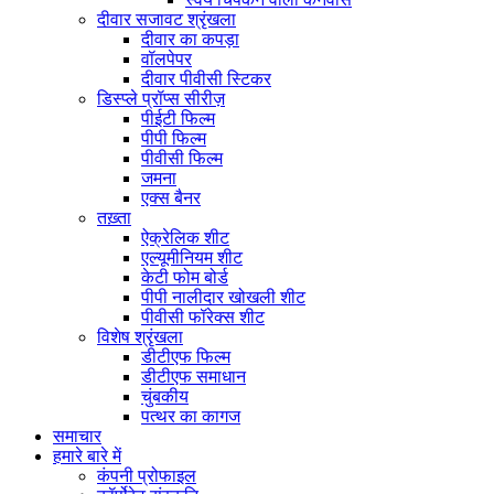
दीवार सजावट श्रृंखला
दीवार का कपड़ा
वॉलपेपर
दीवार पीवीसी स्टिकर
डिस्प्ले प्रॉप्स सीरीज़
पीईटी फिल्म
पीपी फिल्म
पीवीसी फिल्म
जमना
एक्स बैनर
तख़्ता
ऐक्रेलिक शीट
एल्यूमीनियम शीट
केटी फोम बोर्ड
पीपी नालीदार खोखली शीट
पीवीसी फॉरेक्स शीट
विशेष श्रृंखला
डीटीएफ फिल्म
डीटीएफ समाधान
चुंबकीय
पत्थर का कागज
समाचार
हमारे बारे में
कंपनी प्रोफाइल