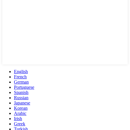
English
French
German
Portuguese
Spanish
Russian
Japanese
Korean
Arabic
Irish
Greek
Turkish