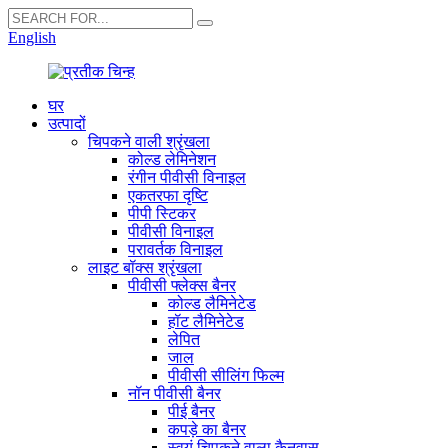
English
घर
उत्पादों
चिपकने वाली श्रृंखला
कोल्ड लेमिनेशन
रंगीन पीवीसी विनाइल
एकतरफा दृष्टि
पीपी स्टिकर
पीवीसी विनाइल
परावर्तक विनाइल
लाइट बॉक्स श्रृंखला
पीवीसी फ्लेक्स बैनर
कोल्ड लैमिनेटेड
हॉट लैमिनेटेड
लेपित
जाल
पीवीसी सीलिंग फिल्म
नॉन पीवीसी बैनर
पीई बैनर
कपड़े का बैनर
स्वयं चिपकने वाला कैनवास