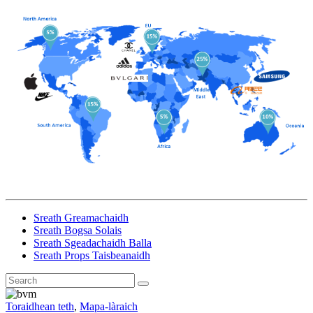
Sreath Greamachaidh
Sreath Bogsa Solais
Sreath Sgeadachaidh Balla
Sreath Props Taisbeanaidh
Toraidhean teth
,
Mapa-làraich