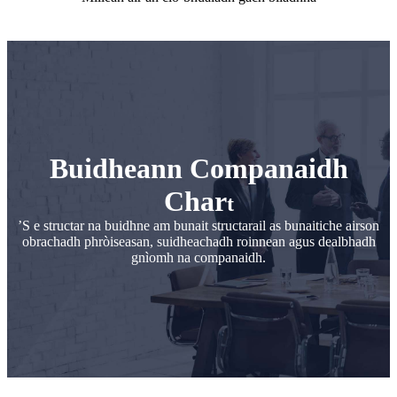
Buidheann Companaidh
Char
t
’S e structar na buidhne am bunait structarail as bunaitiche airson
obrachadh phròiseasan, suidheachadh roinnean agus dealbhadh
gnìomh na companaidh.