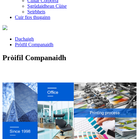
Cultar Corporra
Sgrùdaidhean Cùise
Seirbheis
Cuir fios thugainn
Dachaigh
Pròifil Companaidh
Pròifil Companaidh