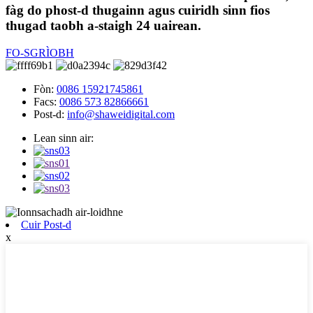
fàg do phost-d thugainn agus cuiridh sinn fios
thugad taobh a-staigh 24 uairean.
FO-SGRÌOBH
Fòn:
0086 15921745861
Facs:
0086 573 82866661
Post-d:
info@shaweidigital.com
Lean sinn air:
Cuir Post-d
x