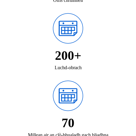
Oifis chruinneil
200+
Luchd-obrach
70
Millean air an clò-bhualadh gach bliadhna