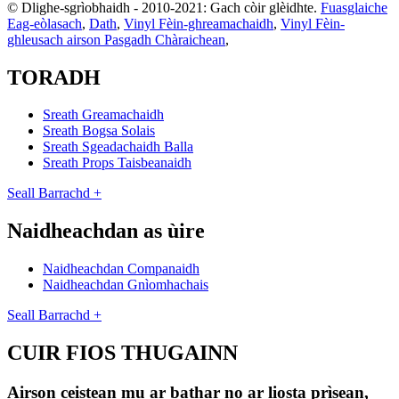
© Dlighe-sgrìobhaidh - 2010-2021: Gach còir glèidhte.
Fuasglaiche
Eag-eòlasach
,
Dath
,
Vinyl Fèin-ghreamachaidh
,
Vinyl Fèin-
ghleusach airson Pasgadh Chàraichean
,
TORADH
Sreath Greamachaidh
Sreath Bogsa Solais
Sreath Sgeadachaidh Balla
Sreath Props Taisbeanaidh
Seall Barrachd +
Naidheachdan as ùire
Naidheachdan Companaidh
Naidheachdan Gnìomhachais
Seall Barrachd +
CUIR FIOS THUGAINN
Airson ceistean mu ar bathar no ar liosta prìsean,