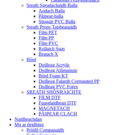
Sreath Sgeadachaidh Balla
Aodach Balla
Pàipear-balla
Stiogair PVC Balla
Sreath Props Taisbeanaidh
Film PET
Film PP
Film PVC
Rollaich Suas
Bratach X
Bòrd
Duilleag Acrylic
Duilleag Alùmanum
Bòrd Foam KT
Duilleag Falamh Corrugated PP
Duilleag PVC Forex
SREATH SHÒNRAICHTE
FILM DTF
Fuasglaidhean DTF
MAGNETACH
PÀIPEAR CLACH
Naidheachdan
Mu ar deidhinn
Pròifil Companaidh