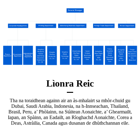
Lìonra Reic
Tha na toraidhean againn air an às-mhalairt sa mhòr-chuid gu
Dubai, Saudi Arabia, Indonesia, na h-Innseachan, Thailand,
Brasil, Peru, a’ Phòlainn, na Stàitean Aonaichte, a’ Ghearmailt,
Iapan, an Spàinn, an Eadailt, an Rìoghachd Aonaichte, Corea a
Deas, Astràilia, Canada agus dusanan de dhùthchannan eile.