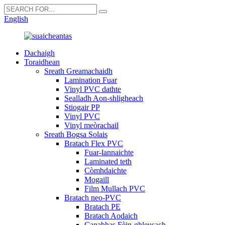
English
Dachaigh
Toraidhean
Sreath Greamachaidh
Lamination Fuar
Vinyl PVC dathte
Sealladh Aon-shligheach
Stiogair PP
Vinyl PVC
Vinyl meòrachail
Sreath Bogsa Solais
Bratach Flex PVC
Fuar-lannaichte
Laminated teth
Còmhdaichte
Mogaill
Film Mullach PVC
Bratach neo-PVC
Bratach PE
Bratach Aodaich
Canabhas Fèin-ghleusach