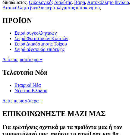
δικαιώματος.
Οικολογικός Διαλύτης
,
Βαφή
,
Αυτοκόλλητο βινύλιο
,
Αυτοκόλλητο βινύλιο περιτυλίγματος αυτοκινήτου
,
ΠΡΟΪΟΝ
Σειρά συγκολλητικών
Σειρά Φωτιστικών Κουτιών
Σειρά Διακόσμησης Τοίχου
Σειρά αξεσουάρ επίδειξης
Δείτε περισσότερα +
Τελευταία Νέα
Εταιρικά Νέα
Νέα του Κλάδου
Δείτε περισσότερα +
ΕΠΙΚΟΙΝΩΝΗΣΤΕ ΜΑΖΙ ΜΑΣ
Για ερωτήσεις σχετικά με τα προϊόντα μας ή τον
τιμοκατάλογό μας, αφήστε το email σας και θα