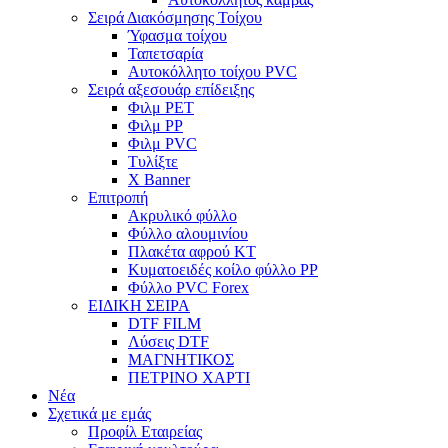
Σειρά Διακόσμησης Τοίχου
Ύφασμα τοίχου
Ταπετσαρία
Αυτοκόλλητο τοίχου PVC
Σειρά αξεσουάρ επίδειξης
Φιλμ PET
Φιλμ PP
Φιλμ PVC
Τυλίξτε
X Banner
Επιτροπή
Ακρυλικό φύλλο
Φύλλο αλουμινίου
Πλακέτα αφρού KT
Κυματοειδές κοίλο φύλλο PP
Φύλλο PVC Forex
ΕΙΔΙΚΗ ΣΕΙΡΑ
DTF FILM
Λύσεις DTF
ΜΑΓΝΗΤΙΚΟΣ
ΠΕΤΡΙΝΟ ΧΑΡΤΙ
Νέα
Σχετικά με εμάς
Προφίλ Εταιρείας