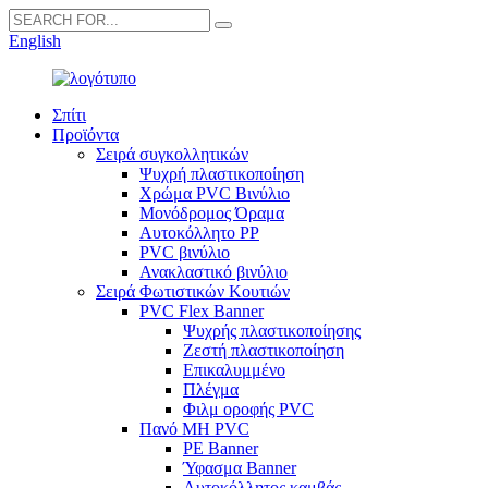
English
Σπίτι
Προϊόντα
Σειρά συγκολλητικών
Ψυχρή πλαστικοποίηση
Χρώμα PVC Βινύλιο
Μονόδρομος Όραμα
Αυτοκόλλητο PP
PVC βινύλιο
Ανακλαστικό βινύλιο
Σειρά Φωτιστικών Κουτιών
PVC Flex Banner
Ψυχρής πλαστικοποίησης
Ζεστή πλαστικοποίηση
Επικαλυμμένο
Πλέγμα
Φιλμ οροφής PVC
Πανό ΜΗ PVC
PE Banner
Ύφασμα Banner
Αυτοκόλλητος καμβάς