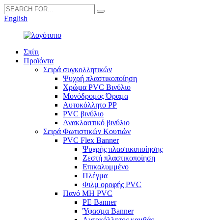
English
Σπίτι
Προϊόντα
Σειρά συγκολλητικών
Ψυχρή πλαστικοποίηση
Χρώμα PVC Βινύλιο
Μονόδρομος Όραμα
Αυτοκόλλητο PP
PVC βινύλιο
Ανακλαστικό βινύλιο
Σειρά Φωτιστικών Κουτιών
PVC Flex Banner
Ψυχρής πλαστικοποίησης
Ζεστή πλαστικοποίηση
Επικαλυμμένο
Πλέγμα
Φιλμ οροφής PVC
Πανό ΜΗ PVC
PE Banner
Ύφασμα Banner
Αυτοκόλλητος καμβάς