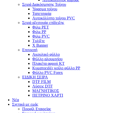
Σειρά Διακόσμησης Τοίχου
Ύφασμα τοίχου
Ταπετσαρία
Αυτοκόλλητο τοίχου PVC
Σειρά αξεσουάρ επίδειξης
Φιλμ PET
Φιλμ PP
Φιλμ PVC
Τυλίξτε
X Banner
Επιτροπή
Ακρυλικό φύλλο
Φύλλο αλουμινίου
Πλακέτα αφρού KT
Κυματοειδές κοίλο φύλλο PP
Φύλλο PVC Forex
ΕΙΔΙΚΗ ΣΕΙΡΑ
DTF FILM
Λύσεις DTF
ΜΑΓΝΗΤΙΚΟΣ
ΠΕΤΡΙΝΟ ΧΑΡΤΙ
Νέα
Σχετικά με εμάς
Προφίλ Εταιρείας