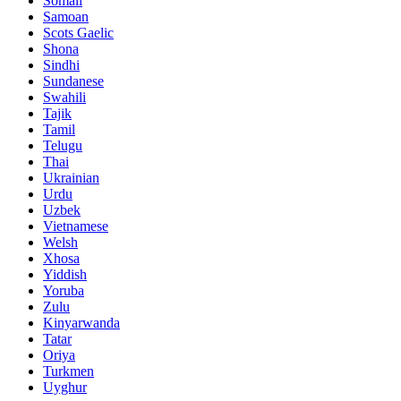
Somali
Samoan
Scots Gaelic
Shona
Sindhi
Sundanese
Swahili
Tajik
Tamil
Telugu
Thai
Ukrainian
Urdu
Uzbek
Vietnamese
Welsh
Xhosa
Yiddish
Yoruba
Zulu
Kinyarwanda
Tatar
Oriya
Turkmen
Uyghur