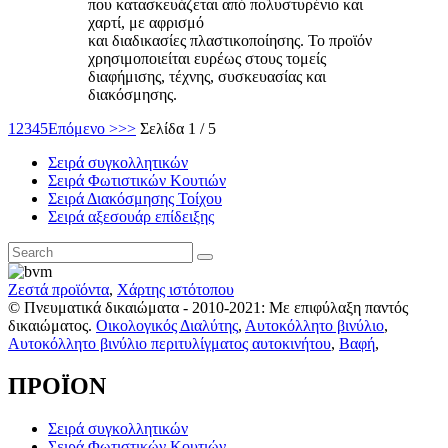
που κατασκευάζεται από πολυστυρένιο και
χαρτί, με αφρισμό
και διαδικασίες πλαστικοποίησης. Το προϊόν
χρησιμοποιείται ευρέως στους τομείς
διαφήμισης, τέχνης, συσκευασίας και
διακόσμησης.
1
2
3
4
5
Επόμενο >
>>
Σελίδα 1 / 5
Σειρά συγκολλητικών
Σειρά Φωτιστικών Κουτιών
Σειρά Διακόσμησης Τοίχου
Σειρά αξεσουάρ επίδειξης
Ζεστά προϊόντα
,
Χάρτης ιστότοπου
© Πνευματικά δικαιώματα - 2010-2021: Με επιφύλαξη παντός
δικαιώματος.
Οικολογικός Διαλύτης
,
Αυτοκόλλητο βινύλιο
,
Αυτοκόλλητο βινύλιο περιτυλίγματος αυτοκινήτου
,
Βαφή
,
ΠΡΟΪΟΝ
Σειρά συγκολλητικών
Σειρά Φωτιστικών Κουτιών