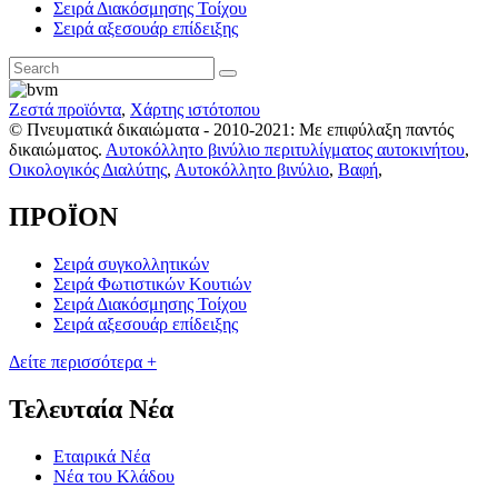
Σειρά Διακόσμησης Τοίχου
Σειρά αξεσουάρ επίδειξης
Ζεστά προϊόντα
,
Χάρτης ιστότοπου
© Πνευματικά δικαιώματα - 2010-2021: Με επιφύλαξη παντός
δικαιώματος.
Αυτοκόλλητο βινύλιο περιτυλίγματος αυτοκινήτου
,
Οικολογικός Διαλύτης
,
Αυτοκόλλητο βινύλιο
,
Βαφή
,
ΠΡΟΪΟΝ
Σειρά συγκολλητικών
Σειρά Φωτιστικών Κουτιών
Σειρά Διακόσμησης Τοίχου
Σειρά αξεσουάρ επίδειξης
Δείτε περισσότερα +
Τελευταία Νέα
Εταιρικά Νέα
Νέα του Κλάδου