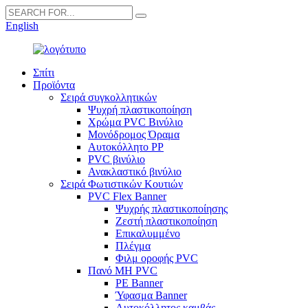
English
Σπίτι
Προϊόντα
Σειρά συγκολλητικών
Ψυχρή πλαστικοποίηση
Χρώμα PVC Βινύλιο
Μονόδρομος Όραμα
Αυτοκόλλητο PP
PVC βινύλιο
Ανακλαστικό βινύλιο
Σειρά Φωτιστικών Κουτιών
PVC Flex Banner
Ψυχρής πλαστικοποίησης
Ζεστή πλαστικοποίηση
Επικαλυμμένο
Πλέγμα
Φιλμ οροφής PVC
Πανό ΜΗ PVC
PE Banner
Ύφασμα Banner
Αυτοκόλλητος καμβάς