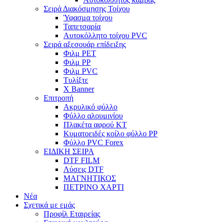
Σειρά Διακόσμησης Τοίχου
Ύφασμα τοίχου
Ταπετσαρία
Αυτοκόλλητο τοίχου PVC
Σειρά αξεσουάρ επίδειξης
Φιλμ PET
Φιλμ PP
Φιλμ PVC
Τυλίξτε
X Banner
Επιτροπή
Ακρυλικό φύλλο
Φύλλο αλουμινίου
Πλακέτα αφρού KT
Κυματοειδές κοίλο φύλλο PP
Φύλλο PVC Forex
ΕΙΔΙΚΗ ΣΕΙΡΑ
DTF FILM
Λύσεις DTF
ΜΑΓΝΗΤΙΚΟΣ
ΠΕΤΡΙΝΟ ΧΑΡΤΙ
Νέα
Σχετικά με εμάς
Προφίλ Εταιρείας