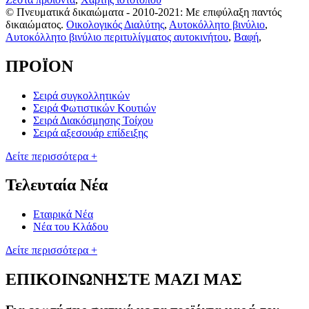
© Πνευματικά δικαιώματα - 2010-2021: Με επιφύλαξη παντός
δικαιώματος.
Οικολογικός Διαλύτης
,
Αυτοκόλλητο βινύλιο
,
Αυτοκόλλητο βινύλιο περιτυλίγματος αυτοκινήτου
,
Βαφή
,
ΠΡΟΪΟΝ
Σειρά συγκολλητικών
Σειρά Φωτιστικών Κουτιών
Σειρά Διακόσμησης Τοίχου
Σειρά αξεσουάρ επίδειξης
Δείτε περισσότερα +
Τελευταία Νέα
Εταιρικά Νέα
Νέα του Κλάδου
Δείτε περισσότερα +
ΕΠΙΚΟΙΝΩΝΗΣΤΕ ΜΑΖΙ ΜΑΣ