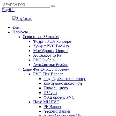
English
Σπίτι
Προϊόντα
Σειρά συγκολλητικών
Ψυχρή πλαστικοποίηση
Χρώμα PVC Βινύλιο
Μονόδρομος Όραμα
Αυτοκόλλητο PP
PVC βινύλιο
Ανακλαστικό βινύλιο
Σειρά Φωτιστικών Κουτιών
PVC Flex Banner
Ψυχρής πλαστικοποίησης
Ζεστή πλαστικοποίηση
Επικαλυμμένο
Πλέγμα
Φιλμ οροφής PVC
Πανό ΜΗ PVC
PE Banner
Ύφασμα Banner
Αυτοκόλλητος καμβάς