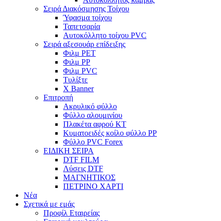
Σειρά Διακόσμησης Τοίχου
Ύφασμα τοίχου
Ταπετσαρία
Αυτοκόλλητο τοίχου PVC
Σειρά αξεσουάρ επίδειξης
Φιλμ PET
Φιλμ PP
Φιλμ PVC
Τυλίξτε
X Banner
Επιτροπή
Ακρυλικό φύλλο
Φύλλο αλουμινίου
Πλακέτα αφρού KT
Κυματοειδές κοίλο φύλλο PP
Φύλλο PVC Forex
ΕΙΔΙΚΗ ΣΕΙΡΑ
DTF FILM
Λύσεις DTF
ΜΑΓΝΗΤΙΚΟΣ
ΠΕΤΡΙΝΟ ΧΑΡΤΙ
Νέα
Σχετικά με εμάς
Προφίλ Εταιρείας