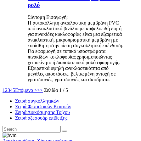
ρολό
Σύντομη Εισαγωγή:
Η αυτοκόλλητη ανακλαστική μεμβράνη PVC
από ανακλαστικό βινύλιο με κυψελοειδή δομή
για πινακίδες κυκλοφορίας είναι μια εξαιρετικά
ανακλαστική, μικροπρισματική μεμβράνη με
ευαίσθητη στην πίεση συγκολλητική επένδυση.
Για εφαρμογή σε τυπικά υποστρώματα
πινακίδων κυκλοφορίας χρησιμοποιώντας
χειροκίνητο ή διαπολιτειακό ρολό εφαρμογής.
Εξαιρετικά υψηλή ανακλαστικότητα από
μεγάλες αποστάσεις, βελτιωμένη αντοχή σε
γρατσουνιές, γρατσουνιές και σκισίματα.
1
2
3
4
5
Επόμενο >
>>
Σελίδα 1 / 5
Σειρά συγκολλητικών
Σειρά Φωτιστικών Κουτιών
Σειρά Διακόσμησης Τοίχου
Σειρά αξεσουάρ επίδειξης
Ζεστά προϊόντα
,
Χάρτης ιστότοπου