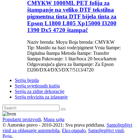
CMYKW 1000ML PET folija za
štampanje na veliko DTF tekstilna
pigmentna tinta DTF bijela tinta za
Epson L1800 L805 Xp15000 I3200
1390 Dx5 4720 štampač
Naziv brenda: Moyu Boja brenda: CMYKW
Tip: Mastilo na bazi vode/pigment Vrsta štampe:
Digitalna štampa Metoda štampe: Transfer
štampa Pakovanje: 1 litar/boca 20 boca/karton
Odgovarajuća glava za štampanje: Za Epson
I3200/DX4/DX5/DX7/5113/4720
Serija ljepila
Serija svjetlosnih kutija
Serija za zidne dekoracije
Serija rekvizita za izlaganje
Popularni proizvodi
,
Mapa sajta
© Autorsko pravo - 2010-2021: Sva prava pridržana.
Samoljepljivi
vinil za oblaganje automobila
,
Eko-otapalo
,
Samoljepljivi vinil
,
Boja
,