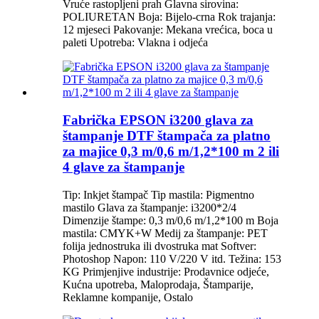
Vruće rastopljeni prah Glavna sirovina:
POLIURETAN Boja: Bijelo-crna Rok trajanja:
12 mjeseci Pakovanje: Mekana vrećica, boca u
paleti Upotreba: Vlakna i odjeća
Fabrička EPSON i3200 glava za
štampanje DTF štampača za platno
za majice 0,3 m/0,6 m/1,2*100 m 2 ili
4 glave za štampanje
Tip: Inkjet štampač Tip mastila: Pigmentno
mastilo Glava za štampanje: i3200*2/4
Dimenzije štampe: 0,3 m/0,6 m/1,2*100 m Boja
mastila: CMYK+W Medij za štampanje: PET
folija jednostruka ili dvostruka mat Softver:
Photoshop Napon: 110 V/220 V itd. Težina: 153
KG Primjenjive industrije: Prodavnice odjeće,
Kućna upotreba, Maloprodaja, Štamparije,
Reklamne kompanije, Ostalo