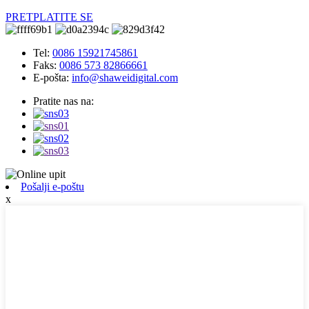
PRETPLATITE SE
Tel:
0086 15921745861
Faks:
0086 573 82866661
E-pošta:
info@shaweidigital.com
Pratite nas na:
Pošalji e-poštu
x