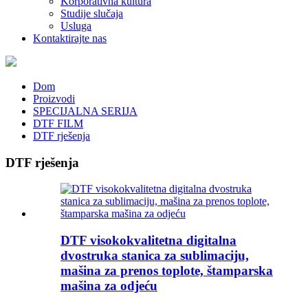
Korporativna kultura
Studije slučaja
Usluga
Kontaktirajte nas
Dom
Proizvodi
SPECIJALNA SERIJA
DTF FILM
DTF rješenja
DTF rješenja
DTF visokokvalitetna digitalna
dvostruka stanica za sublimaciju,
mašina za prenos toplote, štamparska
mašina za odjeću