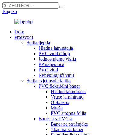
English
Dom
Proizvodi
Serija ljepila
Hladna laminacija
PVC vinil u boji
Jednosmjerna vizija
PP naljepnica
PVC vinil
Reflektirajući vinil
Serija svjetlosnih kutija
PVC fleksibilni baner
Hladno laminirano
Vruće laminirano
Obloženo
Mreža
PVC stropna folija
Baner bez PVC-a
Baner za stručnjake
Tkanina za baner
Samoljepljivo platno