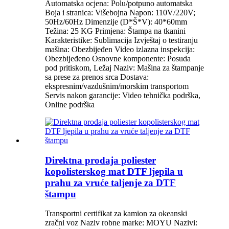
Automatska ocjena: Polu/potpuno automatska
Boja i stranica: Višebojna Napon: 110V/220V;
50Hz/60Hz Dimenzije (D*Š*V): 40*60mm
Težina: 25 KG Primjena: Štampa na tkanini
Karakteristike: Sublimacija Izvještaj o testiranju
mašina: Obezbijeđen Video izlazna inspekcija:
Obezbijeđeno Osnovne komponente: Posuda
pod pritiskom, Ležaj Naziv: Mašina za štampanje
sa prese za prenos srca Dostava:
ekspresnim/vazdušnim/morskim transportom
Servis nakon garancije: Video tehnička podrška,
Online podrška
Direktna prodaja poliester
kopolisterskog mat DTF ljepila u
prahu za vruće taljenje za DTF
štampu
Transportni certifikat za kamion za okeanski
zračni voz Naziv robne marke: MOYU Nazivi: