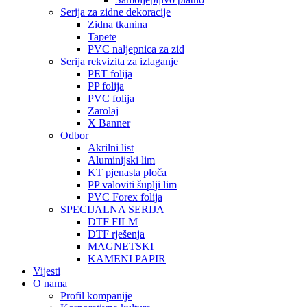
Serija za zidne dekoracije
Zidna tkanina
Tapete
PVC naljepnica za zid
Serija rekvizita za izlaganje
PET folija
PP folija
PVC folija
Zarolaj
X Banner
Odbor
Akrilni list
Aluminijski lim
KT pjenasta ploča
PP valoviti šuplji lim
PVC Forex folija
SPECIJALNA SERIJA
DTF FILM
DTF rješenja
MAGNETSKI
KAMENI PAPIR
Vijesti
O nama
Profil kompanije