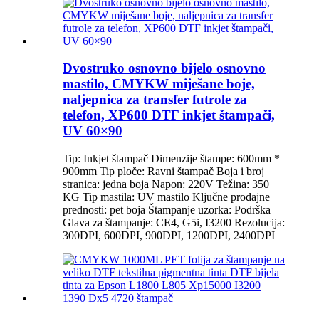
Dvostruko osnovno bijelo osnovno
mastilo, CMYKW miješane boje,
naljepnica za transfer futrole za
telefon, XP600 DTF inkjet štampači,
UV 60×90
Tip: Inkjet štampač Dimenzije štampe: 600mm *
900mm Tip ploče: Ravni štampač Boja i broj
stranica: jedna boja Napon: 220V Težina: 350
KG Tip mastila: UV mastilo Ključne prodajne
prednosti: pet boja Štampanje uzorka: Podrška
Glava za štampanje: CE4, G5i, I3200 Rezolucija:
300DPI, 600DPI, 900DPI, 1200DPI, 2400DPI