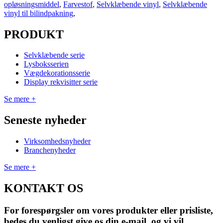
opløsningsmiddel
,
Farvestof
,
Selvklæbende vinyl
,
Selvklæbende
vinyl til bilindpakning
,
PRODUKT
Selvklæbende serie
Lysboksserien
Vægdekorationsserie
Display rekvisitter serie
Se mere +
Seneste nyheder
Virksomhedsnyheder
Branchenyheder
Se mere +
KONTAKT OS
For forespørgsler om vores produkter eller prisliste,
bedes du venligst give os din e-mail, og vi vil