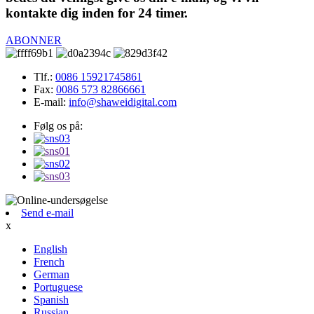
kontakte dig inden for 24 timer.
ABONNER
Tlf.:
0086 15921745861
Fax:
0086 573 82866661
E-mail:
info@shaweidigital.com
Følg os på:
Send e-mail
x
English
French
German
Portuguese
Spanish
Russian