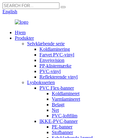
English
Hjem
Produkter
Selvklæbende serie
Koldlaminering
Farvet PVC-vinyl
Envejsvision
PP-klistermærke
PVC-vinyl
Reflekterende vinyl
Lysboksserien
PVC Flex-banner
Koldlamineret
Varmlamineret
Belagt
Net
PVC-loftfilm
IKKE-PVC-banner
PE-banner
Stofbanner
Selvklæbende lærred