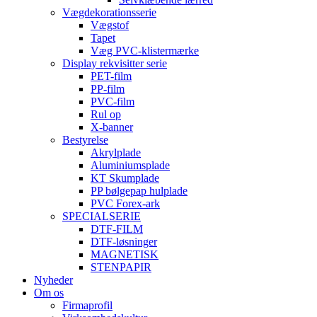
Vægdekorationsserie
Vægstof
Tapet
Væg PVC-klistermærke
Display rekvisitter serie
PET-film
PP-film
PVC-film
Rul op
X-banner
Bestyrelse
Akrylplade
Aluminiumsplade
KT Skumplade
PP bølgepap hulplade
PVC Forex-ark
SPECIALSERIE
DTF-FILM
DTF-løsninger
MAGNETISK
STENPAPIR
Nyheder
Om os
Firmaprofil