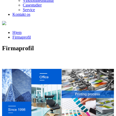
Virksomhedskultur
Casestudier
Service
Kontakt os
Hjem
Firmaprofil
Firmaprofil