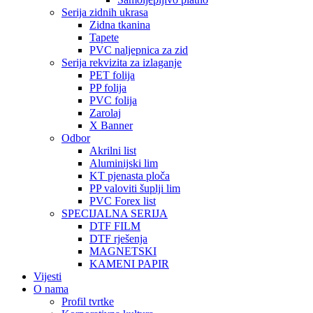
Serija zidnih ukrasa
Zidna tkanina
Tapete
PVC naljepnica za zid
Serija rekvizita za izlaganje
PET folija
PP folija
PVC folija
Zarolaj
X Banner
Odbor
Akrilni list
Aluminijski lim
KT pjenasta ploča
PP valoviti šuplji lim
PVC Forex list
SPECIJALNA SERIJA
DTF FILM
DTF rješenja
MAGNETSKI
KAMENI PAPIR
Vijesti
O nama
Profil tvrtke