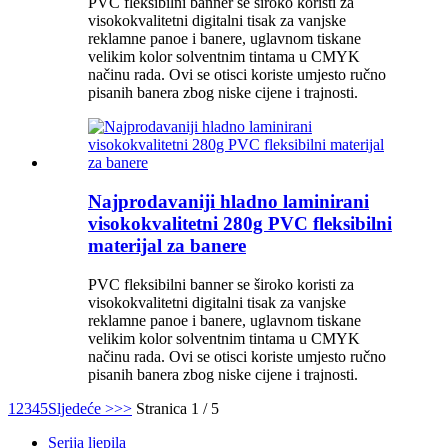
PVC fleksibilni banner se široko koristi za
visokokvalitetni digitalni tisak za vanjske
reklamne panoe i banere, uglavnom tiskane
velikim kolor solventnim tintama u CMYK
načinu rada. Ovi se otisci koriste umjesto ručno
pisanih banera zbog niske cijene i trajnosti.
Najprodavaniji hladno laminirani
visokokvalitetni 280g PVC fleksibilni
materijal za banere
PVC fleksibilni banner se široko koristi za
visokokvalitetni digitalni tisak za vanjske
reklamne panoe i banere, uglavnom tiskane
velikim kolor solventnim tintama u CMYK
načinu rada. Ovi se otisci koriste umjesto ručno
pisanih banera zbog niske cijene i trajnosti.
1
2
3
4
5
Sljedeće >
>>
Stranica 1 / 5
Serija ljepila