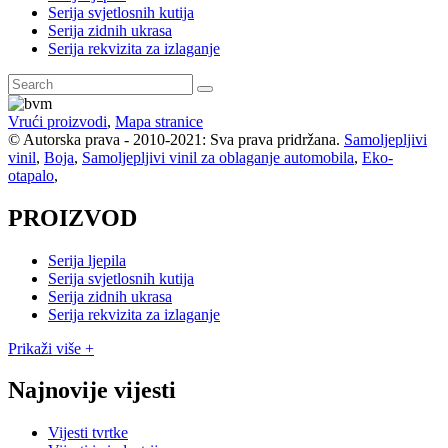
Serija svjetlosnih kutija
Serija zidnih ukrasa
Serija rekvizita za izlaganje
Vrući proizvodi
,
Mapa stranice
© Autorska prava - 2010-2021: Sva prava pridržana.
Samoljepljivi
vinil
,
Boja
,
Samoljepljivi vinil za oblaganje automobila
,
Eko-
otapalo
,
PROIZVOD
Serija ljepila
Serija svjetlosnih kutija
Serija zidnih ukrasa
Serija rekvizita za izlaganje
Prikaži više +
Najnovije vijesti
Vijesti tvrtke