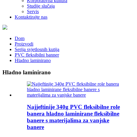
Korporativna kultura
Studije slučaja
Servis
Kontaktirajte nas
Dom
Proizvodi
Serija svjetlosnih kutija
PVC fleksibilni banner
Hladno laminirano
Hladno laminirano
Najjeftinije 340g PVC fleksibilne role
banera hladno laminirane fleksibilne
banere s materijalima za vanjske
banere