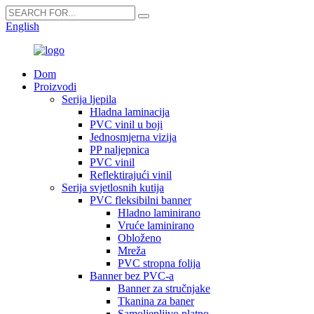
English
Dom
Proizvodi
Serija ljepila
Hladna laminacija
PVC vinil u boji
Jednosmjerna vizija
PP naljepnica
PVC vinil
Reflektirajući vinil
Serija svjetlosnih kutija
PVC fleksibilni banner
Hladno laminirano
Vruće laminirano
Obloženo
Mreža
PVC stropna folija
Banner bez PVC-a
Banner za stručnjake
Tkanina za baner
Samoljepljivo platno