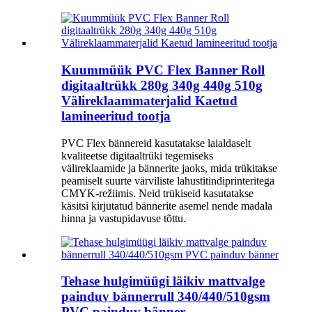
Kuummüük PVC Flex Banner Roll
digitaaltrükk 280g 340g 440g 510g
Välireklaammaterjalid Kaetud
lamineeritud tootja
PVC Flex bännereid kasutatakse laialdaselt
kvaliteetse digitaaltrüki tegemiseks
välireklaamide ja bännerite jaoks, mida trükitakse
peamiselt suurte värviliste lahustitindiprinteritega
CMYK-režiimis. Neid trükiseid kasutatakse
käsitsi kirjutatud bännerite asemel nende madala
hinna ja vastupidavuse tõttu.
Tehase hulgimüügi läikiv mattvalge
painduv bännerrull 340/440/510gsm
PVC painduv bänner