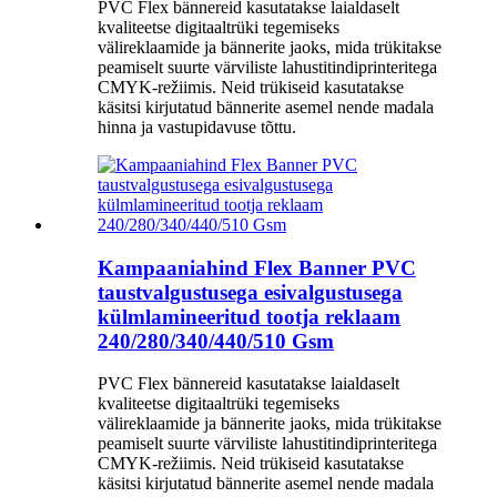
PVC Flex bännereid kasutatakse laialdaselt
kvaliteetse digitaaltrüki tegemiseks
välireklaamide ja bännerite jaoks, mida trükitakse
peamiselt suurte värviliste lahustitindiprinteritega
CMYK-režiimis. Neid trükiseid kasutatakse
käsitsi kirjutatud bännerite asemel nende madala
hinna ja vastupidavuse tõttu.
Kampaaniahind Flex Banner PVC
taustvalgustusega esivalgustusega
külmlamineeritud tootja reklaam
240/280/340/440/510 Gsm
PVC Flex bännereid kasutatakse laialdaselt
kvaliteetse digitaaltrüki tegemiseks
välireklaamide ja bännerite jaoks, mida trükitakse
peamiselt suurte värviliste lahustitindiprinteritega
CMYK-režiimis. Neid trükiseid kasutatakse
käsitsi kirjutatud bännerite asemel nende madala