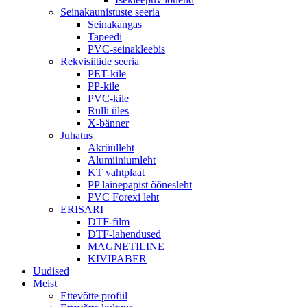
Seinakaunistuste seeria
Seinakangas
Tapeedi
PVC-seinakleebis
Rekvisiitide seeria
PET-kile
PP-kile
PVC-kile
Rulli üles
X-bänner
Juhatus
Akrüülleht
Alumiiniumleht
KT vahtplaat
PP lainepapist õõnesleht
PVC Forexi leht
ERISARI
DTF-film
DTF-lahendused
MAGNETILINE
KIVIPABER
Uudised
Meist
Ettevõtte profiil