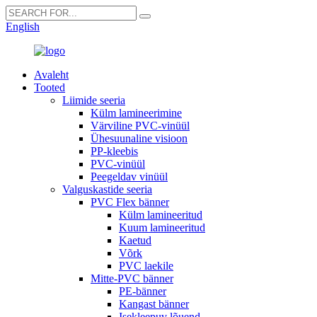
English
Avaleht
Tooted
Liimide seeria
Külm lamineerimine
Värviline PVC-vinüül
Ühesuunaline visioon
PP-kleebis
PVC-vinüül
Peegeldav vinüül
Valguskastide seeria
PVC Flex bänner
Külm lamineeritud
Kuum lamineeritud
Kaetud
Võrk
PVC laekile
Mitte-PVC bänner
PE-bänner
Kangast bänner
Isekleepuv lõuend