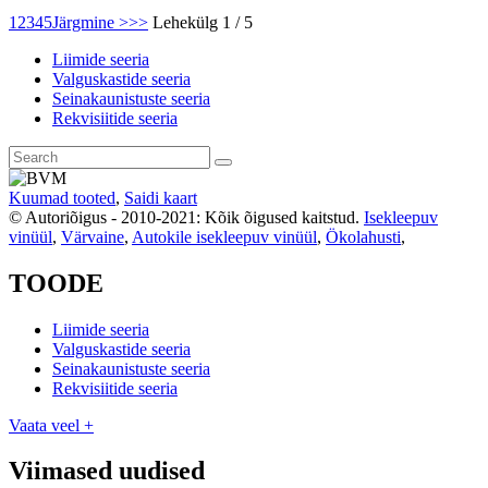
1
2
3
4
5
Järgmine >
>>
Lehekülg 1 / 5
Liimide seeria
Valguskastide seeria
Seinakaunistuste seeria
Rekvisiitide seeria
Kuumad tooted
,
Saidi kaart
© Autoriõigus - 2010-2021: Kõik õigused kaitstud.
Isekleepuv
vinüül
,
Värvaine
,
Autokile isekleepuv vinüül
,
Ökolahusti
,
TOODE
Liimide seeria
Valguskastide seeria
Seinakaunistuste seeria
Rekvisiitide seeria
Vaata veel +
Viimased uudised