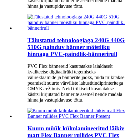
käsitsi kirjutatud bännerite asemel nende madala
hinna ja vastupidavuse tõttu.
Täiustatud tehnoloogiaga 240G 440G
510G painduv bänner mõistliku
hinnaga PVC-paindlik-bännerirull
PVC Flex bännereid kasutatakse laialdaselt
kvaliteetse digitaaltrüki tegemiseks
välireklaamide ja bännerite jaoks, mida trükitakse
peamiselt suurte värviliste lahustitindiprinteritega
CMYK-režiimis. Neid trükiseid kasutatakse
käsitsi kirjutatud bännerite asemel nende madala
hinna ja vastupidavuse tõttu.
Kuum müük külmlamineeritud läikiv
matt Flex Banner rullides PVC Flex