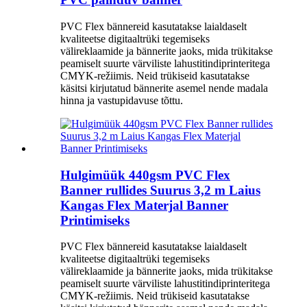
PVC Flex bännereid kasutatakse laialdaselt
kvaliteetse digitaaltrüki tegemiseks
välireklaamide ja bännerite jaoks, mida trükitakse
peamiselt suurte värviliste lahustitindiprinteritega
CMYK-režiimis. Neid trükiseid kasutatakse
käsitsi kirjutatud bännerite asemel nende madala
hinna ja vastupidavuse tõttu.
Hulgimüük 440gsm PVC Flex
Banner rullides Suurus 3,2 m Laius
Kangas Flex Materjal Banner
Printimiseks
PVC Flex bännereid kasutatakse laialdaselt
kvaliteetse digitaaltrüki tegemiseks
välireklaamide ja bännerite jaoks, mida trükitakse
peamiselt suurte värviliste lahustitindiprinteritega
CMYK-režiimis. Neid trükiseid kasutatakse