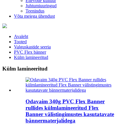
Ettevõtte kultuur
Juhtumiuuringud
Teenindus
Võta meiega ühendust
Avaleht
Tooted
Valguskastide seeria
PVC Flex bänner
Külm lamineeritud
Külm lamineeritud
Odavaim 340g PVC Flex Banner
rullides külmlamineeritud Flex
Banner välistingimustes kasutatavate
bännermaterjalidega