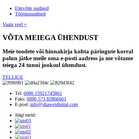
Ettevõtte uudised
Tööstusuudised
Vaata veel +
VÕTA MEIEGA ÜHENDUST
Meie toodete või hinnakirja kohta päringute korral
palun jätke meile oma e-posti aadress ja me võtame
teiega 24 tunni jooksul ühendust.
TELLIGE
Tel:
0086 15921745861
Faks:
0086 573 82866661
E-post:
info@shaweidigital.com
Jälgi meid: