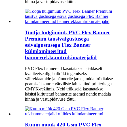
hinna ja vastupidavuse tõttu.
Tootja hulgimüük PVC Flex Banner
Premium taustvalgustusega
esivalgustusega Flex Banner
külmlamineeritud
bännerreklaamtrükimaterjalid
PVC Flex bännereid kasutatakse laialdaselt
kvaliteetse digitaaltrüki tegemiseks
välireklaamide ja bännerite jaoks, mida trükitakse
peamiselt suurte värviliste lahustitindiprinteritega
CMYK-režiimis. Neid trükiseid kasutatakse
käsitsi kirjutatud bännerite asemel nende madala
hinna ja vastupidavuse tõttu.
Kuum müük 420 Gsm PVC Flex