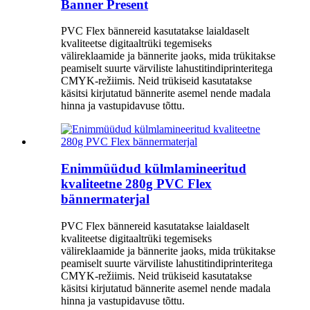
Banner Present
PVC Flex bännereid kasutatakse laialdaselt
kvaliteetse digitaaltrüki tegemiseks
välireklaamide ja bännerite jaoks, mida trükitakse
peamiselt suurte värviliste lahustitindiprinteritega
CMYK-režiimis. Neid trükiseid kasutatakse
käsitsi kirjutatud bännerite asemel nende madala
hinna ja vastupidavuse tõttu.
Enimmüüdud külmlamineeritud
kvaliteetne 280g PVC Flex
bännermaterjal
PVC Flex bännereid kasutatakse laialdaselt
kvaliteetse digitaaltrüki tegemiseks
välireklaamide ja bännerite jaoks, mida trükitakse
peamiselt suurte värviliste lahustitindiprinteritega
CMYK-režiimis. Neid trükiseid kasutatakse
käsitsi kirjutatud bännerite asemel nende madala
hinna ja vastupidavuse tõttu.