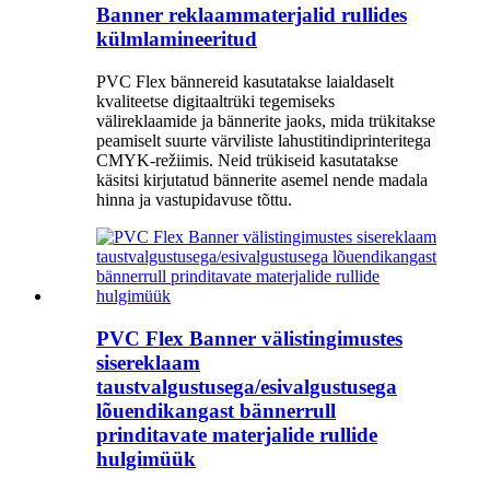
Banner reklaammaterjalid rullides
külmlamineeritud
PVC Flex bännereid kasutatakse laialdaselt
kvaliteetse digitaaltrüki tegemiseks
välireklaamide ja bännerite jaoks, mida trükitakse
peamiselt suurte värviliste lahustitindiprinteritega
CMYK-režiimis. Neid trükiseid kasutatakse
käsitsi kirjutatud bännerite asemel nende madala
hinna ja vastupidavuse tõttu.
PVC Flex Banner välistingimustes
sisereklaam
taustvalgustusega/esivalgustusega
lõuendikangast bännerrull
prinditavate materjalide rullide
hulgimüük