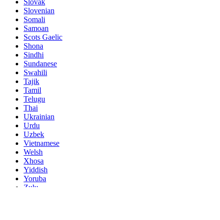
Slovak
Slovenian
Somali
Samoan
Scots Gaelic
Shona
Sindhi
Sundanese
Swahili
Tajik
Tamil
Telugu
Thai
Ukrainian
Urdu
Uzbek
Vietnamese
Welsh
Xhosa
Yiddish
Yoruba
Zulu
Kinyarwanda
Tatar
Oriya