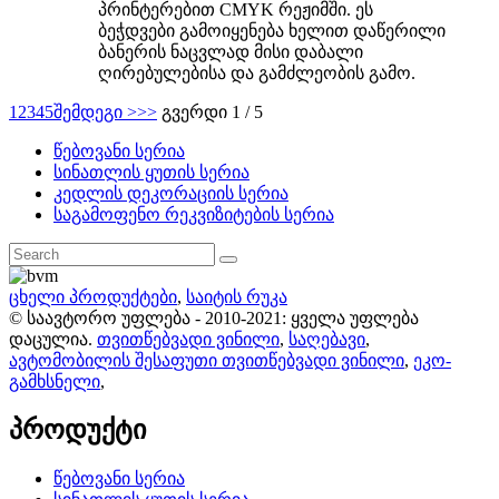
პრინტერებით CMYK რეჟიმში. ეს
ბეჭდვები გამოიყენება ხელით დაწერილი
ბანერის ნაცვლად მისი დაბალი
ღირებულებისა და გამძლეობის გამო.
1
2
3
4
5
შემდეგი >
>>
გვერდი 1 / 5
წებოვანი სერია
სინათლის ყუთის სერია
კედლის დეკორაციის სერია
საგამოფენო რეკვიზიტების სერია
ცხელი პროდუქტები
,
საიტის რუკა
© საავტორო უფლება - 2010-2021: ყველა უფლება
დაცულია.
თვითწებვადი ვინილი
,
საღებავი
,
ავტომობილის შესაფუთი თვითწებვადი ვინილი
,
ეკო-
გამხსნელი
,
პროდუქტი
წებოვანი სერია