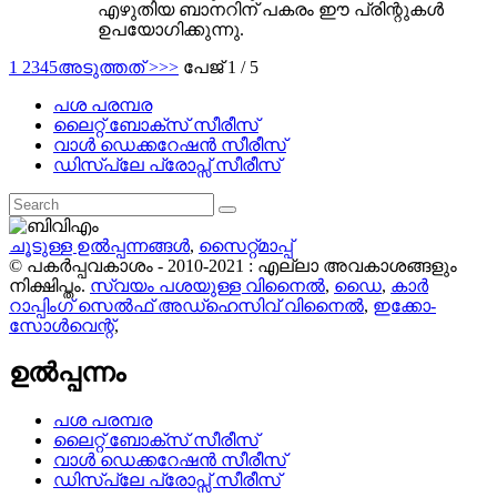
എഴുതിയ ബാനറിന് പകരം ഈ പ്രിന്റുകൾ
ഉപയോഗിക്കുന്നു.
1
2
3
4
5
അടുത്തത് >
>>
പേജ് 1 / 5
പശ പരമ്പര
ലൈറ്റ് ബോക്സ് സീരീസ്
വാൾ ഡെക്കറേഷൻ സീരീസ്
ഡിസ്പ്ലേ പ്രോപ്സ് സീരീസ്
ചൂടുള്ള ഉൽപ്പന്നങ്ങൾ
,
സൈറ്റ്മാപ്പ്
© പകർപ്പവകാശം - 2010-2021 : എല്ലാ അവകാശങ്ങളും
നിക്ഷിപ്തം.
സ്വയം പശയുള്ള വിനൈൽ
,
ഡൈ
,
കാർ
റാപ്പിംഗ് സെൽഫ് അഡ്ഹെസിവ് വിനൈൽ
,
ഇക്കോ-
സോൾവെന്റ്
,
ഉൽപ്പന്നം
പശ പരമ്പര
ലൈറ്റ് ബോക്സ് സീരീസ്
വാൾ ഡെക്കറേഷൻ സീരീസ്
ഡിസ്പ്ലേ പ്രോപ്സ് സീരീസ്