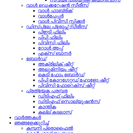
വാൾ ഡെക്കറേഷൻ സീരീസ്
വാൾ ഫാബ്രിക്
വാൾപേപ്പർ
വാൾ പിവിസി സ്റ്റിക്കർ
ഡിസ്പ്ലേ പ്രോപ്സ് സീരീസ്
പിഇടി ഫിലിം
പിപി ഫിലിം
പിവിസി ഫിലിം
റോൾ അപ്പ്
എക്സ് ബാനർ
ബോർഡ്
അക്രിലിക് ഷീറ്റ്
അലുമിനിയം ഷീറ്റ്
കെടി ഫോം ബോർഡ്
പിപി കോറഗേറ്റഡ് ഹോളോ ഷീറ്റ്
പിവിസി ഫോറെക്സ് ഷീറ്റ്
പ്രത്യേക പരമ്പര
ഡിടിഎഫ് ഫിലിം
ഡിടിഎഫ് സൊല്യൂഷൻസ്
കാന്തിക
കല്ല് കടലാസ്
വാർത്തകൾ
ഞങ്ങളേക്കുറിച്ച്
കമ്പനി പ്രൊഫൈൽ