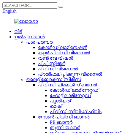
English
വീട്
ഉൽപ്പന്നങ്ങൾ
പശ പരമ്പര
കോൾഡ് ലാമിനേഷൻ
കളർ പിവിസി വിനൈൽ
വൺ വേ വിഷൻ
പിപി സ്റ്റിക്കർ
പിവിസി വിനൈൽ
പ്രതിഫലിപ്പിക്കുന്ന വിനൈൽ
ലൈറ്റ് ബോക്സ് സീരീസ്
പിവിസി ഫ്ലെക്സ് ബാനർ
കോൾഡ് ലാമിനേറ്റഡ്
ഹോട്ട് ലാമിനേറ്റഡ്
പൂശിയത്
മെഷ്
പിവിസി സീലിംഗ് ഫിലിം
നോൺ പിവിസി ബാനർ
PE ബാനർ
തുണി ബാനർ
സ്വയം പശയുള്ള ക്യാൻവാസ്