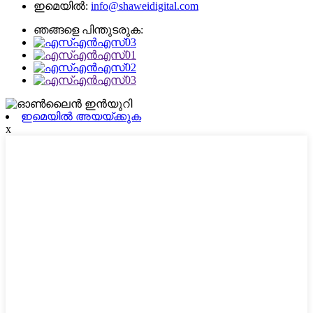
ഇമെയിൽ:
info@shaweidigital.com
ഞങ്ങളെ പിന്തുടരുക:
ഇമെയിൽ അയയ്ക്കുക
x