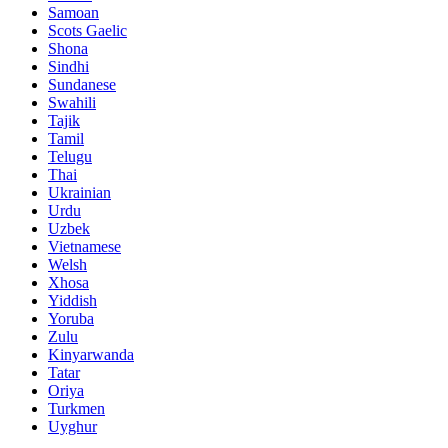
Samoan
Scots Gaelic
Shona
Sindhi
Sundanese
Swahili
Tajik
Tamil
Telugu
Thai
Ukrainian
Urdu
Uzbek
Vietnamese
Welsh
Xhosa
Yiddish
Yoruba
Zulu
Kinyarwanda
Tatar
Oriya
Turkmen
Uyghur