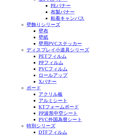
PEバナー
布製バナー
粘着キャンバス
壁飾りシリーズ
壁布
壁紙
壁用PVCステッカー
ディスプレイ小道具シリーズ
PETフィルム
PPフィルム
PVCフィルム
ロールアップ
Xバナー
ボード
アクリル板
アルミシート
KTフォームボード
PP波形中空シート
PVC外国為替シート
特別シリーズ
DTFフィルム