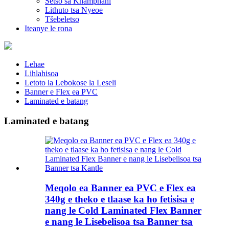
Setso sa Khamphani
Lithuto tsa Nyeoe
Tšebeletso
Iteanye le rona
Lehae
Lihlahisoa
Letoto la Lebokose la Leseli
Banner e Flex ea PVC
Laminated e batang
Laminated e batang
Meqolo ea Banner ea PVC e Flex ea
340g e theko e tlaase ka ho fetisisa e
nang le Cold Laminated Flex Banner
e nang le Lisebelisoa tsa Banner tsa