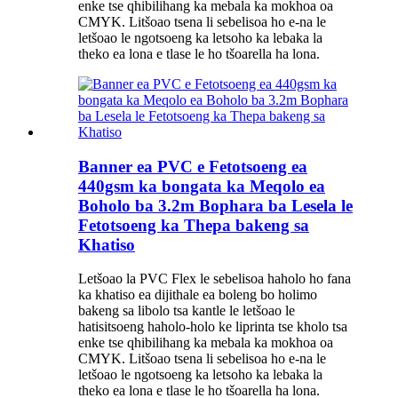
enke tse qhibilihang ka mebala ka mokhoa oa
CMYK. Litšoao tsena li sebelisoa ho e-na le
letšoao le ngotsoeng ka letsoho ka lebaka la
theko ea lona e tlase le ho tšoarella ha lona.
Banner ea PVC e Fetotsoeng ea
440gsm ka bongata ka Meqolo ea
Boholo ba 3.2m Bophara ba Lesela le
Fetotsoeng ka Thepa bakeng sa
Khatiso
Letšoao la PVC Flex le sebelisoa haholo ho fana
ka khatiso ea dijithale ea boleng bo holimo
bakeng sa libolo tsa kantle le letšoao le
hatisitsoeng haholo-holo ke liprinta tse kholo tsa
enke tse qhibilihang ka mebala ka mokhoa oa
CMYK. Litšoao tsena li sebelisoa ho e-na le
letšoao le ngotsoeng ka letsoho ka lebaka la
theko ea lona e tlase le ho tšoarella ha lona.