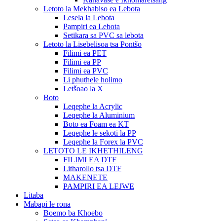
Letoto la Mekhabiso ea Lebota
Lesela la Lebota
Pampiri ea Lebota
Setikara sa PVC sa lebota
Letoto la Lisebelisoa tsa Pontšo
Filimi ea PET
Filimi ea PP
Filimi ea PVC
Li phuthele holimo
Letšoao la X
Boto
Leqephe la Acrylic
Leqephe la Aluminium
Boto ea Foam ea KT
Leqephe le sekoti la PP
Leqephe la Forex la PVC
LETOTO LE IKHETHILENG
FILIMI EA DTF
Litharollo tsa DTF
MAKENETE
PAMPIRI EA LEJWE
Litaba
Mabapi le rona
Boemo ba Khoebo