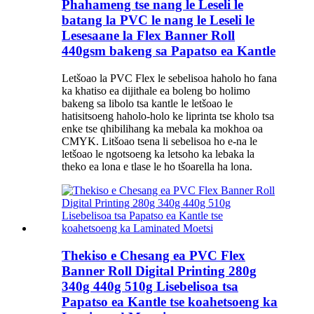
Phahameng tse nang le Leseli le
batang la PVC le nang le Leseli le
Lesesaane la Flex Banner Roll
440gsm bakeng sa Papatso ea Kantle
Letšoao la PVC Flex le sebelisoa haholo ho fana
ka khatiso ea dijithale ea boleng bo holimo
bakeng sa libolo tsa kantle le letšoao le
hatisitsoeng haholo-holo ke liprinta tse kholo tsa
enke tse qhibilihang ka mebala ka mokhoa oa
CMYK. Litšoao tsena li sebelisoa ho e-na le
letšoao le ngotsoeng ka letsoho ka lebaka la
theko ea lona e tlase le ho tšoarella ha lona.
Thekiso e Chesang ea PVC Flex
Banner Roll Digital Printing 280g
340g 440g 510g Lisebelisoa tsa
Papatso ea Kantle tse koahetsoeng ka