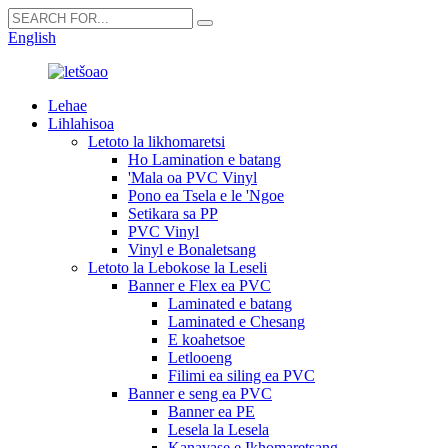
English
Lehae
Lihlahisoa
Letoto la likhomaretsi
Ho Lamination e batang
'Mala oa PVC Vinyl
Pono ea Tsela e le 'Ngoe
Setikara sa PP
PVC Vinyl
Vinyl e Bonaletsang
Letoto la Lebokose la Leseli
Banner e Flex ea PVC
Laminated e batang
Laminated e Chesang
E koahetsoe
Letlooeng
Filimi ea siling ea PVC
Banner e seng ea PVC
Banner ea PE
Lesela la Lesela
Kanavase e Ikhomaretsang