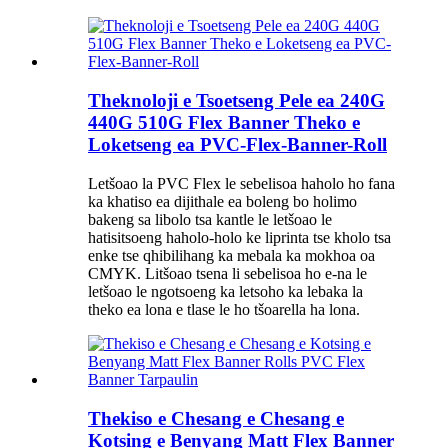
Theknoloji e Tsoetseng Pele ea 240G
440G 510G Flex Banner Theko e
Loketseng ea PVC-Flex-Banner-Roll
Letšoao la PVC Flex le sebelisoa haholo ho fana
ka khatiso ea dijithale ea boleng bo holimo
bakeng sa libolo tsa kantle le letšoao le
hatisitsoeng haholo-holo ke liprinta tse kholo tsa
enke tse qhibilihang ka mebala ka mokhoa oa
CMYK. Litšoao tsena li sebelisoa ho e-na le
letšoao le ngotsoeng ka letsoho ka lebaka la
theko ea lona e tlase le ho tšoarella ha lona.
Thekiso e Chesang e Chesang e
Kotsing e Benyang Matt Flex Banner