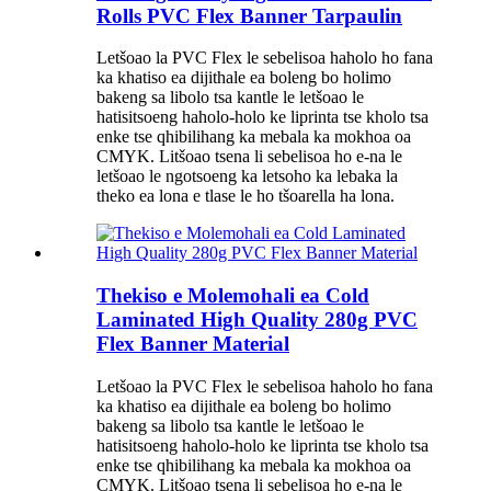
Rolls PVC Flex Banner Tarpaulin
Letšoao la PVC Flex le sebelisoa haholo ho fana
ka khatiso ea dijithale ea boleng bo holimo
bakeng sa libolo tsa kantle le letšoao le
hatisitsoeng haholo-holo ke liprinta tse kholo tsa
enke tse qhibilihang ka mebala ka mokhoa oa
CMYK. Litšoao tsena li sebelisoa ho e-na le
letšoao le ngotsoeng ka letsoho ka lebaka la
theko ea lona e tlase le ho tšoarella ha lona.
Thekiso e Molemohali ea Cold
Laminated High Quality 280g PVC
Flex Banner Material
Letšoao la PVC Flex le sebelisoa haholo ho fana
ka khatiso ea dijithale ea boleng bo holimo
bakeng sa libolo tsa kantle le letšoao le
hatisitsoeng haholo-holo ke liprinta tse kholo tsa
enke tse qhibilihang ka mebala ka mokhoa oa
CMYK. Litšoao tsena li sebelisoa ho e-na le