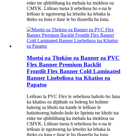
enke tse qhibilihang ka mebala ka mokhoa oa
CMYK. Litšoao tsena li sebelisoa ho e-na le
letšoao le ngotsoeng ka letsoho ka lebaka la
theko ea lona e tlase le ho tšoarella ha lona.
Moetsi oa Thekiso ea Banner ea PVC
Flex Banner Premium Backlit
Frontlit Flex Banner Cold Laminated
Banner Lisebelisoa tsa Khatiso ea
Papatso
Letšoao la PVC Flex le sebelisoa haholo ho fana
ka khatiso ea dijithale ea boleng bo holimo
bakeng sa libolo tsa kantle le letšoao le
hatisitsoeng haholo-holo ke liprinta tse kholo tsa
enke tse qhibilihang ka mebala ka mokhoa oa
CMYK. Litšoao tsena li sebelisoa ho e-na le
letšoao le ngotsoeng ka letsoho ka lebaka la
theko ea lona e tlase le ho tšoarella ha lona.