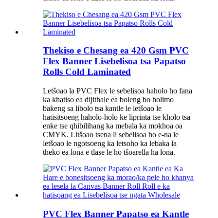
Thekiso e Chesang ea 420 Gsm PVC
Flex Banner Lisebelisoa tsa Papatso
Rolls Cold Laminated
Letšoao la PVC Flex le sebelisoa haholo ho fana
ka khatiso ea dijithale ea boleng bo holimo
bakeng sa libolo tsa kantle le letšoao le
hatisitsoeng haholo-holo ke liprinta tse kholo tsa
enke tse qhibilihang ka mebala ka mokhoa oa
CMYK. Litšoao tsena li sebelisoa ho e-na le
letšoao le ngotsoeng ka letsoho ka lebaka la
theko ea lona e tlase le ho tšoarella ha lona.
PVC Flex Banner Papatso ea Kantle