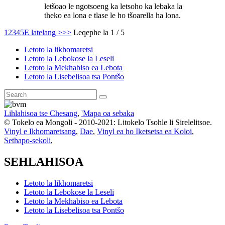
letšoao le ngotsoeng ka letsoho ka lebaka la
theko ea lona e tlase le ho tšoarella ha lona.
1
2
3
4
5
E latelang >
>>
Leqephe la 1 / 5
Letoto la likhomaretsi
Letoto la Lebokose la Leseli
Letoto la Mekhabiso ea Lebota
Letoto la Lisebelisoa tsa Pontšo
Lihlahisoa tse Chesang
,
'Mapa oa sebaka
© Tokelo ea Mongoli - 2010-2021: Litokelo Tsohle li Sirelelitsoe.
Vinyl e Ikhomaretsang
,
Dae
,
Vinyl ea ho Iketsetsa ea Koloi
,
Sethapo-sekoli
,
SEHLAHISOA
Letoto la likhomaretsi
Letoto la Lebokose la Leseli
Letoto la Mekhabiso ea Lebota
Letoto la Lisebelisoa tsa Pontšo