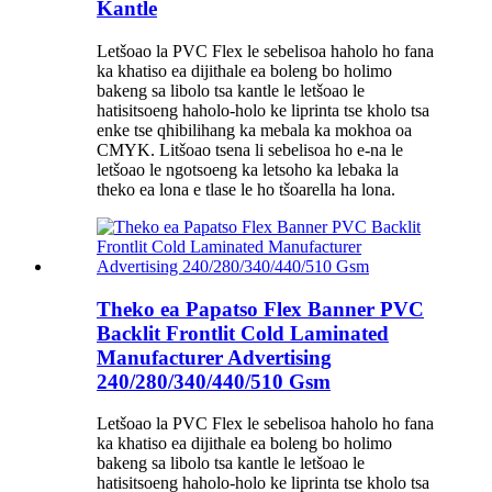
Kantle
Letšoao la PVC Flex le sebelisoa haholo ho fana
ka khatiso ea dijithale ea boleng bo holimo
bakeng sa libolo tsa kantle le letšoao le
hatisitsoeng haholo-holo ke liprinta tse kholo tsa
enke tse qhibilihang ka mebala ka mokhoa oa
CMYK. Litšoao tsena li sebelisoa ho e-na le
letšoao le ngotsoeng ka letsoho ka lebaka la
theko ea lona e tlase le ho tšoarella ha lona.
Theko ea Papatso Flex Banner PVC
Backlit Frontlit Cold Laminated
Manufacturer Advertising
240/280/340/440/510 Gsm
Letšoao la PVC Flex le sebelisoa haholo ho fana
ka khatiso ea dijithale ea boleng bo holimo
bakeng sa libolo tsa kantle le letšoao le
hatisitsoeng haholo-holo ke liprinta tse kholo tsa