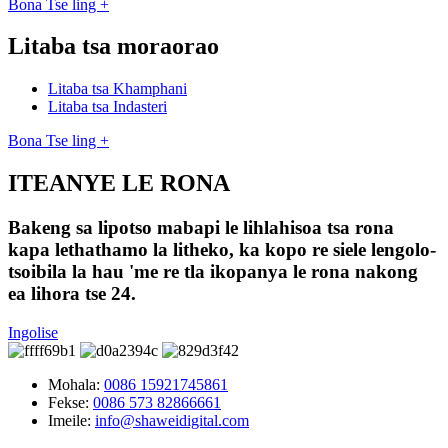
Bona Tse ling +
Litaba tsa moraorao
Litaba tsa Khamphani
Litaba tsa Indasteri
Bona Tse ling +
ITEANYE LE RONA
Bakeng sa lipotso mabapi le lihlahisoa tsa rona
kapa lethathamo la litheko, ka kopo re siele lengolo-
tsoibila la hau 'me re tla ikopanya le rona nakong
ea lihora tse 24.
Ingolise
Mohala:
0086 15921745861
Fekse:
0086 573 82866661
Imeile:
info@shaweidigital.com