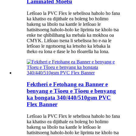
Laminated Moetsi
Letšoao la PVC Flex le sebelisoa haholo ho fana
ka khatiso ea dijithale ea boleng bo holimo
bakeng sa libolo tsa kantle le letšoao le
hatisitsoeng haholo-holo ke liprinta tse kholo tsa
enke tse qhibilihang ka mebala ka mokhoa oa
CMYK. Litšoao tsena li sebelisoa ho e-na le
letšoao le ngotsoeng ka letsoho ka lebaka la
theko ea lona e tlase le ho tšoarella ha lona.
Fektheri e Fetohang ea Banner e
benyang e Tšoeu e Tšoeu e benyang
ka bongata 340/440/510gsm PVC
Flex Banner
Letšoao la PVC Flex le sebelisoa haholo ho fana
ka khatiso ea dijithale ea boleng bo holimo
bakeng sa libolo tsa kantle le letšoao le
hatisitsoeng haholo-holo ke liprinta tse kholo tsa