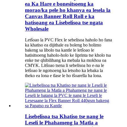
ea Ka Hare e bonesitsoeng ka
morao/ka pele ho khanya ea lesela la
Canvas Banner Roll Roll e ka
hatisoang ea Lisebelisoa tse ngata
Wholesale
Letšoao la PVC Flex le sebelisoa haholo ho fana
ka khatiso ea dijithale ea boleng bo holimo
bakeng sa libolo tsa kantle le letšoao le
hatisitsoeng haholo-holo ke liprinta tse kholo tsa
enke tse qhibilihang ka mebala ka mokhoa oa
CMYK. Litšoao tsena li sebelisoa ho e-na le
letšoao le ngotsoeng ka letsoho ka lebaka la
theko ea lona e tlase le ho tšoarella ha lona.
Lisebelisoa tsa Khatiso tse nang le
Leseli le Phahameng la Matla a