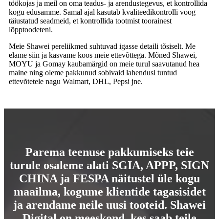
töökojas ja meil on oma teadus- ja arendustegevus, et kontrollida
kogu edusamme. Samal ajal kasutab kvaliteedikontrolli voog
täiustatud seadmeid, et kontrollida tootmist toorainest
lõpptoodeteni.
Meie Shawei pereliikmed suhtuvad igasse detaili tõsiselt. Me
elame siin ja kasvame koos meie ettevõttega. Mõned Shawei,
MOYU ja Gomay kaubamärgid on meie turul saavutanud hea
maine ning oleme pakkunud sobivaid lahendusi tuntud
ettevõtetele nagu Walmart, DHL, Pepsi jne.
Parema teenuse pakkumiseks teie
turule osaleme alati SGIA, APPP, SIGN
CHINA ja FESPA näitustel üle kogu
maailma, kogume klientide tagasisidet
ja arendame neile uusi tooteid. Shawei
Digital on meeskond, kes saab teile