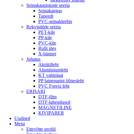
Seinakaunistuste seeria
Seinakangas
Tapeedi
PVC-seinakleebis
Rekvisiitide seeria
PET-kile
PP-kile
PVC-kile
Rulli üles
X-bänner
Juhatus
Akrüülleht
Alumiiniumleht
KT vahtplaat
PP lainepapist õõnesleht
PVC Forexi leht
ERISARI
DTF-film
DTF-lahendused
MAGNETILINE
KIVIPABER
Uudised
Meist
Ettevõtte profiil