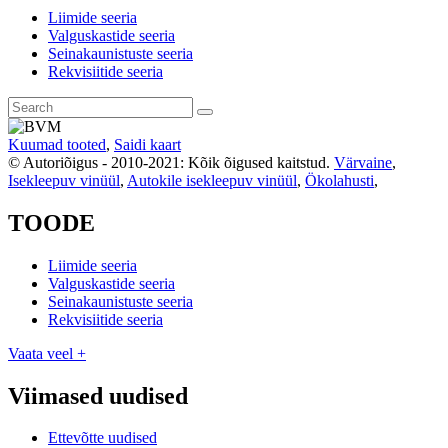
Liimide seeria
Valguskastide seeria
Seinakaunistuste seeria
Rekvisiitide seeria
Kuumad tooted
,
Saidi kaart
© Autoriõigus - 2010-2021: Kõik õigused kaitstud.
Värvaine
,
Isekleepuv vinüül
,
Autokile isekleepuv vinüül
,
Ökolahusti
,
TOODE
Liimide seeria
Valguskastide seeria
Seinakaunistuste seeria
Rekvisiitide seeria
Vaata veel +
Viimased uudised
Ettevõtte uudised