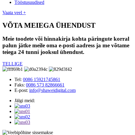
Tööstusuudised
Vaata veel +
VÕTA MEIEGA ÜHENDUST
Meie toodete või hinnakirja kohta päringute korral
palun jätke meile oma e-posti aadress ja me võtame
teiega 24 tunni jooksul ühendust.
TELLIGE
Tel:
0086 15921745861
Faks:
0086 573 82866661
E-post:
info@shaweidigital.com
Jälgi meid: