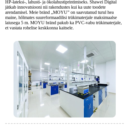
HP-lateksi-, lahusti- ja ökolahustiprintimiseks. Shawei Digital
jätkab innovatsiooni nii rakendustes kui ka uute toodete
arendamisel. Meie bränd „MOYU” on saavutanud turul hea
maine, hõlmates suureformaadilisi trükimaterjale maksimaalse
laiusega 5 m. MOYU bränd pakub ka PVC-vabu trükimaterjale,
et vastata rohelise keskkonna kaitsele.