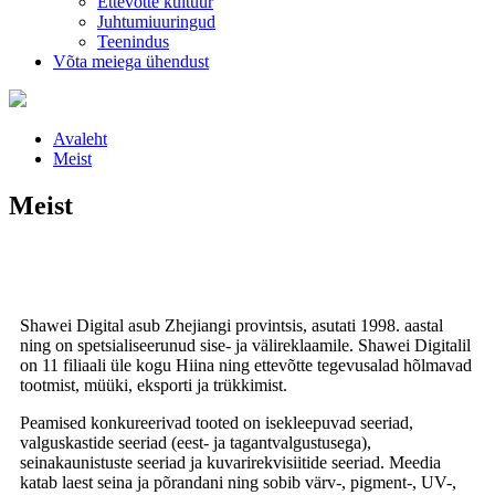
Ettevõtte kultuur
Juhtumiuuringud
Teenindus
Võta meiega ühendust
Avaleht
Meist
Meist
Shawei Digital asub Zhejiangi provintsis, asutati 1998. aastal
ning on spetsialiseerunud sise- ja välireklaamile. Shawei Digitalil
on 11 filiaali üle kogu Hiina ning ettevõtte tegevusalad hõlmavad
tootmist, müüki, eksporti ja trükkimist.
Peamised konkureerivad tooted on isekleepuvad seeriad,
valguskastide seeriad (eest- ja tagantvalgustusega),
seinakaunistuste seeriad ja kuvarirekvisiitide seeriad. Meedia
katab laest seina ja põrandani ning sobib värv-, pigment-, UV-,