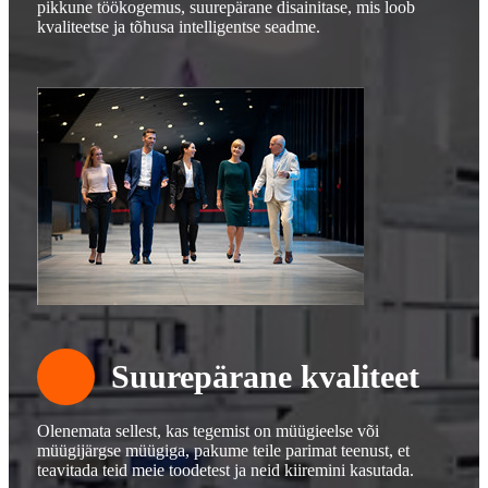
pikkune töökogemus, suurepärane disainitase, mis loob
kvaliteetse ja tõhusa intelligentse seadme.
Suurepärane kvaliteet
Olenemata sellest, kas tegemist on müügieelse või
müügijärgse müügiga, pakume teile parimat teenust, et
teavitada teid meie toodetest ja neid kiiremini kasutada.