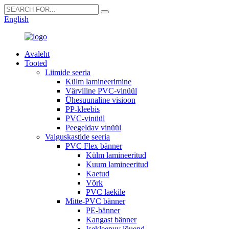
English
Avaleht
Tooted
Liimide seeria
Külm lamineerimine
Värviline PVC-vinüül
Ühesuunaline visioon
PP-kleebis
PVC-vinüül
Peegeldav vinüül
Valguskastide seeria
PVC Flex bänner
Külm lamineeritud
Kuum lamineeritud
Kaetud
Võrk
PVC laekile
Mitte-PVC bänner
PE-bänner
Kangast bänner
Isekleepuv lõuend