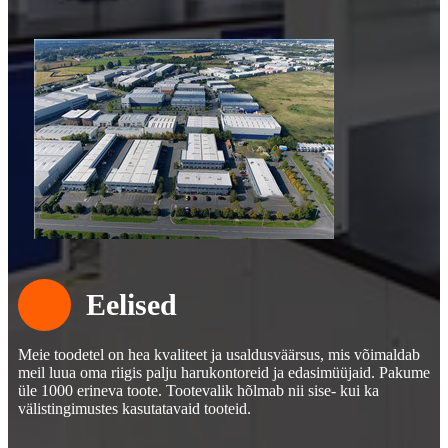
Eelised
Meie toodetel on hea kvaliteet ja usaldusväärsus, mis võimaldab
meil luua oma riigis palju harukontoreid ja edasimüüjaid. Pakume
üle 1000 erineva toote. Tootevalik hõlmab nii sise- kui ka
välistingimustes kasutatavaid tooteid.