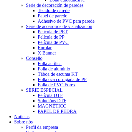
Serie de decoración de paredes
Tecido de parede
Papel de parede
Adhesivo de PVC para parede
Serie de accesorios de visualización
Película de PET
Película de PP
Película de PVC
Enrolar
X Banner
Consello
Folla acrílica
Folla de aluminio
Táboa de escuma KT
Folla oca corrugada de PP
Folla de PVC Forex
SERIE ESPECIAL
Película DTF
Solucións DTF
MAGNÉTICO
PAPEL DE PEDRA
Noticias
Sobre nós
Perfil da empresa