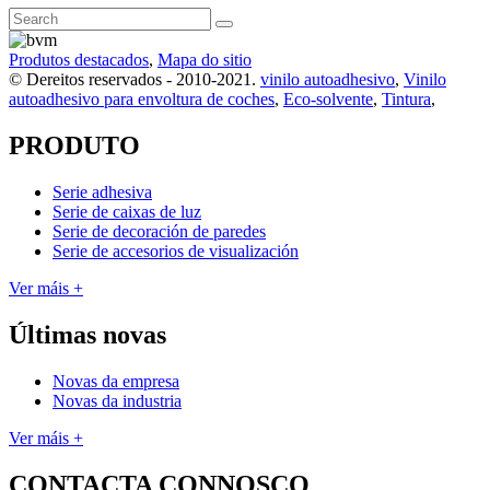
Produtos destacados
,
Mapa do sitio
© Dereitos reservados - 2010-2021.
vinilo autoadhesivo
,
Vinilo
autoadhesivo para envoltura de coches
,
Eco-solvente
,
Tintura
,
PRODUTO
Serie adhesiva
Serie de caixas de luz
Serie de decoración de paredes
Serie de accesorios de visualización
Ver máis +
Últimas novas
Novas da empresa
Novas da industria
Ver máis +
CONTACTA CONNOSCO