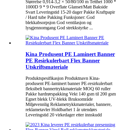
Størrelse 0,914-3,2 × 50/80/100 m Tetthet 1000 *
1000D 9 * 9 Overflate Glanset/Matt Bakside
Svart Leveringstid 15-20 dager Pakke Kraftpapir
/ Hard tube Pakking Funksjoner: God
blekkabsorpsjon God ventilasjon og
lysgjennomgang God strekkstyrke ...
Kina Produsent PE Laminert Banner
PE Resirkulerbart Flex Banner
Utskriftsmateriale
Produktspesifikasjon Produktnavn Kina-
produsent PE-laminert banner PE-resirkulerbart
fleksibelt bannertrykkmateriale MOQ 60 ruller
Pakke hardrørspakking Vekt 140 gsm til 200 gsm
Egnet blekk UV-blekk Bruksområde
Miljøvennlig Reklametrykkmaterialer, bannere,
reklametavler Holdbarhet 1 år utendørs
Leveringstid 20 virkedager etter innskudd