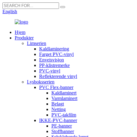
English
Hjem
Produkter
Limserien
Kaldlaminering
Farget PVC-vinyl
Enveisvisjon
PP-klistremerke
PVC-vinyl
Reflekterende vinyl
Lysboksserien
PVC Flex-banner
Kaldlaminert
Varmlaminert
Belagt
Netting
PVC-takfilm
IKKE-PVC-banner
PE-banner
Stoffbanner
Selvklebende lerret