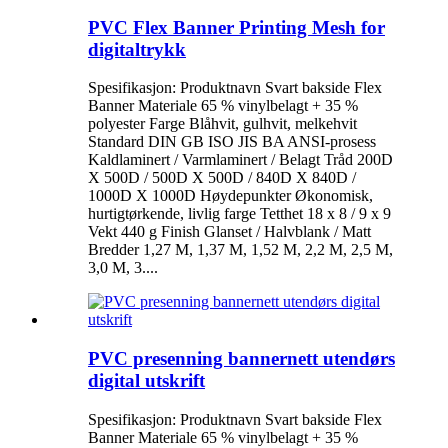
PVC Flex Banner Printing Mesh for
digitaltrykk
Spesifikasjon: Produktnavn Svart bakside Flex
Banner Materiale 65 % vinylbelagt + 35 %
polyester Farge Blåhvit, gulhvit, melkehvit
Standard DIN GB ISO JIS BA ANSI-prosess
Kaldlaminert / Varmlaminert / Belagt Tråd 200D
X 500D / 500D X 500D / 840D X 840D /
1000D X 1000D Høydepunkter Økonomisk,
hurtigtørkende, livlig farge Tetthet 18 x 8 / 9 x 9
Vekt 440 g Finish Glanset / Halvblank / Matt
Bredder 1,27 M, 1,37 M, 1,52 M, 2,2 M, 2,5 M,
3,0 M, 3....
PVC presenning bannernett utendørs
digital utskrift
Spesifikasjon: Produktnavn Svart bakside Flex
Banner Materiale 65 % vinylbelagt + 35 %