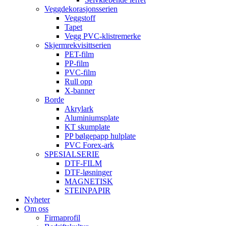
Veggdekorasjonsserien
Veggstoff
Tapet
Vegg PVC-klistremerke
Skjermrekvisittserien
PET-film
PP-film
PVC-film
Rull opp
X-banner
Borde
Akrylark
Aluminiumsplate
KT skumplate
PP bølgepapp hulplate
PVC Forex-ark
SPESIALSERIE
DTF-FILM
DTF-løsninger
MAGNETISK
STEINPAPIR
Nyheter
Om oss
Firmaprofil