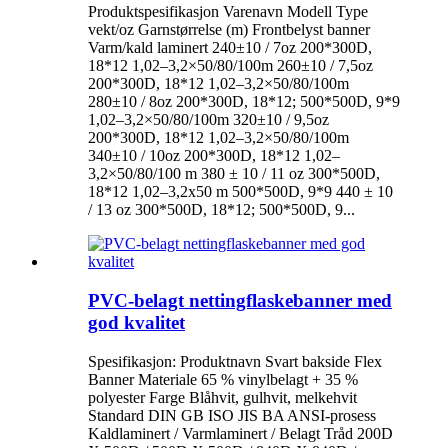
Produktspesifikasjon Varenavn Modell Type
vekt/oz Garnstørrelse (m) Frontbelyst banner
Varm/kald laminert 240±10 / 7oz 200*300D,
18*12 1,02–3,2×50/80/100m 260±10 / 7,5oz
200*300D, 18*12 1,02–3,2×50/80/100m
280±10 / 8oz 200*300D, 18*12; 500*500D, 9*9
1,02–3,2×50/80/100m 320±10 / 9,5oz
200*300D, 18*12 1,02–3,2×50/80/100m
340±10 / 10oz 200*300D, 18*12 1,02–
3,2×50/80/100 m 380 ± 10 / 11 oz 300*500D,
18*12 1,02–3,2x50 m 500*500D, 9*9 440 ± 10
/ 13 oz 300*500D, 18*12; 500*500D, 9...
PVC-belagt nettingflaskebanner med
god kvalitet
Spesifikasjon: Produktnavn Svart bakside Flex
Banner Materiale 65 % vinylbelagt + 35 %
polyester Farge Blåhvit, gulhvit, melkehvit
Standard DIN GB ISO JIS BA ANSI-prosess
Kaldlaminert / Varmlaminert / Belagt Tråd 200D