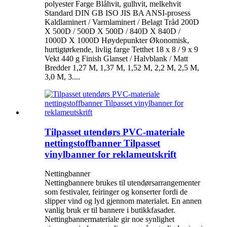
polyester Farge Blåhvit, gulhvit, melkehvit
Standard DIN GB ISO JIS BA ANSI-prosess
Kaldlaminert / Varmlaminert / Belagt Tråd 200D
X 500D / 500D X 500D / 840D X 840D /
1000D X 1000D Høydepunkter Økonomisk,
hurtigtørkende, livlig farge Tetthet 18 x 8 / 9 x 9
Vekt 440 g Finish Glanset / Halvblank / Matt
Bredder 1,27 M, 1,37 M, 1,52 M, 2,2 M, 2,5 M,
3,0 M, 3....
Tilpasset utendørs PVC-materiale
nettingstoffbanner Tilpasset
vinylbanner for reklameutskrift
Nettingbanner
Nettingbannere brukes til utendørsarrangementer
som festivaler, feiringer og konserter fordi de
slipper vind og lyd gjennom materialet. En annen
vanlig bruk er til bannere i butikkfasader.
Nettingbannermateriale gir noe synlighet