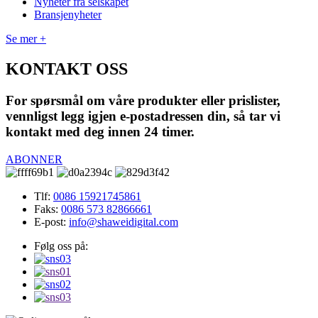
Nyheter fra selskapet
Bransjenyheter
Se mer +
KONTAKT OSS
For spørsmål om våre produkter eller prislister,
vennligst legg igjen e-postadressen din, så tar vi
kontakt med deg innen 24 timer.
ABONNER
Tlf:
0086 15921745861
Faks:
0086 573 82866661
E-post:
info@shaweidigital.com
Følg oss på: