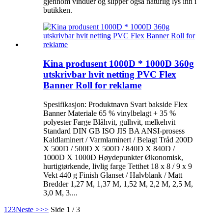
gjennom vinduer og slipper også naturlig lys inn i
butikken.
Kina produsent 1000D * 1000D 360g
utskrivbar hvit netting PVC Flex
Banner Roll for reklame
Spesifikasjon: Produktnavn Svart bakside Flex
Banner Materiale 65 % vinylbelagt + 35 %
polyester Farge Blåhvit, gulhvit, melkehvit
Standard DIN GB ISO JIS BA ANSI-prosess
Kaldlaminert / Varmlaminert / Belagt Tråd 200D
X 500D / 500D X 500D / 840D X 840D /
1000D X 1000D Høydepunkter Økonomisk,
hurtigtørkende, livlig farge Tetthet 18 x 8 / 9 x 9
Vekt 440 g Finish Glanset / Halvblank / Matt
Bredder 1,27 M, 1,37 M, 1,52 M, 2,2 M, 2,5 M,
3,0 M, 3....
1
2
3
Neste >
>>
Side 1 / 3