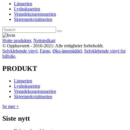
Limserien
Lysboksserien
Veggdekorasjonsserien
Skjermrekvisittserien
Hotte produkter
,
Nettstedkart
© Opphavsrett - 2010-2021: Alle rettigheter forbeholdt.
Selvklebende vinyl
,
Farge
,
Øko-løsemiddel
,
Selvklebende vinyl for
bilfolie
,
PRODUKT
Limserien
Lysboksserien
Veggdekorasjonsserien
Skjermrekvisittserien
Se mer +
Siste nytt