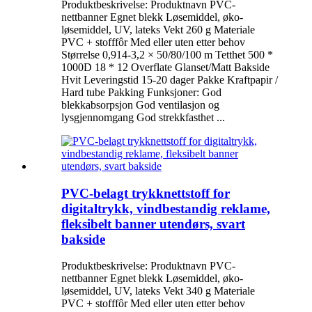
Produktbeskrivelse: Produktnavn PVC-
nettbanner Egnet blekk Løsemiddel, øko-
løsemiddel, UV, lateks Vekt 260 g Materiale
PVC + stofffôr Med eller uten etter behov
Størrelse 0,914-3,2 × 50/80/100 m Tetthet 500 *
1000D 18 * 12 Overflate Glanset/Matt Bakside
Hvit Leveringstid 15-20 dager Pakke Kraftpapir /
Hard tube Pakking Funksjoner: God
blekkabsorpsjon God ventilasjon og
lysgjennomgang God strekkfasthet ...
PVC-belagt trykknettstoff for
digitaltrykk, vindbestandig reklame,
fleksibelt banner utendørs, svart
bakside
Produktbeskrivelse: Produktnavn PVC-
nettbanner Egnet blekk Løsemiddel, øko-
løsemiddel, UV, lateks Vekt 340 g Materiale
PVC + stofffôr Med eller uten etter behov