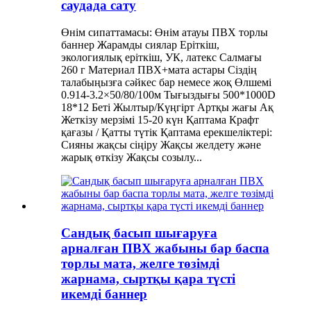
саудада сату
Өнім сипаттамасы: Өнім атауы ПВХ торлы
баннер Жарамды сиялар Еріткіш,
экологиялық еріткіш, УК, латекс Салмағы
260 г Материал ПВХ+мата астары Сіздің
талабыңызға сәйкес бар немесе жоқ Өлшемі
0.914-3.2×50/80/100м Тығыздығы 500*1000D
18*12 Беті Жылтыр/Күңгірт Артқы жағы Ақ
Жеткізу мерзімі 15-20 күн Қаптама Крафт
қағазы / Қатты түтік Қаптама ерекшеліктері:
Сияны жақсы сіңіру Жақсы желдету және
жарық өткізу Жақсы созылу...
Сандық басып шығаруға
арналған ПВХ жабыны бар баспа
торлы мата, желге төзімді
жарнама, сыртқы қара түсті
икемді баннер