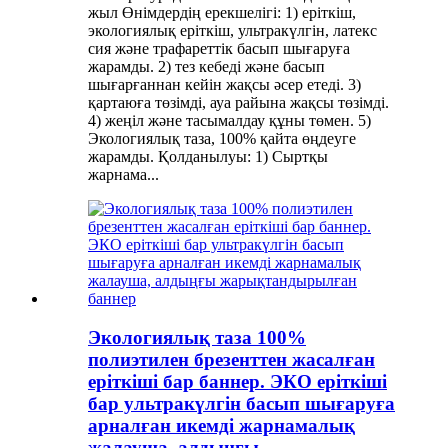
жыл Өнімдердің ерекшелігі: 1) еріткіш,
экологиялық еріткіш, ультракүлгін, латекс
сия және трафареттік басып шығаруға
жарамды. 2) тез кебеді және басып
шығарғаннан кейін жақсы әсер етеді. 3)
қартаюға төзімді, ауа райына жақсы төзімді.
4) жеңіл және тасымалдау құны төмен. 5)
Экологиялық таза, 100% қайта өңдеуге
жарамды. Қолданылуы: 1) Сыртқы
жарнама...
Экологиялық таза 100%
полиэтилен брезенттен жасалған
еріткіші бар баннер. ЭКО еріткіші
бар ультракүлгін басып шығаруға
арналған икемді жарнамалық
жалауша, алдыңғы