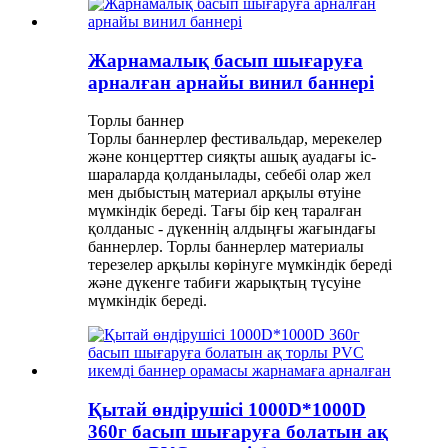
Жарнамалық басып шығаруға
арналған арнайы винил баннері
Торлы баннер
Торлы баннерлер фестивальдар, мерекелер
және концерттер сияқты ашық ауадағы іс-
шараларда қолданылады, себебі олар жел
мен дыбыстың материал арқылы өтуіне
мүмкіндік береді. Тағы бір кең таралған
қолданыс - дүкеннің алдыңғы жағындағы
баннерлер. Торлы баннерлер материалы
терезелер арқылы көрінуге мүмкіндік береді
және дүкенге табиғи жарықтың түсуіне
мүмкіндік береді.
Қытай өндірушісі 1000D*1000D
360г басып шығаруға болатын ақ