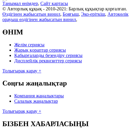
Танымал өнімдер
,
Сайт картасы
© Авторлық құқық - 2010-2021: Барлық құқықтар қорғалған.
Өздігінен жабысатын винил
,
Бояғыш
,
Эко-еріткіш
,
Автокөлік
орауыш өздігінен жабысатын винил
,
ӨНІМ
Желім сериясы
Жарық қораптар сериясы
Қабырғаларды безендіру сериясы
Дисплейлік реквизиттер сериясы
Толығырақ қарау +
Соңғы жаңалықтар
Компания жаңалықтары
Салалық жаңалықтар
Толығырақ қарау +
БІЗБЕН ХАБАРЛАСЫҢЫ