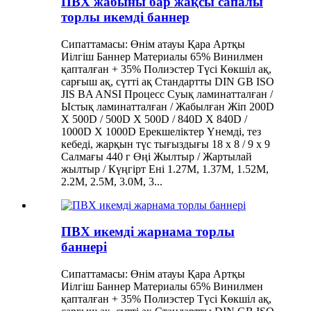
ПВХ жабыны бар жақсы сапалы
торлы икемді баннер
Сипаттамасы: Өнім атауы Қара Артқы
Иілгіш Баннер Материалы 65% Винилмен
қапталған + 35% Полиэстер Түсі Көкшіл ақ,
сарғыш ақ, сүтті ақ Стандартты DIN GB ISO
JIS BA ANSI Процесс Суық ламинатталған /
Ыстық ламинатталған / Жабылған Жіп 200D
X 500D / 500D X 500D / 840D X 840D /
1000D X 1000D Ерекшеліктер Үнемді, тез
кебеді, жарқын түс тығыздығы 18 x 8 / 9 x 9
Салмағы 440 г Өңі Жылтыр / Жартылай
жылтыр / Күңгірт Ені 1.27M, 1.37M, 1.52M,
2.2M, 2.5M, 3.0M, 3...
ПВХ икемді жарнама торлы
баннері
Сипаттамасы: Өнім атауы Қара Артқы
Иілгіш Баннер Материалы 65% Винилмен
қапталған + 35% Полиэстер Түсі Көкшіл ақ,