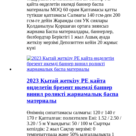
қайта өңделетін икемді баннер баспа
материалы MOQ 60 орам Қаптамасы қатты
түтікше қаптамасы Салмағы 140 гсм-ден 200
гсм-ге дейін Жарамды сия УК сиялары
Қолданылуы Қоршаған ортаға зиянсыз
жарнама Баспа материалдары, баннерлер,
билбордтар Беріктігі 1 жыл Ашық ауада
жеткізу мерзімі Депозиттен кейін 20 жұмыс
күні
2023 Қытай жеткізу PE қайта
өңделетін брезент икемді баннер
винил роликті жарнамалық баспа
материалы
Өнімнің сипаттамасы салмағы: 120 г 140 г
170 г Қапталған: полиэтилен Ені: 1.52 / 2.50 /
3.20 / 5 м Ұзындығы: 50 / 100 м Сыртқы
кепілдік: 2 жыл Сақтау мерзімі: 0
температурада және 50% ылғалдылықта 1