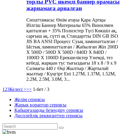
торлы PVC икемді баннер орамасы
жарнамаға арналған
Сипаттамасы: Өнім атауы Қара Артқы
Иілгіш Баннер Материалы 65% Винилмен
қапталған + 35% Полиэстер Түсі Көкшіл ақ,
сарғыш ақ, сүтті ақ Стандартты DIN GB ISO
JIS BA ANSI Процесс Суық ламинатталған /
Ыстық ламинатталған / Жабылған Жіп 200D
X 500D / 500D X 500D / 840D X 840D /
1000D X 1000D Ерекшеліктер Үнемді, тез
кебеді, жарқын түс тығыздығы 18 x 8 / 9 x 9
Салмағы 440 г Өңі Жылтыр / Жартылай
жылтыр / Күңгірт Ені 1.27M, 1.37M, 1.52M,
2.2M, 2.5M, 3.0M, 3...
1
2
3
Келесі >
>>
1-бет / 3
Желім сериясы
Жарық қораптар сериясы
Қабырғаларды безендіру сериясы
Дисплейлік реквизиттер сериясы