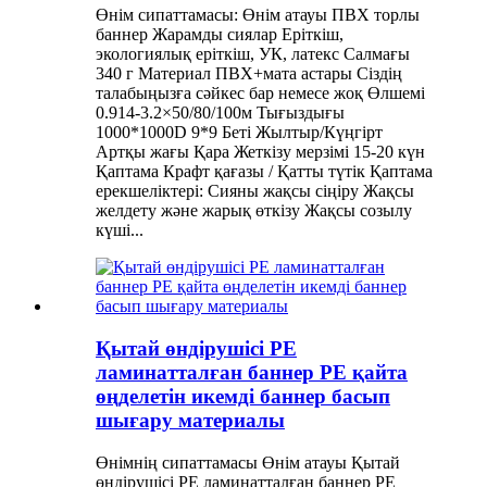
Өнім сипаттамасы: Өнім атауы ПВХ торлы
баннер Жарамды сиялар Еріткіш,
экологиялық еріткіш, УК, латекс Салмағы
340 г Материал ПВХ+мата астары Сіздің
талабыңызға сәйкес бар немесе жоқ Өлшемі
0.914-3.2×50/80/100м Тығыздығы
1000*1000D 9*9 Беті Жылтыр/Күңгірт
Артқы жағы Қара Жеткізу мерзімі 15-20 күн
Қаптама Крафт қағазы / Қатты түтік Қаптама
ерекшеліктері: Сияны жақсы сіңіру Жақсы
желдету және жарық өткізу Жақсы созылу
күші...
Қытай өндірушісі PE
ламинатталған баннер PE қайта
өңделетін икемді баннер басып
шығару материалы
Өнімнің сипаттамасы Өнім атауы Қытай
өндірушісі PE ламинатталған баннер PE