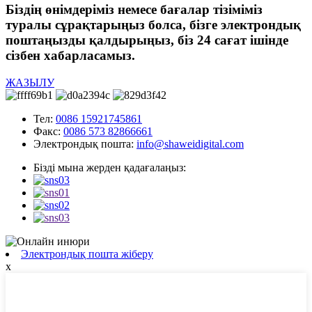
Біздің өнімдеріміз немесе бағалар тізіміміз
туралы сұрақтарыңыз болса, бізге электрондық
поштаңызды қалдырыңыз, біз 24 сағат ішінде
сізбен хабарласамыз.
ЖАЗЫЛУ
Тел:
0086 15921745861
Факс:
0086 573 82866661
Электрондық пошта:
info@shaweidigital.com
Бізді мына жерден қадағалаңыз:
Электрондық пошта жіберу
x