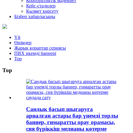
Корпоративтік мәдениет
Кейс-стадилер
Қызмет көрсету
Бізбен хабарласыңы
Үй
Өнімдер
Жарық қораптар сериясы
ПВХ икемді баннері
Тор
Тор
Сандық басып шығаруға
арналған астары бар үнемді торлы
баннер, ғимаратты орау орамасы,
сия бүріккіш медианы көтерме