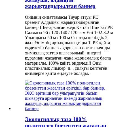
жарықтандырылған баннер
Өнімнің сипаттамасы Тауар атауы PE
брезент Алдыңғы жарықтандырылған
баннер Шығарылған жері Қытай Шикізат PE
Салмағы 96 / 120 /140 / 170 гсм Ені 1.02-3.2 м
Ұзындығы 50 м / 100 м Сыртқы кепілдік 2
жыл Өнімнің артықшылықтары 1. PE қайта
өңделетін баннер - қоршаған ортаға зиянды
химиялық заттар шығарылмай, инертті
құрамнан жасалған жаңа жарнамалық баспа
материалы. 100% қайта өңделеді!! Оны
пластикалық лимбер, п... сияқты көптеген
өнімдерге қайта өңдеуге болады.
Экологиялық таза 100%
полиэтилен брезенттен жасалған