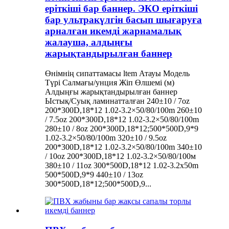
еріткіші бар баннер. ЭКО еріткіші
бар ультракүлгін басып шығаруға
арналған икемді жарнамалық
жалауша, алдыңғы
жарықтандырылған баннер
Өнімнің сипаттамасы ltem Атауы Модель
Түрі Салмағы/унция Жіп Өлшемі (м)
Алдыңғы жарықтандырылған баннер
Ыстық/Суық ламинатталған 240±10 / 7oz
200*300D,18*12 1.02-3.2×50/80/100m 260±10
/ 7.5oz 200*300D,18*12 1.02-3.2×50/80/100m
280±10 / 8oz 200*300D,18*12;500*500D,9*9
1.02-3.2×50/80/100m 320±10 / 9.5oz
200*300D,18*12 1.02-3.2×50/80/100m 340±10
/ 10oz 200*300D,18*12 1.02-3.2×50/80/100м
380±10 / 11oz 300*500D,18*12 1.02-3.2x50m
500*500D,9*9 440±10 / 13oz
300*500D,18*12;500*500D,9...