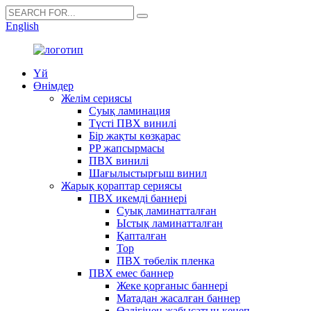
English
Үй
Өнімдер
Желім сериясы
Суық ламинация
Түсті ПВХ винилі
Бір жақты көзқарас
PP жапсырмасы
ПВХ винилі
Шағылыстырғыш винил
Жарық қораптар сериясы
ПВХ икемді баннері
Суық ламинатталған
Ыстық ламинатталған
Қапталған
Тор
ПВХ төбелік пленка
ПВХ емес баннер
Жеке қорғаныс баннері
Матадан жасалған баннер
Өздігінен жабысатын кенеп