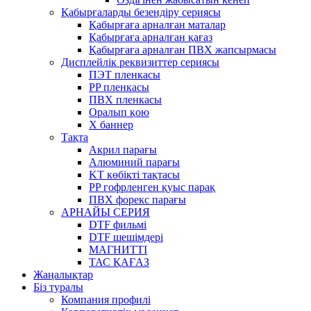
Қабырғаларды безендіру сериясы
Қабырғаға арналған маталар
Қабырғаға арналған қағаз
Қабырғаға арналған ПВХ жапсырмасы
Дисплейлік реквизиттер сериясы
ПЭТ пленкасы
PP пленкасы
ПВХ пленкасы
Оралып қою
X баннер
Тақта
Акрил парағы
Алюминий парағы
KT көбікті тақтасы
PP гофрленген қуыс парақ
ПВХ форекс парағы
АРНАЙЫ СЕРИЯ
DTF фильмі
DTF шешімдері
МАГНИТТІ
ТАС ҚАҒАЗ
Жаңалықтар
Біз туралы
Компания профилі