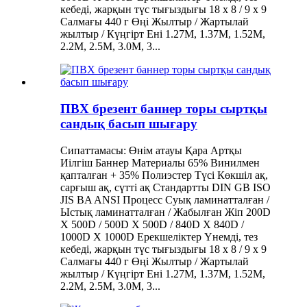
кебеді, жарқын түс тығыздығы 18 x 8 / 9 x 9
Салмағы 440 г Өңі Жылтыр / Жартылай
жылтыр / Күңгірт Ені 1.27M, 1.37M, 1.52M,
2.2M, 2.5M, 3.0M, 3...
ПВХ брезент баннер торы сыртқы
сандық басып шығару
Сипаттамасы: Өнім атауы Қара Артқы
Иілгіш Баннер Материалы 65% Винилмен
қапталған + 35% Полиэстер Түсі Көкшіл ақ,
сарғыш ақ, сүтті ақ Стандартты DIN GB ISO
JIS BA ANSI Процесс Суық ламинатталған /
Ыстық ламинатталған / Жабылған Жіп 200D
X 500D / 500D X 500D / 840D X 840D /
1000D X 1000D Ерекшеліктер Үнемді, тез
кебеді, жарқын түс тығыздығы 18 x 8 / 9 x 9
Салмағы 440 г Өңі Жылтыр / Жартылай
жылтыр / Күңгірт Ені 1.27M, 1.37M, 1.52M,
2.2M, 2.5M, 3.0M, 3...