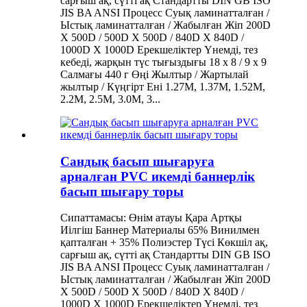
сарғыш ақ, сүтті ақ Стандартты DIN GB ISO
JIS BA ANSI Процесс Суық ламинатталған /
Ыстық ламинатталған / Жабылған Жіп 200D
X 500D / 500D X 500D / 840D X 840D /
1000D X 1000D Ерекшеліктер Үнемді, тез
кебеді, жарқын түс тығыздығы 18 x 8 / 9 x 9
Салмағы 440 г Өңі Жылтыр / Жартылай
жылтыр / Күңгірт Ені 1.27M, 1.37M, 1.52M,
2.2M, 2.5M, 3.0M, 3...
Сандық басып шығаруға
арналған PVC икемді баннерлік
басып шығару торы
Сипаттамасы: Өнім атауы Қара Артқы
Иілгіш Баннер Материалы 65% Винилмен
қапталған + 35% Полиэстер Түсі Көкшіл ақ,
сарғыш ақ, сүтті ақ Стандартты DIN GB ISO
JIS BA ANSI Процесс Суық ламинатталған /
Ыстық ламинатталған / Жабылған Жіп 200D
X 500D / 500D X 500D / 840D X 840D /
1000D X 1000D Ерекшеліктер Үнемді, тез