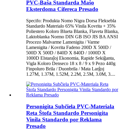
PVC-Baŝa Standarda Maŝo
Eksterdoma Cifereca Presado
Specifo: Produkta Nomo Nigra Dorsa Fleksebla
Standardo Materialo 65% Vinila Kovrita + 35%
Poliestero Koloro Blueta Blanka, Flaveta Blanka,
Laktoblanka Normo DIN GB ISO JIS BA ANSI
Procezo Malvarme Lamenigita / Varme
Lamenigita / Kovrita Fadeno 200D X 500D /
500D X 500D / 840D X 840D / 1000D X
1000D Elstaraĵoj Ekonomia, Rapide Sekiĝanta,
Vigla Koloro Denseco 18 x 8 / 9 x 9 Pezo 440g
Finpoluro Brila / Duonbrila / Mata Larĝoj
1.27M, 1.37M, 1.52M, 2.2M, 2.5M, 3.0M, 3....
Personigita Subĉiela PVC-Materiala
Reta Ŝtofa Standardo Personigita
Vinila Standardo por Reklama
Presado