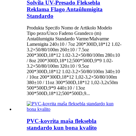
Solvila UV-Presado Fleksebla
Reklama Flago Antaŭlumigita
Standardo
Produkta Specifo Nomo de Artikolo Modelo
Tipo pezo/Unco Fadeno Grandeco (m)
Antaŭlumigita Standardo Varme/Malvarme
Lamenigita 240±10 / 7oz 200*300D,18*12 1.02-
3.2×50/80/100m 260±10 / 7.5oz
200*300D,18*12 1.02-3.2×50/80/100m 280±10
/ 8oz 200*300D,18*12;500*500D,9*9 1.02-
3.2×50/80/100m 320±10 / 9.5oz
200*300D,18*12 1.02-3.2×50/80/100m 340±10
/ 10oz 200*300D,18*12 1,02-3,2×50/80/100m
380±10 / 11oz 300*500D,18*12 1,02-3,2x50m
500*500D,9*9 440±10 / 13oz
300*500D,18*12;500*500D,9...
PVC-kovrita maŝa fleksebla
standardo kun bona kvalito