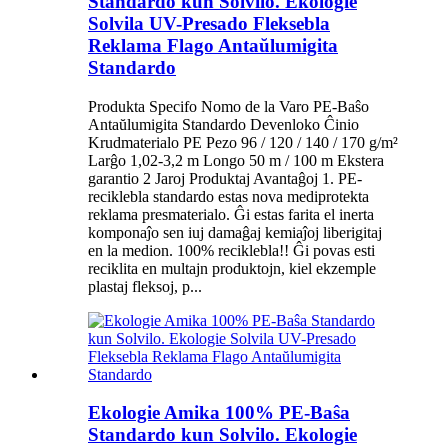
Standardo kun Solvilo. Ekologie
Solvila UV-Presado Fleksebla
Reklama Flago Antaŭlumigita
Standardo
Produkta Specifo Nomo de la Varo PE-Baŝo
Antaŭlumigita Standardo Devenloko Ĉinio
Krudmaterialo PE Pezo 96 / 120 / 140 / 170 g/m²
Larĝo 1,02-3,2 m Longo 50 m / 100 m Ekstera
garantio 2 Jaroj Produktaj Avantaĝoj 1. PE-
reciklebla standardo estas nova mediprotekta
reklama presmaterialo. Ĝi estas farita el inerta
komponaĵo sen iuj damaĝaj kemiaĵoj liberigitaj
en la medion. 100% reciklebla!! Ĝi povas esti
reciklita en multajn produktojn, kiel ekzemple
plastaj fleksoj, p...
Ekologie Amika 100% PE-Baŝa
Standardo kun Solvilo. Ekologie