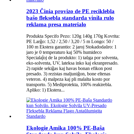
2023 Ĉinia provizo de PE reciklebla
baŝo fleksebla standarda vinila rulo
reklama presa materialo
Produkta Specifo Pezo: 120g 140g 170g Kovrita:
PE Larĝo: 1,52 / 2,50 / 3,20 / 5 m Longo: 50 /
100 m Ekstera garantio: 2 jaroj Stokadodaŭro: 1
jaro je 0 temperaturo kaj 50% humideco
Specialaĵoj de la produkto: 1) taŭga por solventa,
eko-solventa, UV, lateksa inko kaj ekranpresado.
2) rapide sekiĝas kaj havas bonan efikon post
presado. 3) rezistas maljuniĝon, bone eltenas
veteron. 4) malpeza kaj pli malalta kosto por
transporto. 5) Mediprotekta, 100% reakirebla.
Apliko: 1) Ekstera...
Ekologie Amika 100% PE-Baŝa