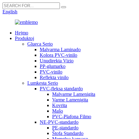
English
Hejmo
Produktoj
Glueca Serio
Malvarma Laminado
Kolora PVC-vinilo
Unudirekta Vizio
PP-glumarko
PVC-vinilo
Reflekta vinilo
Lumkesta Serio
PVC-fleksa standardo
Malvarme Lamenigita
Varme Lamenigita
Kovrita
Maŝo
PVC-Plafona Filmo
NE-PVC-standardo
PE-standardo
Ŝtofa Standardo
Memglua kanvaso