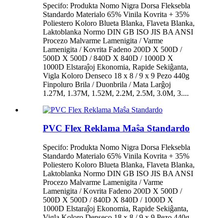
Specifo: Produkta Nomo Nigra Dorsa Fleksebla
Standardo Materialo 65% Vinila Kovrita + 35%
Poliestero Koloro Blueta Blanka, Flaveta Blanka,
Laktoblanka Normo DIN GB ISO JIS BA ANSI
Procezo Malvarme Lamenigita / Varme
Lamenigita / Kovrita Fadeno 200D X 500D /
500D X 500D / 840D X 840D / 1000D X
1000D Elstaraĵoj Ekonomia, Rapide Sekiĝanta,
Vigla Koloro Denseco 18 x 8 / 9 x 9 Pezo 440g
Finpoluro Brila / Duonbrila / Mata Larĝoj
1.27M, 1.37M, 1.52M, 2.2M, 2.5M, 3.0M, 3....
PVC Flex Reklama Maŝa Standardo
Specifo: Produkta Nomo Nigra Dorsa Fleksebla
Standardo Materialo 65% Vinila Kovrita + 35%
Poliestero Koloro Blueta Blanka, Flaveta Blanka,
Laktoblanka Normo DIN GB ISO JIS BA ANSI
Procezo Malvarme Lamenigita / Varme
Lamenigita / Kovrita Fadeno 200D X 500D /
500D X 500D / 840D X 840D / 1000D X
1000D Elstaraĵoj Ekonomia, Rapide Sekiĝanta,
Vigla Koloro Denseco 18 x 8 / 9 x 9 Pezo 440g