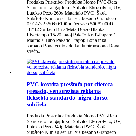
Produkta Priskribo: Produkta Nomo PVC-Reta
Standardo Taŭgaj Inkoj Solvilo, Eko-solvilo, UV,
Latekso Pezo 260g Materialo PVC+Ŝtofa
Subŝtofo Kun aŭ sen laŭ via bezono Grandeco
0.914-3.2×50/80/100m Denseco 500*1000D
18*12 Surfaco Brila/Mata Dorso Blanka
Livertempo 15-20 tagoj Pakaĵo Kraft-Papero /
Malmola Tubo Pakado Trajtoj: Bona inka
sorbado Bona ventolado kaj lumtransdono Bona
streĉo...
PVC-kovrita presŝtofo por cifereca
presado, ventorezista reklama
fleksebla standardo, nigra dorso,
subĉiela
Produkta Priskribo: Produkta Nomo PVC-Reta
Standardo Taŭgaj Inkoj Solvilo, Eko-solvilo, UV,
Latekso Pezo 340g Materialo PVC+Ŝtofa
Subŝtofo Kun aŭ sen laŭ via bezono Grandeco