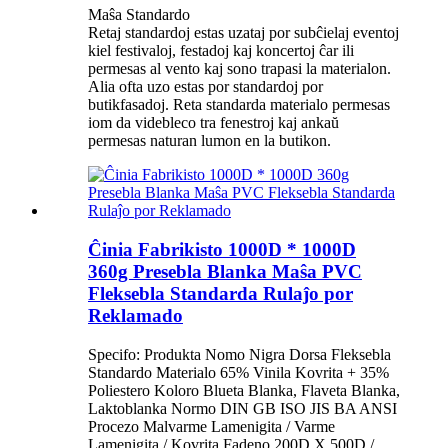
Maŝa Standardo
Retaj standardoj estas uzataj por subĉielaj eventoj
kiel festivaloj, festadoj kaj koncertoj ĉar ili
permesas al vento kaj sono trapasi la materialon.
Alia ofta uzo estas por standardoj por
butikfasadoj. Reta standarda materialo permesas
iom da videbleco tra fenestroj kaj ankaŭ
permesas naturan lumon en la butikon.
Ĉinia Fabrikisto 1000D * 1000D
360g Presebla Blanka Maŝa PVC
Fleksebla Standarda Rulaĵo por
Reklamado
Specifo: Produkta Nomo Nigra Dorsa Fleksebla
Standardo Materialo 65% Vinila Kovrita + 35%
Poliestero Koloro Blueta Blanka, Flaveta Blanka,
Laktoblanka Normo DIN GB ISO JIS BA ANSI
Procezo Malvarme Lamenigita / Varme
Lamenigita / Kovrita Fadeno 200D X 500D /