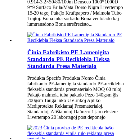
0.914-3.2×50/80/100m Denseco 1000*1000D
9*9 Surfaco Brila/Mata Dorso Nigra Livertempo
15-20 tagoj Pakaĵo Kraftpapero / Malmola Tubo
Trajtoj: Bona inka sorbado Bona ventolado kaj
lumtransdono Bona streĉrezisto...
Ĉinia Fabrikisto PE Lamenigita
Standardo PE Reciklebla Fleksa
Standarda Presa Materialo
Produkta Specifo Produkta Nomo Ĉinia
fabrikanto PE-lamenigita standardo PE-reciklebla
fleksebla standarda presmaterialo MOQ 60 ruloj
Pakaĵo malmola tuba pakado Pezo 140gsm ĝis
200gsm Taŭga inko UV-inkoj Apliko
Mediprotekta Reklamaj Presmaterialoj,
Standardoj, Afiŝtabuloj Daŭreco 1 jaro ekstere
Livertempo 20 labortagoj post deponejo