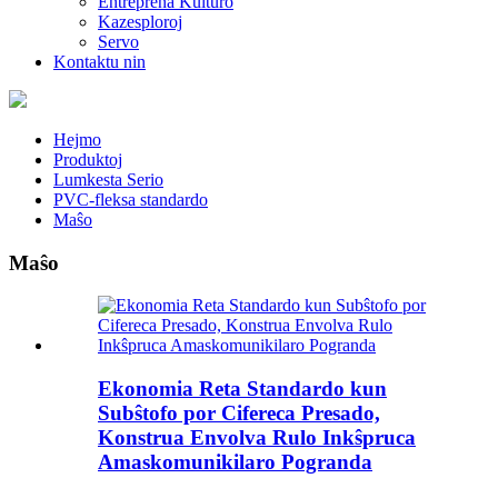
Entreprena Kulturo
Kazesploroj
Servo
Kontaktu nin
Hejmo
Produktoj
Lumkesta Serio
PVC-fleksa standardo
Maŝo
Maŝo
Ekonomia Reta Standardo kun
Subŝtofo por Cifereca Presado,
Konstrua Envolva Rulo Inkŝpruca
Amaskomunikilaro Pogranda