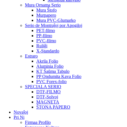
Mura Ornama Serio
Mura Ŝtofo
Murpapero
Mura PVC-Glumarko
Serio de Montraĵoj por Apogiloj
PET-filmo
PP-filmo
PVC-filmo
Ruliĝi
X-Standardo
Estraro
Akrila Folio
Aluminia Folio
KT Ŝaŭma Tabulo
PP Ondumita Kava Folio
PVC Forex-folio
SPECIALA SERIO
DTF-FILMO
DTF-Solvoj
MAGNETA
ŜTONA PAPERO
Novaĵoj
Pri Ni
Firmaa Profilo