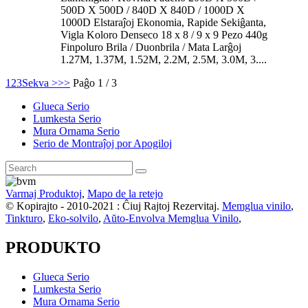
500D X 500D / 840D X 840D / 1000D X
1000D Elstaraĵoj Ekonomia, Rapide Sekiĝanta,
Vigla Koloro Denseco 18 x 8 / 9 x 9 Pezo 440g
Finpoluro Brila / Duonbrila / Mata Larĝoj
1.27M, 1.37M, 1.52M, 2.2M, 2.5M, 3.0M, 3....
1
2
3
Sekva >
>>
Paĝo 1 / 3
Glueca Serio
Lumkesta Serio
Mura Ornama Serio
Serio de Montraĵoj por Apogiloj
Varmaj Produktoj
,
Mapo de la retejo
© Kopirajto - 2010-2021 : Ĉiuj Rajtoj Rezervitaj.
Memglua vinilo
,
Tinkturo
,
Eko-solvilo
,
Aŭto-Envolva Memglua Vinilo
,
PRODUKTO
Glueca Serio
Lumkesta Serio
Mura Ornama Serio