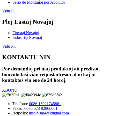
Serio de Montraĵoj por Apogiloj
Vidu Pli +
Plej Lastaj Novaĵoj
Firmaaj Novaĵoj
Industriaj Novaĵoj
Vidu Pli +
KONTAKTU NIN
Por demandoj pri niaj produktoj aŭ prezlisto,
bonvolu lasi vian retpoŝtadreson al ni kaj ni
kontaktos vin ene de 24 horoj.
ABONU
Telefono:
0086 15921745861
Fakso:
0086 573 82866661
Retpoŝto:
info@shaweidigital.com