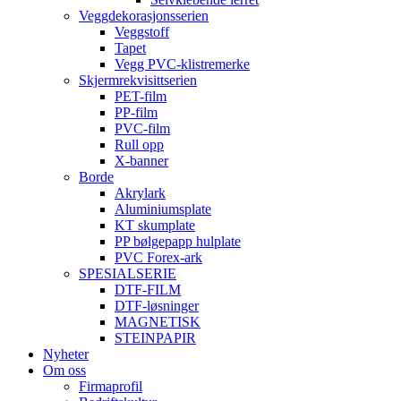
Veggdekorasjonsserien
Veggstoff
Tapet
Vegg PVC-klistremerke
Skjermrekvisittserien
PET-film
PP-film
PVC-film
Rull opp
X-banner
Borde
Akrylark
Aluminiumsplate
KT skumplate
PP bølgepapp hulplate
PVC Forex-ark
SPESIALSERIE
DTF-FILM
DTF-løsninger
MAGNETISK
STEINPAPIR
Nyheter
Om oss
Firmaprofil