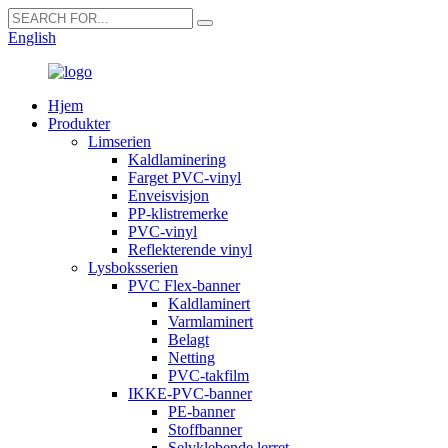
English
Hjem
Produkter
Limserien
Kaldlaminering
Farget PVC-vinyl
Enveisvisjon
PP-klistremerke
PVC-vinyl
Reflekterende vinyl
Lysboksserien
PVC Flex-banner
Kaldlaminert
Varmlaminert
Belagt
Netting
PVC-takfilm
IKKE-PVC-banner
PE-banner
Stoffbanner
Selvklebende lerret