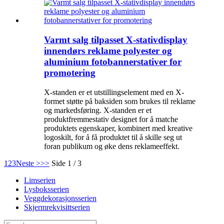
Varmt salg tilpasset X-stativdisplay
innendørs reklame polyester og
aluminium fotobannerstativer for
promotering
X-standen er et utstillingselement med en X-
formet støtte på baksiden som brukes til reklame
og markedsføring. X-standen er et
produktfremmestativ designet for å matche
produktets egenskaper, kombinert med kreative
logoskilt, for å få produktet til å skille seg ut
foran publikum og øke dens reklameeffekt.
1
2
3
Neste >
>>
Side 1 / 3
Limserien
Lysboksserien
Veggdekorasjonsserien
Skjermrekvisittserien