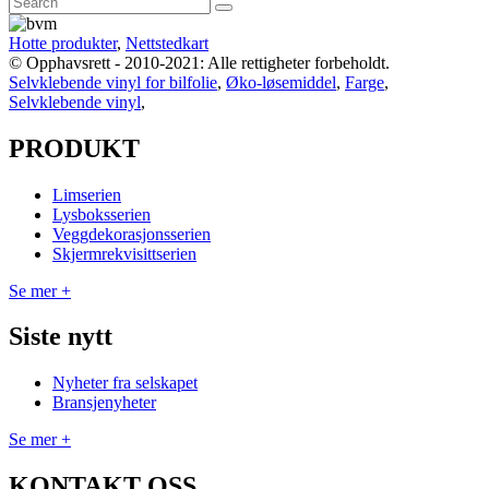
Hotte produkter
,
Nettstedkart
© Opphavsrett - 2010-2021: Alle rettigheter forbeholdt.
Selvklebende vinyl for bilfolie
,
Øko-løsemiddel
,
Farge
,
Selvklebende vinyl
,
PRODUKT
Limserien
Lysboksserien
Veggdekorasjonsserien
Skjermrekvisittserien
Se mer +
Siste nytt
Nyheter fra selskapet
Bransjenyheter
Se mer +
KONTAKT OSS