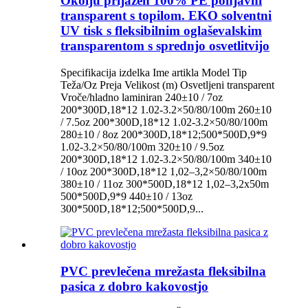
Okolju prijazen 100% PE ponjavni
transparent s topilom. EKO solventni
UV tisk s fleksibilnim oglaševalskim
transparentom s sprednjo osvetlitvijo
Specifikacija izdelka Ime artikla Model Tip
Teža/Oz Preja Velikost (m) Osvetljeni transparent
Vroče/hladno laminiran 240±10 / 7oz
200*300D,18*12 1.02-3.2×50/80/100m 260±10
/ 7.5oz 200*300D,18*12 1.02-3.2×50/80/100m
280±10 / 8oz 200*300D,18*12;500*500D,9*9
1.02-3.2×50/80/100m 320±10 / 9.5oz
200*300D,18*12 1.02-3.2×50/80/100m 340±10
/ 10oz 200*300D,18*12 1,02–3,2×50/80/100m
380±10 / 11oz 300*500D,18*12 1,02–3,2x50m
500*500D,9*9 440±10 / 13oz
300*500D,18*12;500*500D,9...
PVC prevlečena mrežasta fleksibilna
pasica z dobro kakovostjo