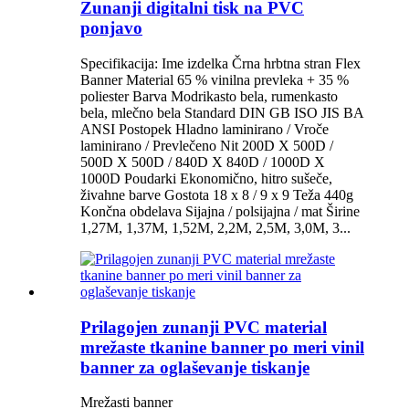
Zunanji digitalni tisk na PVC
ponjavo
Specifikacija: Ime izdelka Črna hrbtna stran Flex
Banner Material 65 % vinilna prevleka + 35 %
poliester Barva Modrikasto bela, rumenkasto
bela, mlečno bela Standard DIN GB ISO JIS BA
ANSI Postopek Hladno laminirano / Vroče
laminirano / Prevlečeno Nit 200D X 500D /
500D X 500D / 840D X 840D / 1000D X
1000D Poudarki Ekonomično, hitro sušeče,
živahne barve Gostota 18 x 8 / 9 x 9 Teža 440g
Končna obdelava Sijajna / polsijajna / mat Širine
1,27M, 1,37M, 1,52M, 2,2M, 2,5M, 3,0M, 3...
Prilagojen zunanji PVC material
mrežaste tkanine banner po meri vinil
banner za oglaševanje tiskanje
Mrežasti banner