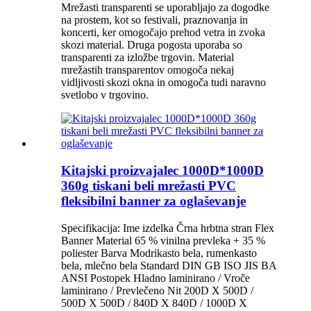
Mrežasti transparenti se uporabljajo za dogodke
na prostem, kot so festivali, praznovanja in
koncerti, ker omogočajo prehod vetra in zvoka
skozi material. Druga pogosta uporaba so
transparenti za izložbe trgovin. Material
mrežastih transparentov omogoča nekaj
vidljivosti skozi okna in omogoča tudi naravno
svetlobo v trgovino.
Kitajski proizvajalec 1000D*1000D
360g tiskani beli mrežasti PVC
fleksibilni banner za oglaševanje
Specifikacija: Ime izdelka Črna hrbtna stran Flex
Banner Material 65 % vinilna prevleka + 35 %
poliester Barva Modrikasto bela, rumenkasto
bela, mlečno bela Standard DIN GB ISO JIS BA
ANSI Postopek Hladno laminirano / Vroče
laminirano / Prevlečeno Nit 200D X 500D /
500D X 500D / 840D X 840D / 1000D X