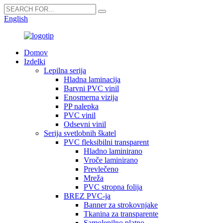
English
Domov
Izdelki
Lepilna serija
Hladna laminacija
Barvni PVC vinil
Enosmerna vizija
PP nalepka
PVC vinil
Odsevni vinil
Serija svetlobnih škatel
PVC fleksibilni transparent
Hladno laminirano
Vroče laminirano
Prevlečeno
Mreža
PVC stropna folija
BREZ PVC-ja
Banner za strokovnjake
Tkanina za transparente
Samolepilno platno