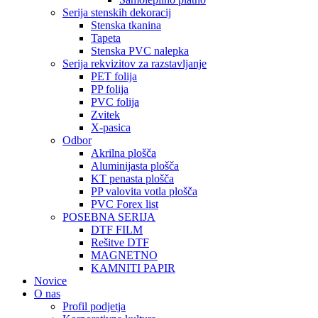
Serija stenskih dekoracij
Stenska tkanina
Tapeta
Stenska PVC nalepka
Serija rekvizitov za razstavljanje
PET folija
PP folija
PVC folija
Zvitek
X-pasica
Odbor
Akrilna plošča
Aluminijasta plošča
KT penasta plošča
PP valovita votla plošča
PVC Forex list
POSEBNA SERIJA
DTF FILM
Rešitve DTF
MAGNETNO
KAMNITI PAPIR
Novice
O nas
Profil podjetja