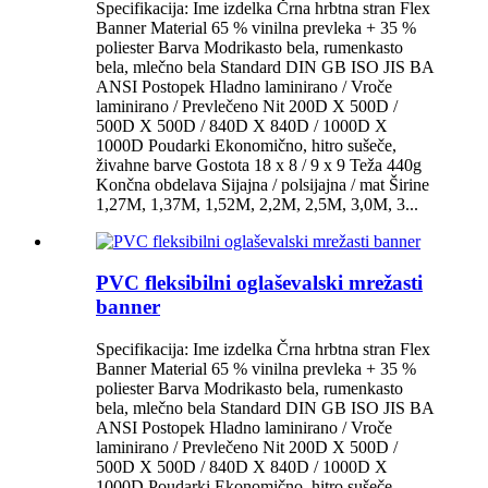
Specifikacija: Ime izdelka Črna hrbtna stran Flex
Banner Material 65 % vinilna prevleka + 35 %
poliester Barva Modrikasto bela, rumenkasto
bela, mlečno bela Standard DIN GB ISO JIS BA
ANSI Postopek Hladno laminirano / Vroče
laminirano / Prevlečeno Nit 200D X 500D /
500D X 500D / 840D X 840D / 1000D X
1000D Poudarki Ekonomično, hitro sušeče,
živahne barve Gostota 18 x 8 / 9 x 9 Teža 440g
Končna obdelava Sijajna / polsijajna / mat Širine
1,27M, 1,37M, 1,52M, 2,2M, 2,5M, 3,0M, 3...
PVC fleksibilni oglaševalski mrežasti
banner
Specifikacija: Ime izdelka Črna hrbtna stran Flex
Banner Material 65 % vinilna prevleka + 35 %
poliester Barva Modrikasto bela, rumenkasto
bela, mlečno bela Standard DIN GB ISO JIS BA
ANSI Postopek Hladno laminirano / Vroče
laminirano / Prevlečeno Nit 200D X 500D /
500D X 500D / 840D X 840D / 1000D X
1000D Poudarki Ekonomično, hitro sušeče,