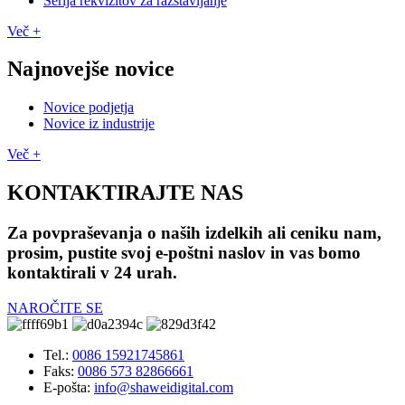
Serija rekvizitov za razstavljanje
Več +
Najnovejše novice
Novice podjetja
Novice iz industrije
Več +
KONTAKTIRAJTE NAS
Za povpraševanja o naših izdelkih ali ceniku nam,
prosim, pustite svoj e-poštni naslov in vas bomo
kontaktirali v 24 urah.
NAROČITE SE
Tel.:
0086 15921745861
Faks:
0086 573 82866661
E-pošta:
info@shaweidigital.com