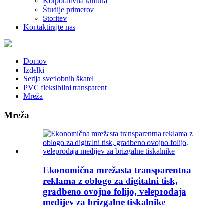
Korporativna kultura
Študije primerov
Storitev
Kontaktirajte nas
Domov
Izdelki
Serija svetlobnih škatel
PVC fleksibilni transparent
Mreža
Mreža
Ekonomična mrežasta transparentna
reklama z oblogo za digitalni tisk,
gradbeno ovojno folijo, veleprodaja
medijev za brizgalne tiskalnike