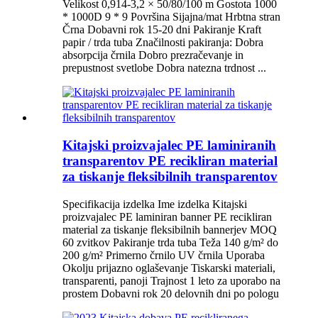
Velikost 0,914-3,2 × 50/80/100 m Gostota 1000
* 1000D 9 * 9 Površina Sijajna/mat Hrbtna stran
Črna Dobavni rok 15-20 dni Pakiranje Kraft
papir / trda tuba Značilnosti pakiranja: Dobra
absorpcija črnila Dobro prezračevanje in
prepustnost svetlobe Dobra natezna trdnost ...
Kitajski proizvajalec PE laminiranih
transparentov PE recikliran material
za tiskanje fleksibilnih transparentov
Specifikacija izdelka Ime izdelka Kitajski
proizvajalec PE laminiran banner PE recikliran
material za tiskanje fleksibilnih bannerjev MOQ
60 zvitkov Pakiranje trda tuba Teža 140 g/m² do
200 g/m² Primerno črnilo UV črnila Uporaba
Okolju prijazno oglaševanje Tiskarski materiali,
transparenti, panoji Trajnost 1 leto za uporabo na
prostem Dobavni rok 20 delovnih dni po pologu