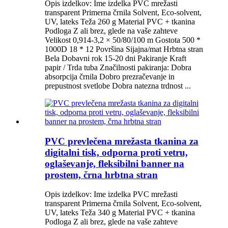
Opis izdelkov: Ime izdelka PVC mrežasti
transparent Primerna črnila Solvent, Eco-solvent,
UV, lateks Teža 260 g Material PVC + tkanina
Podloga Z ali brez, glede na vaše zahteve
Velikost 0,914-3,2 × 50/80/100 m Gostota 500 *
1000D 18 * 12 Površina Sijajna/mat Hrbtna stran
Bela Dobavni rok 15-20 dni Pakiranje Kraft
papir / Trda tuba Značilnosti pakiranja: Dobra
absorpcija črnila Dobro prezračevanje in
prepustnost svetlobe Dobra natezna trdnost ...
PVC prevlečena mrežasta tkanina za
digitalni tisk, odporna proti vetru,
oglaševanje, fleksibilni banner na
prostem, črna hrbtna stran
Opis izdelkov: Ime izdelka PVC mrežasti
transparent Primerna črnila Solvent, Eco-solvent,
UV, lateks Teža 340 g Material PVC + tkanina
Podloga Z ali brez, glede na vaše zahteve