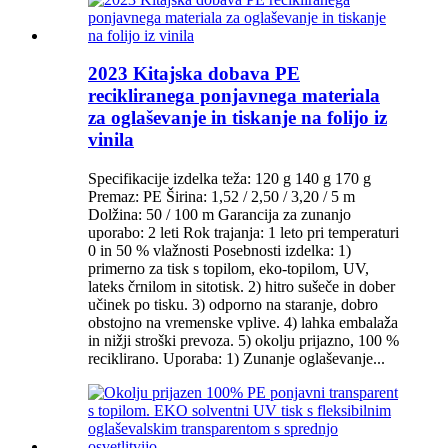
2023 Kitajska dobava PE
recikliranega ponjavnega materiala
za oglaševanje in tiskanje na folijo iz
vinila
Specifikacije izdelka teža: 120 g 140 g 170 g
Premaz: PE Širina: 1,52 / 2,50 / 3,20 / 5 m
Dolžina: 50 / 100 m Garancija za zunanjo
uporabo: 2 leti Rok trajanja: 1 leto pri temperaturi
0 in 50 % vlažnosti Posebnosti izdelka: 1)
primerno za tisk s topilom, eko-topilom, UV,
lateks črnilom in sitotisk. 2) hitro sušeče in dober
učinek po tisku. 3) odporno na staranje, dobro
obstojno na vremenske vplive. 4) lahka embalaža
in nižji stroški prevoza. 5) okolju prijazno, 100 %
reciklirano. Uporaba: 1) Zunanje oglaševanje...