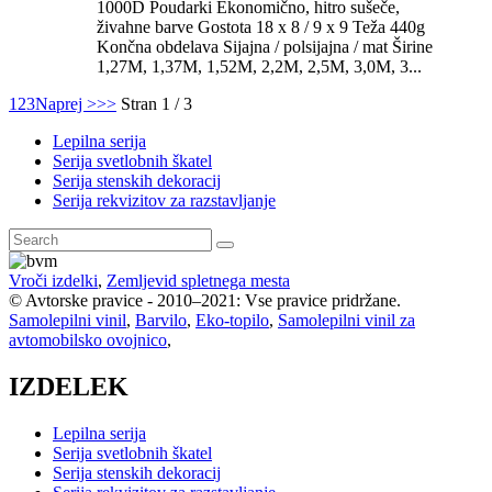
1000D Poudarki Ekonomično, hitro sušeče,
živahne barve Gostota 18 x 8 / 9 x 9 Teža 440g
Končna obdelava Sijajna / polsijajna / mat Širine
1,27M, 1,37M, 1,52M, 2,2M, 2,5M, 3,0M, 3...
1
2
3
Naprej >
>>
Stran 1 / 3
Lepilna serija
Serija svetlobnih škatel
Serija stenskih dekoracij
Serija rekvizitov za razstavljanje
Vroči izdelki
,
Zemljevid spletnega mesta
© Avtorske pravice - 2010–2021: Vse pravice pridržane.
Samolepilni vinil
,
Barvilo
,
Eko-topilo
,
Samolepilni vinil za
avtomobilsko ovojnico
,
IZDELEK
Lepilna serija
Serija svetlobnih škatel
Serija stenskih dekoracij