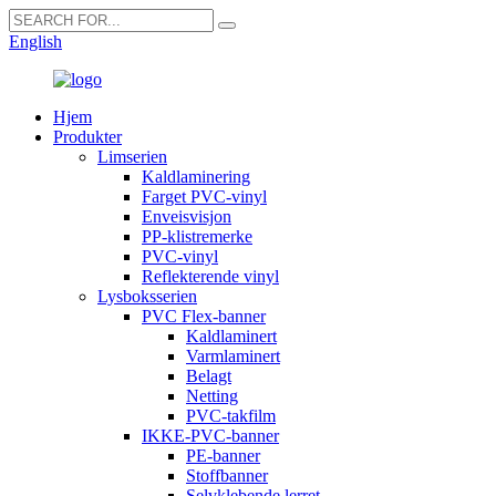
English
Hjem
Produkter
Limserien
Kaldlaminering
Farget PVC-vinyl
Enveisvisjon
PP-klistremerke
PVC-vinyl
Reflekterende vinyl
Lysboksserien
PVC Flex-banner
Kaldlaminert
Varmlaminert
Belagt
Netting
PVC-takfilm
IKKE-PVC-banner
PE-banner
Stoffbanner
Selvklebende lerret