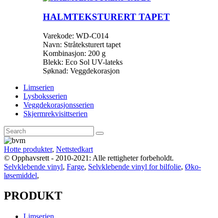
HALMTEKSTURERT TAPET
Varekode: WD-C014
Navn: Stråteksturert tapet
Kombinasjon: 200 g
Blekk: Eco Sol UV-lateks
Søknad: Veggdekorasjon
Limserien
Lysboksserien
Veggdekorasjonsserien
Skjermrekvisittserien
Hotte produkter
,
Nettstedkart
© Opphavsrett - 2010-2021: Alle rettigheter forbeholdt.
Selvklebende vinyl
,
Farge
,
Selvklebende vinyl for bilfolie
,
Øko-
løsemiddel
,
PRODUKT
Limserien