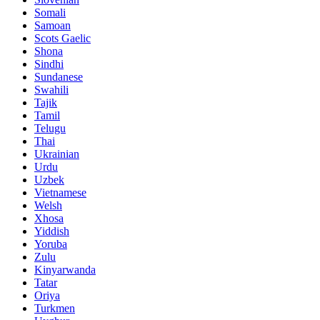
Somali
Samoan
Scots Gaelic
Shona
Sindhi
Sundanese
Swahili
Tajik
Tamil
Telugu
Thai
Ukrainian
Urdu
Uzbek
Vietnamese
Welsh
Xhosa
Yiddish
Yoruba
Zulu
Kinyarwanda
Tatar
Oriya
Turkmen