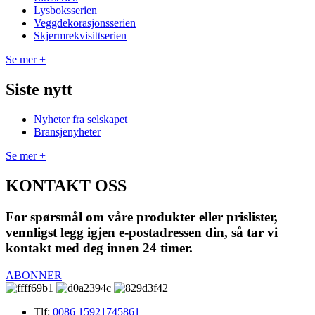
Lysboksserien
Veggdekorasjonsserien
Skjermrekvisittserien
Se mer +
Siste nytt
Nyheter fra selskapet
Bransjenyheter
Se mer +
KONTAKT OSS
For spørsmål om våre produkter eller prislister,
vennligst legg igjen e-postadressen din, så tar vi
kontakt med deg innen 24 timer.
ABONNER
Tlf:
0086 15921745861