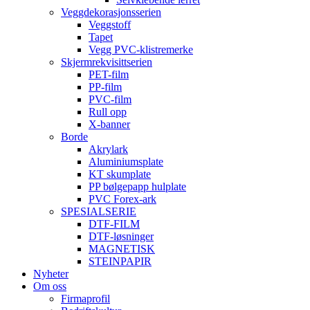
Veggdekorasjonsserien
Veggstoff
Tapet
Vegg PVC-klistremerke
Skjermrekvisittserien
PET-film
PP-film
PVC-film
Rull opp
X-banner
Borde
Akrylark
Aluminiumsplate
KT skumplate
PP bølgepapp hulplate
PVC Forex-ark
SPESIALSERIE
DTF-FILM
DTF-løsninger
MAGNETISK
STEINPAPIR
Nyheter
Om oss
Firmaprofil