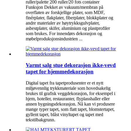
ruller/palette 200 ruller/20 fots container
Funksjon Dekket av vakuum/membran på
overflaten av forskjellige plater, som MDF,
finérplater, flakplater, fiberplater, blokkplater og
andre materialer av høytrykksgulvplater,
asbestplater, skifer, aluminium og plastprofiler
som brukes. For innendørs dekorasjon og
møbelproduksjonsindustrien ...
Varmt salg stue dekorasjon ikke-vevd
tapet for hjemmedekorasjon
Digital tapet fra tapetprodusenter er et nytt
miljøvennlig trykkmateriale som hovedsakelig
brukes til grafisk veggdekorasjon, for eksempel i
hjem, hoteller, restauranter, flyplasshaller eller
annen bygningsdekorasjon. Nå kan vi produsere
mange typer tapet, som flatt tapet, blomstertapet,
gyllent tapet, blåst vinyltapet og tapet med
tekstilbakgrunn.