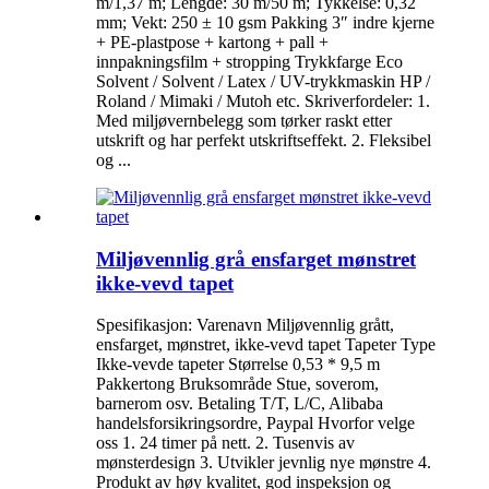
m/1,37 m; Lengde: 30 m/50 m; Tykkelse: 0,32
mm; Vekt: 250 ± 10 gsm Pakking 3″ indre kjerne
+ PE-plastpose + kartong + pall +
innpakningsfilm + stropping Trykkfarge Eco
Solvent / Solvent / Latex / UV-trykkmaskin HP /
Roland / Mimaki / Mutoh etc. Skriverfordeler: 1.
Med miljøvernbelegg som tørker raskt etter
utskrift og har perfekt utskriftseffekt. 2. Fleksibel
og ...
Miljøvennlig grå ensfarget mønstret
ikke-vevd tapet
Spesifikasjon: Varenavn Miljøvennlig grått,
ensfarget, mønstret, ikke-vevd tapet Tapeter Type
Ikke-vevde tapeter Størrelse 0,53 * 9,5 m
Pakkertong Bruksområde Stue, soverom,
barnerom osv. Betaling T/T, L/C, Alibaba
handelsforsikringsordre, Paypal Hvorfor velge
oss 1. 24 timer på nett. 2. Tusenvis av
mønsterdesign 3. Utvikler jevnlig nye mønstre 4.
Produkt av høy kvalitet, god inspeksjon og