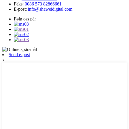
Faks:
0086 573 82866661
E-post:
info@shaweidigital.com
Følg oss på:
Send e-post
x