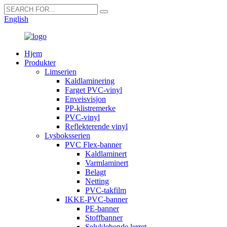
English
Hjem
Produkter
Limserien
Kaldlaminering
Farget PVC-vinyl
Enveisvisjon
PP-klistremerke
PVC-vinyl
Reflekterende vinyl
Lysboksserien
PVC Flex-banner
Kaldlaminert
Varmlaminert
Belagt
Netting
PVC-takfilm
IKKE-PVC-banner
PE-banner
Stoffbanner
Selvklebende lerret