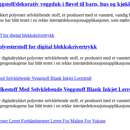
gstoff/dekorativ veggduk i fløyel til barn, hus og kjøk
rykket polyester selvklebende stoff, er produsert med et vanntett, vandi
har blitt testet i en rekke interiørdekorasjonsapplikasjoner, som møbel
lyesterstoff for digital blekkskrivertrykk
digitaltrykket polyester selvklebende stoff, er produsert med et vannte
eegenskapene har blitt testet i en rekke interiørdekorasjonsapplikasjon
lkestoff Med Selvklebende Veggstoff Blank Inkjet Lerre
digitaltrykket polyester selvklebende stoff, er produsert med et vannte
eegenskapene har blitt testet i en rekke interiørdekorasjonsapplikasjon