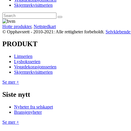
Skjermrekvisittserien
Hotte produkter
,
Nettstedkart
© Opphavsrett - 2010-2021: Alle rettigheter forbeholdt.
Selvklebende v
PRODUKT
Limserien
Lysboksserien
Veggdekorasjonsserien
Skjermrekvisittserien
Se mer +
Siste nytt
Nyheter fra selskapet
Bransjenyheter
Se mer +