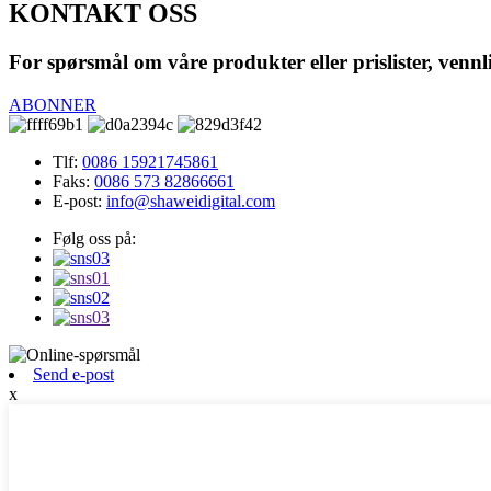
KONTAKT OSS
For spørsmål om våre produkter eller prislister, vennl
ABONNER
Tlf:
0086 15921745861
Faks:
0086 573 82866661
E-post:
info@shaweidigital.com
Følg oss på:
Send e-post
x