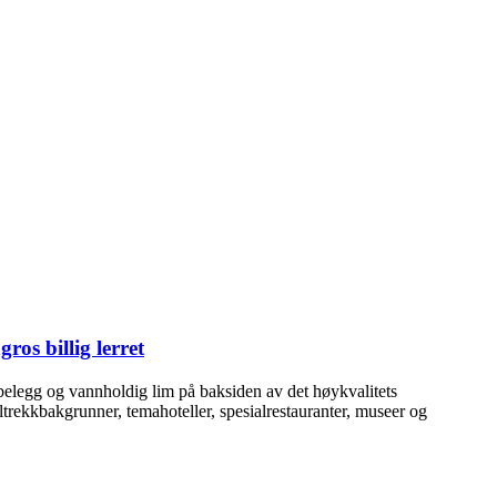
gros billig lerret
g belegg og vannholdig lim på baksiden av det høykvalitets
trekkbakgrunner, temahoteller, spesialrestauranter, museer og