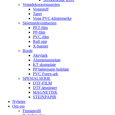
Veggdekorasjonsserien
Veggstoff
Tapet
Vegg PVC-klistremerke
Skjermrekvisittserien
PET-film
PP-film
PVC-film
Rull opp
X-banner
Borde
Akrylark
Aluminiumsplate
KT skumplate
PP bølgepapp hulplate
PVC Forex-ark
SPESIALSERIE
DTF-FILM
DTF-løsninger
MAGNETISK
STEINPAPIR
Nyheter
Om oss
Firmaprofil