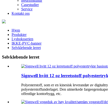
Bedriftskultur
Casestudier
Service
Kontakt oss
Hjem
Produkter
Lysboksserien
IKKE-PVC-banner
Selvklebende lerret
Selvklebende lerret
Signwell hvitt 12 oz lerretsstoff polyestertryk
Polyesterstoff, som er en kinesisk leverandør av digitalt
polyesterstoffunderlaget. Den utmerkede fargeegenskapene 
offentlige kontorbygg, etc.