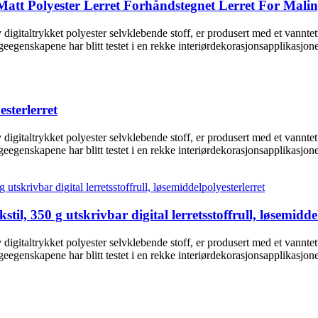
 Matt Polyester Lerret Forhåndstegnet Lerret For Mali
digitaltrykket polyester selvklebende stoff, er produsert med et vannte
eegenskapene har blitt testet i en rekke interiørdekorasjonsapplikasjon
esterlerret
digitaltrykket polyester selvklebende stoff, er produsert med et vannte
eegenskapene har blitt testet i en rekke interiørdekorasjonsapplikasjon
kstil, 350 g utskrivbar digital lerretsstoffrull, løsemidde
digitaltrykket polyester selvklebende stoff, er produsert med et vannte
eegenskapene har blitt testet i en rekke interiørdekorasjonsapplikasjon