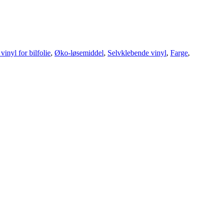
inyl for bilfolie
,
Øko-løsemiddel
,
Selvklebende vinyl
,
Farge
,