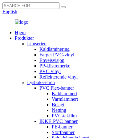
English
Hjem
Produkter
Limserien
Kaldlaminering
Farget PVC-vinyl
Enveisvisjon
PP-klistremerke
PVC-vinyl
Reflekterende vinyl
Lysboksserien
PVC Flex-banner
Kaldlaminert
Varmlaminert
Belagt
Netting
PVC-takfilm
IKKE-PVC-banner
PE-banner
Stoffbanner
Selvklebende lerret