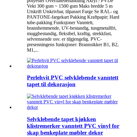
polyester Overflatebehandling Akryl / PVDF
Vekt 300 gsm ~ 1500 gsm Maks bredde 5 m
Utskrift Utskrivbar, tilpasset Farge Se RAL- og
PANTONE-fargekart Pakking Kraftpapir; Hard
tube-pakking Funksjoner Vanntett,
brannhemmende, UV-bestandig, tungmetallfri,
muggbestandig, fleksibel, kraftig, strekkfast,
selvrensende osv. er tilgjengelig. PVC-
presenningens funksjoner: Brannsikker B1, B2,
M1,...
Perlehvit PVC selvklebende vanntett
tapet til dekorasjon
Selvklebende tapet kjøkken
klistremerker vanntett PVC vinyl for
skap benkeplate møbler dekor