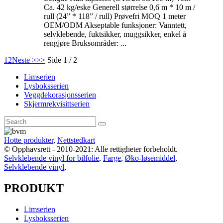
Ca. 42 kg/eske Generell størrelse 0,6 m * 10 m /
rull (24” * 118” / rull) Prøvefri MOQ 1 meter
OEM/ODM Akseptable funksjoner: Vanntett,
selvklebende, fuktsikker, muggsikker, enkel å
rengjøre Bruksområder: ...
1
2
Neste >
>>
Side 1 / 2
Limserien
Lysboksserien
Veggdekorasjonsserien
Skjermrekvisittserien
Hotte produkter
,
Nettstedkart
© Opphavsrett - 2010-2021: Alle rettigheter forbeholdt.
Selvklebende vinyl for bilfolie
,
Farge
,
Øko-løsemiddel
,
Selvklebende vinyl
,
PRODUKT
Limserien
Lysboksserien