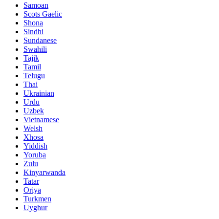
Samoan
Scots Gaelic
Shona
Sindhi
Sundanese
Swahili
Tajik
Tamil
Telugu
Thai
Ukrainian
Urdu
Uzbek
Vietnamese
Welsh
Xhosa
Yiddish
Yoruba
Zulu
Kinyarwanda
Tatar
Oriya
Turkmen
Uyghur