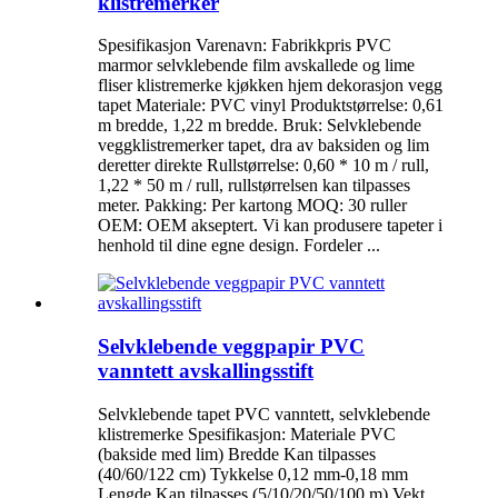
klistremerker
Spesifikasjon Varenavn: Fabrikkpris PVC
marmor selvklebende film avskallede og lime
fliser klistremerke kjøkken hjem dekorasjon vegg
tapet Materiale: PVC vinyl Produktstørrelse: 0,61
m bredde, 1,22 m bredde. Bruk: Selvklebende
veggklistremerker tapet, dra av baksiden og lim
deretter direkte Rullstørrelse: 0,60 * 10 m / rull,
1,22 * 50 m / rull, rullstørrelsen kan tilpasses
meter. Pakking: Per kartong MOQ: 30 ruller
OEM: OEM akseptert. Vi kan produsere tapeter i
henhold til dine egne design. Fordeler ...
Selvklebende veggpapir PVC
vanntett avskallingsstift
Selvklebende tapet PVC vanntett, selvklebende
klistremerke Spesifikasjon: Materiale PVC
(bakside med lim) Bredde Kan tilpasses
(40/60/122 cm) Tykkelse 0,12 mm-0,18 mm
Lengde Kan tilpasses (5/10/20/50/100 m) Vekt