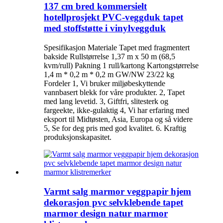
137 cm bred kommersielt
hotellprosjekt PVC-veggduk tapet
med stoffstøtte i vinylveggduk
Spesifikasjon Materiale Tapet med fragmentert
bakside Rullstørrelse 1,37 m x 50 m (68,5
kvm/rull) Pakning 1 rull/kartong Kartongstørrelse
1,4 m * 0,2 m * 0,2 m GW/NW 23/22 kg
Fordeler 1, Vi bruker miljøbeskyttende
vannbasert blekk for våre produkter. 2, Tapet
med lang levetid. 3, Giftfri, slitesterk og
fargeekte, ikke-gulaktig 4, Vi har erfaring med
eksport til Midtøsten, Asia, Europa og så videre
5, Se for deg pris med god kvalitet. 6. Kraftig
produksjonskapasitet.
Varmt salg marmor veggpapir hjem
dekorasjon pvc selvklebende tapet
marmor design natur marmor