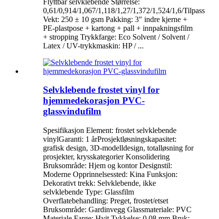
Flyttbar selvklebende Størrelse:
0,61/0,914/1,067/1,118/1,27/1,372/1,524/1,6/Tilpass
Vekt: 250 ± 10 gsm Pakking: 3″ indre kjerne +
PE-plastpose + kartong + pall + innpakningsfilm
+ stropping Trykkfarge: Eco Solvent / Solvent /
Latex / UV-trykkmaskin: HP / ...
Selvklebende frostet vinyl for
hjemmedekorasjon PVC-
glassvindufilm
Spesifikasjon Element: frostet selvklebende
vinylGaranti: 1 årProsjektløsningskapasitet:
grafisk design, 3D-modelldesign, totalløsning for
prosjekter, krysskategorier Konsolidering
Bruksområde: Hjem og kontor Designstil:
Moderne Opprinnelsessted: Kina Funksjon:
Dekorativt trekk: Selvklebende, ikke
selvklebende Type: Glassfilm
Overflatebehandling: Preget, frostet/etset
Bruksområde: Gardinvegg Glassmateriale: PVC
Materiale Farge: Hvit Tykkelse: 0,08 mm Bruk: