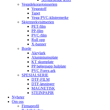
Veggdekorasjonsserien
Veggstoff
Tapet
Vegg PVC-klistremerke
Skjermrekvisittserien
PET-film
PP-film
PVC-film
Rull opp
X-banner
Borde
Akrylark
Aluminiumsplate
KT skumplate
PP bølgepapp hulplate
PVC Forex-ark
SPESIALSERIE
DTF-FILM
DTF-løsninger
MAGNETISK
STEINPAPIR
Nyheter
Om oss
Firmaprofil