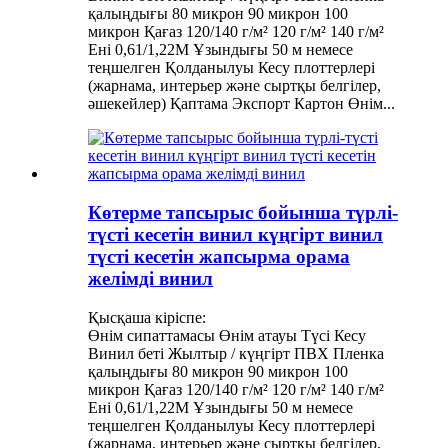
қалыңдығы 80 микрон 90 микрон 100
микрон Қағаз 120/140 г/м² 120 г/м² 140 г/м²
Ені 0,61/1,22М Ұзындығы 50 м немесе
теңшелген Қолданылуы Кесу плоттерлері
(жарнама, интерьер және сыртқы белгілер,
әшекейлер) Қаптама Экспорт Картон Өнім...
Көтерме тапсырыс бойынша түрлі-
түсті кесетін винил күңгірт винил
түсті кесетін жапсырма орама
желімді винил
Қысқаша кіріспе:
Өнім сипаттамасы Өнім атауы Түсі Кесу
Винил беті Жылтыр / күңгірт ПВХ Пленка
қалыңдығы 80 микрон 90 микрон 100
микрон Қағаз 120/140 г/м² 120 г/м² 140 г/м²
Ені 0,61/1,22М Ұзындығы 50 м немесе
теңшелген Қолданылуы Кесу плоттерлері
(жарнама, интерьер және сыртқы белгілер,