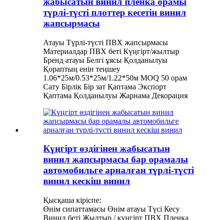
жабысатын винил пленка орамы
түрлі-түсті плоттер кесетін винил
жапсырмасы
Атауы Түрлі-түсті ПВХ жапсырмасы
Материалдар ПВХ беті Күңгірт/жылтыр
Бренд атауы Белгі ұясы Қолданылуы
Қораптың енін теңшеу
1.06*25м/0.53*25м/1.22*50м MOQ 50 орам
Сату Бірлік Бір зат Қаптама Экспорт
Қаптама Қолданылуы Жарнама Декорация
Күңгірт өздігінен жабысатын
винил жапсырмасы бар орамалы
автомобильге арналған түрлі-түсті
винил кескіш винил
Қысқаша кіріспе:
Өнім сипаттамасы Өнім атауы Түсі Кесу
Винил беті Жылтыр / күңгірт ПВХ Пленка