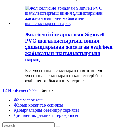
Жол белгісіне арналған Signwell
PVC шағылыстырғыш винил
ұяшықтарынан жасалған өздігінен
жабысатын шағылыстырғыш
парақ
Бал ұясын шағылыстыратын винил - ұя
ұясын шағылыстыратын қасиеттері бар
өздігінен жабысатын материал.
1
2
3
4
5
6
Келесі >
>>
1-бет / 7
Желім сериясы
Жарық қораптар сериясы
Қабырғаларды безендіру сериясы
Дисплейлік реквизиттер сериясы