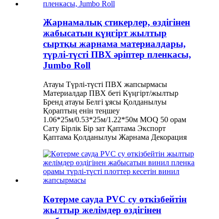
Жарнамалық стикерлер, өздігінен
жабысатын күңгірт жылтыр
сыртқы жарнама материалдары,
түрлі-түсті ПВХ әріптер пленкасы,
Jumbo Roll
Атауы Түрлі-түсті ПВХ жапсырмасы
Материалдар ПВХ беті Күңгірт/жылтыр
Бренд атауы Белгі ұясы Қолданылуы
Қораптың енін теңшеу
1.06*25м/0.53*25м/1.22*50м MOQ 50 орам
Сату Бірлік Бір зат Қаптама Экспорт
Қаптама Қолданылуы Жарнама Декорация
Көтерме сауда PVC су өткізбейтін
жылтыр желімдер өздігінен