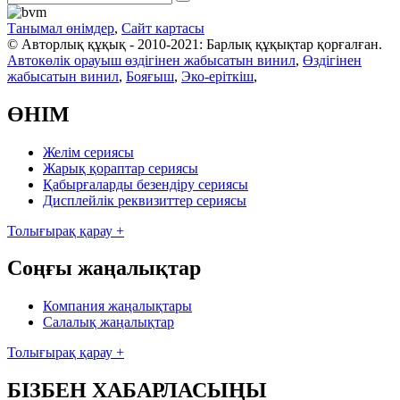
Танымал өнімдер
,
Сайт картасы
© Авторлық құқық - 2010-2021: Барлық құқықтар қорғалған.
Автокөлік орауыш өздігінен жабысатын винил
,
Өздігінен
жабысатын винил
,
Бояғыш
,
Эко-еріткіш
,
ӨНІМ
Желім сериясы
Жарық қораптар сериясы
Қабырғаларды безендіру сериясы
Дисплейлік реквизиттер сериясы
Толығырақ қарау +
Соңғы жаңалықтар
Компания жаңалықтары
Салалық жаңалықтар
Толығырақ қарау +
БІЗБЕН ХАБАРЛАСЫҢЫ