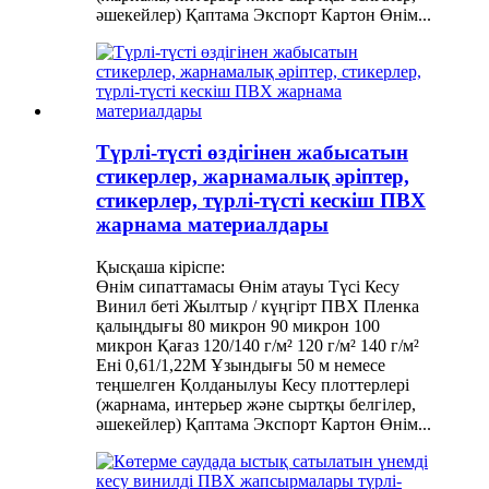
әшекейлер) Қаптама Экспорт Картон Өнім...
Түрлі-түсті өздігінен жабысатын
стикерлер, жарнамалық әріптер,
стикерлер, түрлі-түсті кескіш ПВХ
жарнама материалдары
Қысқаша кіріспе:
Өнім сипаттамасы Өнім атауы Түсі Кесу
Винил беті Жылтыр / күңгірт ПВХ Пленка
қалыңдығы 80 микрон 90 микрон 100
микрон Қағаз 120/140 г/м² 120 г/м² 140 г/м²
Ені 0,61/1,22М Ұзындығы 50 м немесе
теңшелген Қолданылуы Кесу плоттерлері
(жарнама, интерьер және сыртқы белгілер,
әшекейлер) Қаптама Экспорт Картон Өнім...