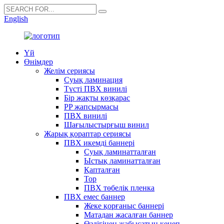
English
Үй
Өнімдер
Желім сериясы
Суық ламинация
Түсті ПВХ винилі
Бір жақты көзқарас
PP жапсырмасы
ПВХ винилі
Шағылыстырғыш винил
Жарық қораптар сериясы
ПВХ икемді баннері
Суық ламинатталған
Ыстық ламинатталған
Қапталған
Тор
ПВХ төбелік пленка
ПВХ емес баннер
Жеке қорғаныс баннері
Матадан жасалған баннер
Өздігінен жабысатын кенеп