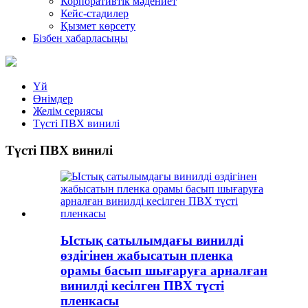
Корпоративтік мәдениет
Кейс-стадилер
Қызмет көрсету
Бізбен хабарласыңы
Үй
Өнімдер
Желім сериясы
Түсті ПВХ винилі
Түсті ПВХ винилі
Ыстық сатылымдағы винилді
өздігінен жабысатын пленка
орамы басып шығаруға арналған
винилді кесілген ПВХ түсті
пленкасы