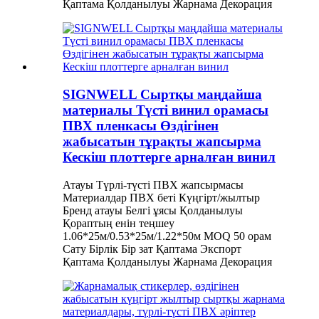
Қаптама Қолданылуы Жарнама Декорация
SIGNWELL Сыртқы маңдайша
материалы Түсті винил орамасы
ПВХ пленкасы Өздігінен
жабысатын тұрақты жапсырма
Кескіш плоттерге арналған винил
Атауы Түрлі-түсті ПВХ жапсырмасы
Материалдар ПВХ беті Күңгірт/жылтыр
Бренд атауы Белгі ұясы Қолданылуы
Қораптың енін теңшеу
1.06*25м/0.53*25м/1.22*50м MOQ 50 орам
Сату Бірлік Бір зат Қаптама Экспорт
Қаптама Қолданылуы Жарнама Декорация