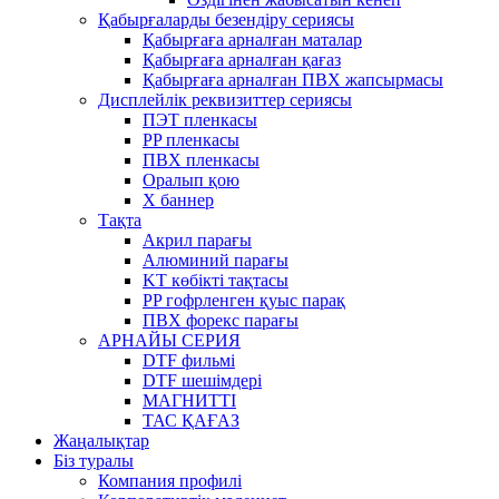
Қабырғаларды безендіру сериясы
Қабырғаға арналған маталар
Қабырғаға арналған қағаз
Қабырғаға арналған ПВХ жапсырмасы
Дисплейлік реквизиттер сериясы
ПЭТ пленкасы
PP пленкасы
ПВХ пленкасы
Оралып қою
X баннер
Тақта
Акрил парағы
Алюминий парағы
KT көбікті тақтасы
PP гофрленген қуыс парақ
ПВХ форекс парағы
АРНАЙЫ СЕРИЯ
DTF фильмі
DTF шешімдері
МАГНИТТІ
ТАС ҚАҒАЗ
Жаңалықтар
Біз туралы
Компания профилі