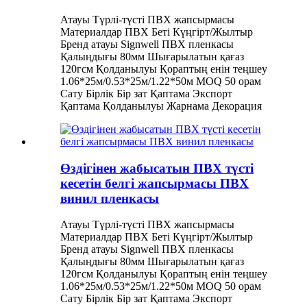
Атауы Түрлі-түсті ПВХ жапсырмасы
Материалдар ПВХ Беті Күңгірт/Жылтыр
Бренд атауы Signwell ПВХ пленкасы
Қалыңдығы 80мм Шығарылатын қағаз
120гсм Қолданылуы Қораптың енін теңшеу
1.06*25м/0.53*25м/1.22*50м MOQ 50 орам
Сату Бірлік Бір зат Қаптама Экспорт
Қаптама Қолданылуы Жарнама Декорация
Өздігінен жабысатын ПВХ түсті
кесетін белгі жапсырмасы ПВХ
винил пленкасы
Атауы Түрлі-түсті ПВХ жапсырмасы
Материалдар ПВХ Беті Күңгірт/Жылтыр
Бренд атауы Signwell ПВХ пленкасы
Қалыңдығы 80мм Шығарылатын қағаз
120гсм Қолданылуы Қораптың енін теңшеу
1.06*25м/0.53*25м/1.22*50м MOQ 50 орам
Сату Бірлік Бір зат Қаптама Экспорт