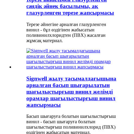
сәндік әйнек басылымы, ақ
глазурленген терезе жапсырмасы
Терезе әйнегіне арналған глазурленген
винил - бұл өздігінен жабысатын
поливинилхлоридтен (ПВХ) жасалған
жұмсақ материал.
Signwell жылу тасымалдағышына
арналған басып шығарылатын
шағылыстырғыш винил желімді
орамдар шағылыстырғыш винил
жапсырмасы
Басып шығаруға болатын шағылыстырғыш
винил - басып шығаруға болатын
шағылыстырғыш поливинилхлорид (ПВХ)
өздігінен жабысатын материал.