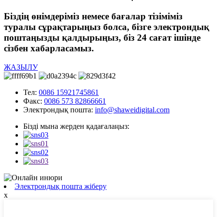
Біздің өнімдеріміз немесе бағалар тізіміміз
туралы сұрақтарыңыз болса, бізге электрондық
поштаңызды қалдырыңыз, біз 24 сағат ішінде
сізбен хабарласамыз.
ЖАЗЫЛУ
Тел:
0086 15921745861
Факс:
0086 573 82866661
Электрондық пошта:
info@shaweidigital.com
Бізді мына жерден қадағалаңыз:
Электрондық пошта жіберу
x