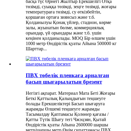
басқа түс Өрнегі Жылтыр Ерекшелігі Отқа
төзімді, суыққа төзімді, зеңге төзімді, жоғары
температураға төзімді, су өткізбейтін,
қоршаған ортаға зиянсыз және т.б.
Қолданылуы Қонақ үйлер, стадион, көрме
залы, жуынатын бөлме, коммерциялық
орындар, үй орындары және т.б. үшін
кеңінен қолданылады. MOQ Бір өлшем үшін
1000 метр Өндірістік қуаты Айына 500000 кг
Шарттар...
ПВХ төбелік пленкаға арналған
басып шығарылатын брезент
Негізгі ақпарат. Материал Мата Беті Жоғары
Беткі Қаттылық Қалыңдығын теңшеуге
болады Ерекшеліктері Басып шығаруға
жарамды Өлшемі теңшеуге жарамды
Тасымалдау Қаптамасы Қолөнер қағазы /
Қатты Түтік Шығу тегі Чжэцзян, Қытай
Өндірістік қуаты Айына 2600000 шаршы
метр/шаршы метр Өнім сипаттамасы ПВХ