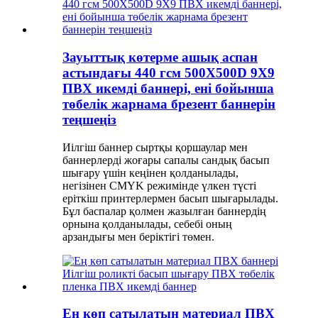
Зауыттық көтерме ашық аспан
астындағы 440 гсм 500X500D 9X9
ПВХ икемді баннері, ені бойынша
төбелік жарнама брезент баннерін
теңшеңіз
Иілгіш баннер сыртқы қоршаулар мен
баннерлерді жоғары сапалы сандық басып
шығару үшін кеңінен қолданылады,
негізінен CMYK режимінде үлкен түсті
еріткіш принтерлермен басып шығарылады.
Бұл баспалар қолмен жазылған баннердің
орнына қолданылады, себебі оның
арзандығы мен беріктігі төмен.
Ең көп сатылатын материал ПВХ