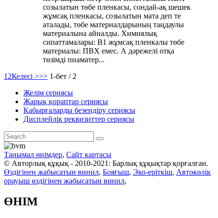
созылатын төбе пленкасы, сондай-ақ шешек
жұмсақ пленкасы, созылатын мата деп те
аталады, төбе материалдарының таңдаулы
материалына айналды. Химиялық
сипаттамалары: B1 жұмсақ пленкалы төбе
материалы: ПВХ емес. А дәрежелі отқа
төзімді пиаматер...
1
2
Келесі >
>>
1-бет / 2
Желім сериясы
Жарық қораптар сериясы
Қабырғаларды безендіру сериясы
Дисплейлік реквизиттер сериясы
Танымал өнімдер
,
Сайт картасы
© Авторлық құқық - 2010-2021: Барлық құқықтар қорғалған.
Өздігінен жабысатын винил
,
Бояғыш
,
Эко-еріткіш
,
Автокөлік
орауыш өздігінен жабысатын винил
,
ӨНІМ