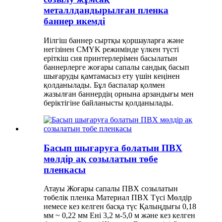
металлдандырылған пленка
баннер икемді
Иілгіш баннер сыртқы қоршауларға және
негізінен CMYK режимінде үлкен түсті
еріткіш сия принтерлерімен басылатын
баннерлерге жоғары сапалы сандық басып
шығаруды қамтамасыз ету үшін кеңінен
қолданылады. Бұл баспалар қолмен
жазылған баннердің орнына арзандығы мен
беріктігіне байланысты қолданылады.
Басып шығаруға болатын ПВХ
мөлдір ақ созылатын төбе
пленкасы
Атауы Жоғары сапалы ПВХ созылатын
төбелік пленка Материал ПВХ Түсі Мөлдір
немесе кез келген басқа түс Қалыңдығы 0,18
мм ~ 0,22 мм Ені 3,2 м-5,0 м және кез келген