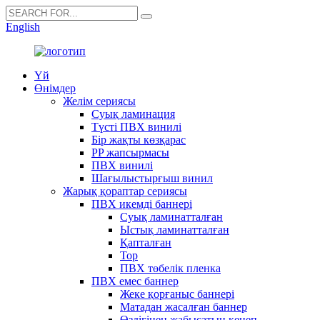
English
Үй
Өнімдер
Желім сериясы
Суық ламинация
Түсті ПВХ винилі
Бір жақты көзқарас
PP жапсырмасы
ПВХ винилі
Шағылыстырғыш винил
Жарық қораптар сериясы
ПВХ икемді баннері
Суық ламинатталған
Ыстық ламинатталған
Қапталған
Тор
ПВХ төбелік пленка
ПВХ емес баннер
Жеке қорғаныс баннері
Матадан жасалған баннер
Өздігінен жабысатын кенеп