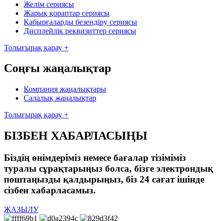
Желім сериясы
Жарық қораптар сериясы
Қабырғаларды безендіру сериясы
Дисплейлік реквизиттер сериясы
Толығырақ қарау +
Соңғы жаңалықтар
Компания жаңалықтары
Салалық жаңалықтар
Толығырақ қарау +
БІЗБЕН ХАБАРЛАСЫҢЫ
Біздің өнімдеріміз немесе бағалар тізіміміз
туралы сұрақтарыңыз болса, бізге электрондық
поштаңызды қалдырыңыз, біз 24 сағат ішінде
сізбен хабарласамыз.
ЖАЗЫЛУ