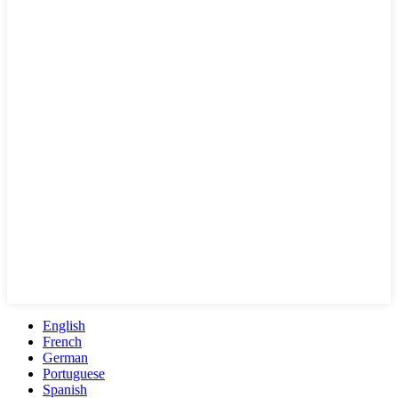
English
French
German
Portuguese
Spanish