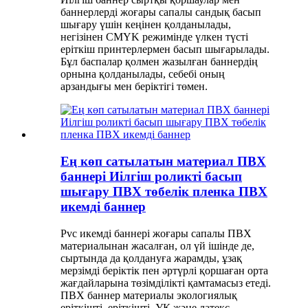
баннерлерді жоғары сапалы сандық басып
шығару үшін кеңінен қолданылады,
негізінен CMYK режимінде үлкен түсті
еріткіш принтерлермен басып шығарылады.
Бұл баспалар қолмен жазылған баннердің
орнына қолданылады, себебі оның
арзандығы мен беріктігі төмен.
Ең көп сатылатын материал ПВХ
баннері Иілгіш роликті басып
шығару ПВХ төбелік пленка ПВХ
икемді баннер
Pvc икемді баннері жоғары сапалы ПВХ
материалынан жасалған, ол үй ішінде де,
сыртында да қолдануға жарамды, ұзақ
мерзімді беріктік пен әртүрлі қоршаған орта
жағдайларына төзімділікті қамтамасыз етеді.
ПВХ баннер материалы экологиялық
еріткішті, еріткішті, УК және латекс