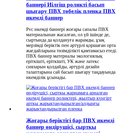
баннері Иілгіш роликті басып
шығару ПВХ төбелік пленка ПВХ
икемді баннер
Pvc икемді баннері жоғары сапалы ПВХ
материалынан жасалған, ол үй ішінде де,
сыртында да қолдануға жарамды, ұзақ
мерзімді беріктік пен әртүрлі қоршаған орта
жағдайларына төзімділікті қамтамасыз етеді.
ПВХ баннер материалы экологиялық
еріткішті, еріткішті, УК және латекс
сияларын қолдайды, әртүрлі дизайн
талаптарына сай басып шығару таңдауында
икемділік ұсынады.
Жоғары беріктігі бар ПВХ икемді
баннер өндірушісі, сыртқы