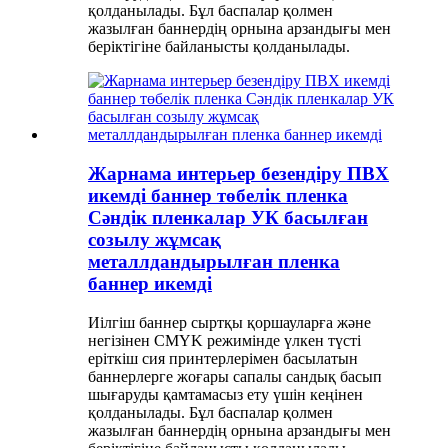
қолданылады. Бұл баспалар қолмен
жазылған баннердің орнына арзандығы мен
беріктігіне байланысты қолданылады.
Жарнама интерьер безендіру ПВХ
икемді баннер төбелік пленка
Сәндік пленкалар УК басылған
созылу жұмсақ
металлдандырылған пленка
баннер икемді
Иілгіш баннер сыртқы қоршауларға және
негізінен CMYK режимінде үлкен түсті
еріткіш сия принтерлерімен басылатын
баннерлерге жоғары сапалы сандық басып
шығаруды қамтамасыз ету үшін кеңінен
қолданылады. Бұл баспалар қолмен
жазылған баннердің орнына арзандығы мен