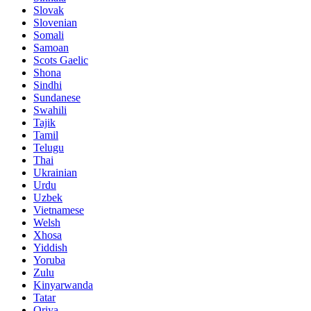
Slovak
Slovenian
Somali
Samoan
Scots Gaelic
Shona
Sindhi
Sundanese
Swahili
Tajik
Tamil
Telugu
Thai
Ukrainian
Urdu
Uzbek
Vietnamese
Welsh
Xhosa
Yiddish
Yoruba
Zulu
Kinyarwanda
Tatar
Oriya