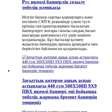
Pvc икемді баннерлік созылу
төбелік пленкасы
Иілгіш баннер сыртқы қоршауларға және
негізінен CMYK режимінде үлкен түсті
еріткіш сия принтерлерімен басылатын
баннерлерге жоғары сапалы сандық басып
шығаруды қамтамасыз ету үшін кеңінен
қолданылады. Бұл баспалар қолмен
жазылған баннердің орнына арзандығы мен
беріктігіне байланысты қолданылады.
Зауыттық көтерме ашық аспан
астындағы 440 гсм 500X500D 9X9
ПВХ икемді баннері, ені бойынша
төбелік жарнама брезент баннерін
теңшеңіз
Иілгіш баннер сыртқы қоршаулар мен