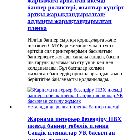
жарнамаға арналған икемді
баннер роликтері, жылтыр күңгірт
артқы жарықтандырылған/
алдыңғы жарықтандырылған
пленка
Иілгіш баннер сыртқы қоршауларға және
негізінен CMYK режимінде үлкен түсті
еріткіш сия принтерлерімен басылатын
баннерлерге жоғары сапалы сандық басып
шығаруды қамтамасыз ету үшін кеңінен
қолданылады. Бұл баспалар қолмен
жазылған баннердің орнына арзандығы мен
беріктігіне байланысты қолданылады.
Жарнама интерьер безендіру ПВХ
икемді баннер төбелік пленка
Сәндік пленкалар УК басылған
созылу жұмсақ