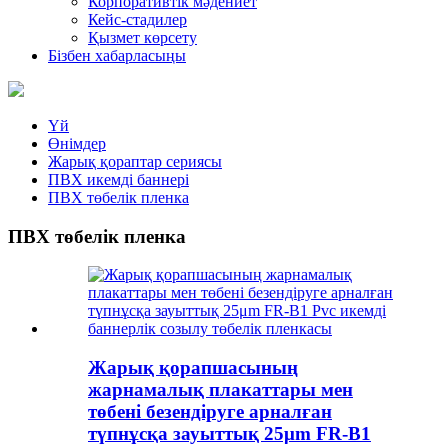
Корпоративтік мәдениет
Кейс-стадилер
Қызмет көрсету
Бізбен хабарласыңы
Үй
Өнімдер
Жарық қораптар сериясы
ПВХ икемді баннері
ПВХ төбелік пленка
ПВХ төбелік пленка
Жарық қорапшасының
жарнамалық плакаттары мен
төбені безендіруге арналған
түпнұсқа зауыттық 25μm FR-B1