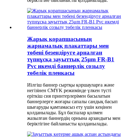
беріктігіне байланысты қолданылады.
Жарық қорапшасының
жарнамалық плакаттары мен
төбені безендіруге арналған
түпнұсқа зауыттық 25μm FR-B1
Pvc икемді баннерлік созылу
төбелік пленкасы
Иілгіш баннер сыртқы қоршауларға және
негізінен CMYK режимінде үлкен түсті
еріткіш сия принтерлерімен басылатын
баннерлерге жоғары сапалы сандық басып
шығаруды қамтамасыз ету үшін кеңінен
қолданылады. Бұл баспалар қолмен
жазылған баннердің орнына арзандығы мен
беріктігіне байланысты қолданылады.