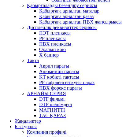
Қабырғаларды безендіру сериясы
Қабырғаға арналған маталар
Қабырғаға арналған қағаз
Қабырғаға арналған ПВХ жапсырмасы
Дисплейлік реквизиттер сериясы
ПЭТ пленкасы
PP пленкасы
ПВХ пленкасы
Оралып қою
X баннер
Тақта
Акрил парағы
Алюминий парағы
KT көбікті тақтасы
PP гофрленген қуыс парақ
ПВХ форекс парағы
АРНАЙЫ СЕРИЯ
DTF фильмі
DTF шешімдері
МАГНИТТІ
ТАС ҚАҒАЗ
Жаңалықтар
Біз туралы
Компания профилі