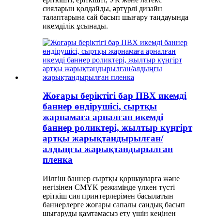
сияларын қолдайды, әртүрлі дизайн
талаптарына сай басып шығару таңдауында
икемділік ұсынады.
Жоғары беріктігі бар ПВХ икемді
баннер өндірушісі, сыртқы
жарнамаға арналған икемді
баннер роликтері, жылтыр күңгірт
артқы жарықтандырылған/
алдыңғы жарықтандырылған
пленка
Иілгіш баннер сыртқы қоршауларға және
негізінен CMYK режимінде үлкен түсті
еріткіш сия принтерлерімен басылатын
баннерлерге жоғары сапалы сандық басып
шығаруды қамтамасыз ету үшін кеңінен