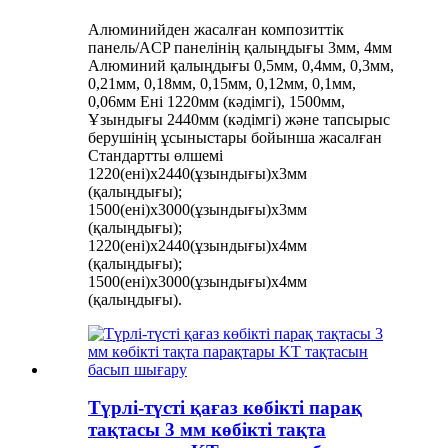
Алюминийден жасалған композиттік
панель/ACP панелінің қалыңдығы 3мм, 4мм
Алюминий қалыңдығы 0,5мм, 0,4мм, 0,3мм,
0,21мм, 0,18мм, 0,15мм, 0,12мм, 0,1мм,
0,06мм Ені 1220мм (кәдімгі), 1500мм,
Ұзындығы 2440мм (кәдімгі) және тапсырыс
берушінің ұсыныстары бойынша жасалған
Стандартты өлшемі
1220(ені)x2440(ұзындығы)x3мм
(қалыңдығы);
1500(ені)x3000(ұзындығы)x3мм
(қалыңдығы);
1220(ені)x2440(ұзындығы)x4мм
(қалыңдығы);
1500(ені)x3000(ұзындығы)x4мм
(қалыңдығы).
Түрлі-түсті қағаз көбікті парақ
тақтасы 3 мм көбікті тақта