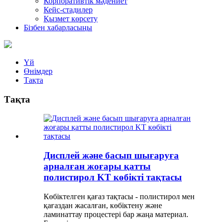
Корпоративтік мәдениет
Кейс-стадилер
Қызмет көрсету
Бізбен хабарласыңы
Үй
Өнімдер
Тақта
Тақта
Дисплей және басып шығаруға
арналған жоғары қатты
полистирол KT көбікті тақтасы
Көбіктелген қағаз тақтасы - полистирол мен
қағаздан жасалған, көбіктену және
ламинаттау процестері бар жаңа материал.