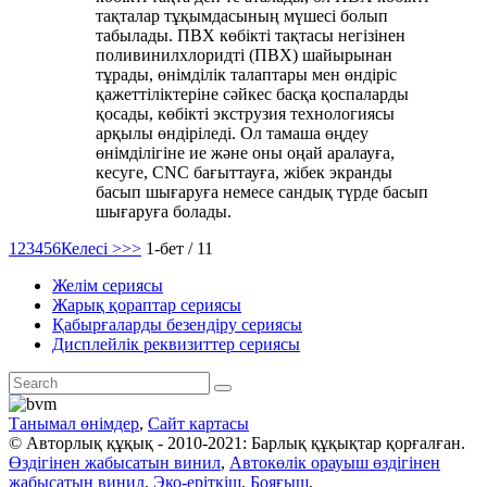
тақталар тұқымдасының мүшесі болып
табылады. ПВХ көбікті тақтасы негізінен
поливинилхлоридті (ПВХ) шайырынан
тұрады, өнімділік талаптары мен өндіріс
қажеттіліктеріне сәйкес басқа қоспаларды
қосады, көбікті экструзия технологиясы
арқылы өндіріледі. Ол тамаша өңдеу
өнімділігіне ие және оны оңай аралауға,
кесуге, CNC бағыттауға, жібек экранды
басып шығаруға немесе сандық түрде басып
шығаруға болады.
1
2
3
4
5
6
Келесі >
>>
1-бет / 11
Желім сериясы
Жарық қораптар сериясы
Қабырғаларды безендіру сериясы
Дисплейлік реквизиттер сериясы
Танымал өнімдер
,
Сайт картасы
© Авторлық құқық - 2010-2021: Барлық құқықтар қорғалған.
Өздігінен жабысатын винил
,
Автокөлік орауыш өздігінен
жабысатын винил
,
Эко-еріткіш
,
Бояғыш
,