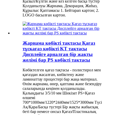
Қызыл/Күлгін және кез келген басқа түстер
Қолданылуы Жарнама, Декорация, Жиһаз,
Құрылыс Қаптамасы 1. Бейтарап картон; 2.
LOGO басылған картон.
Жарнама көбікті тақтасы Қағаз
тұсқағаз көбікті KT тақтасы
Дисплейге арналған бір жақты
желімі бар PS көбікті тақтасы
Көбіктелген қағаз тақтасы - полистирол мен
қағаздан жасалған, көбіктену және
ламинаттау процестері бар жаңа материал.
Өнім жарнама, өнер, қаптама және безендіру
салаларында кеңінен қолданылады.
Қалыңдығы 3/5/10 мм Шикізат PS+Қағаз
өлшемі
700*1000мм/1220*2440мм/1525*3000мм Түсі
Ақ/Қара/Басқа түстері Бір жақты жабысқақ
беті бар немесе онсыз Қағаз/Пластикалық