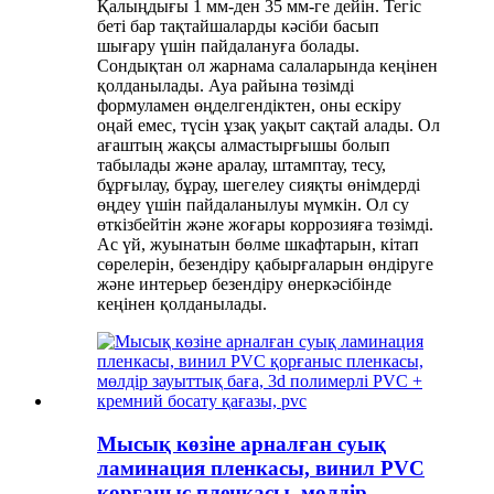
Қалыңдығы 1 мм-ден 35 мм-ге дейін. Тегіс
беті бар тақтайшаларды кәсіби басып
шығару үшін пайдалануға болады.
Сондықтан ол жарнама салаларында кеңінен
қолданылады. Ауа райына төзімді
формуламен өңделгендіктен, оны ескіру
оңай емес, түсін ұзақ уақыт сақтай алады. Ол
ағаштың жақсы алмастырғышы болып
табылады және аралау, штамптау, тесу,
бұрғылау, бұрау, шегелеу сияқты өнімдерді
өңдеу үшін пайдаланылуы мүмкін. Ол су
өткізбейтін және жоғары коррозияға төзімді.
Ас үй, жуынатын бөлме шкафтарын, кітап
сөрелерін, безендіру қабырғаларын өндіруге
және интерьер безендіру өнеркәсібінде
кеңінен қолданылады.
Мысық көзіне арналған суық
ламинация пленкасы, винил PVC
қорғаныс пленкасы, мөлдір