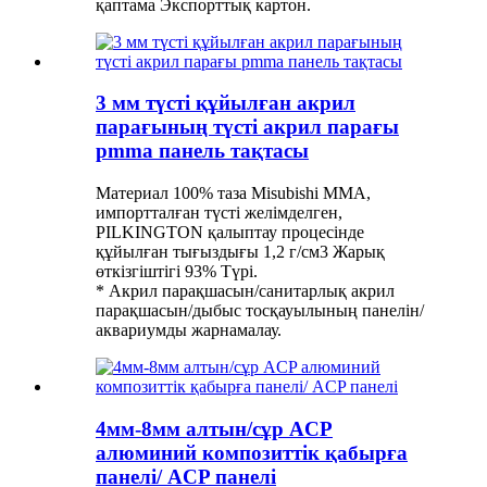
қаптама Экспорттық картон.
3 мм түсті құйылған акрил
парағының түсті акрил парағы
pmma панель тақтасы
Материал 100% таза Misubishi MMA,
импортталған түсті желімделген,
PILKINGTON қалыптау процесінде
құйылған тығыздығы 1,2 г/см3 Жарық
өткізгіштігі 93% Түрі.
* Акрил парақшасын/санитарлық акрил
парақшасын/дыбыс тосқауылының панелін/
аквариумды жарнамалау.
4мм-8мм алтын/сұр ACP
алюминий композиттік қабырға
панелі/ ACP панелі