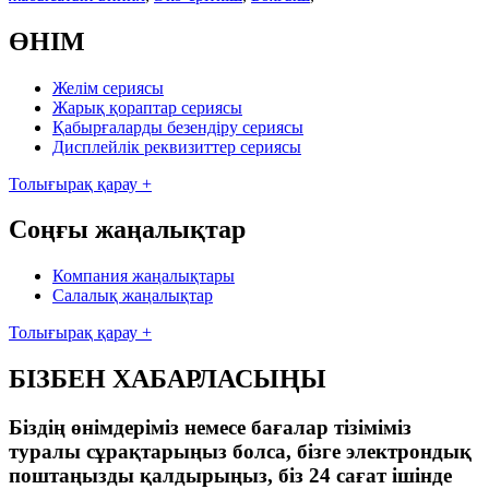
ӨНІМ
Желім сериясы
Жарық қораптар сериясы
Қабырғаларды безендіру сериясы
Дисплейлік реквизиттер сериясы
Толығырақ қарау +
Соңғы жаңалықтар
Компания жаңалықтары
Салалық жаңалықтар
Толығырақ қарау +
БІЗБЕН ХАБАРЛАСЫҢЫ
Біздің өнімдеріміз немесе бағалар тізіміміз
туралы сұрақтарыңыз болса, бізге электрондық
поштаңызды қалдырыңыз, біз 24 сағат ішінде