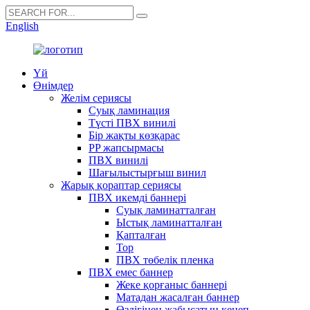
English
Үй
Өнімдер
Желім сериясы
Суық ламинация
Түсті ПВХ винилі
Бір жақты көзқарас
PP жапсырмасы
ПВХ винилі
Шағылыстырғыш винил
Жарық қораптар сериясы
ПВХ икемді баннері
Суық ламинатталған
Ыстық ламинатталған
Қапталған
Тор
ПВХ төбелік пленка
ПВХ емес баннер
Жеке қорғаныс баннері
Матадан жасалған баннер
Өздігінен жабысатын кенеп