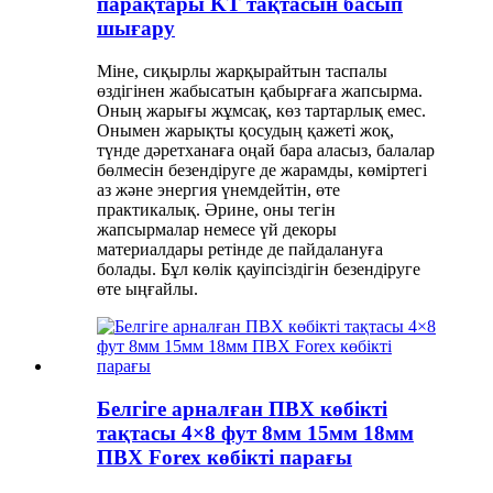
парақтары KT тақтасын басып
шығару
Міне, сиқырлы жарқырайтын таспалы
өздігінен жабысатын қабырғаға жапсырма.
Оның жарығы жұмсақ, көз тартарлық емес.
Онымен жарықты қосудың қажеті жоқ,
түнде дәретханаға оңай бара аласыз, балалар
бөлмесін безендіруге де жарамды, көміртегі
аз және энергия үнемдейтін, өте
практикалық. Әрине, оны тегін
жапсырмалар немесе үй декоры
материалдары ретінде де пайдалануға
болады. Бұл көлік қауіпсіздігін безендіруге
өте ыңғайлы.
Белгіге арналған ПВХ көбікті
тақтасы 4×8 фут 8мм 15мм 18мм
ПВХ Forex көбікті парағы