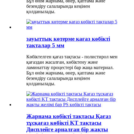
Бұл өнім жарнама, өнер, қаптама және
безендіру салаларында кеңінен
қолданылады.
зауыттық көтерме қағаз көбікті
тақталар 5 мм
Көбіктелген қағаз тақтасы - полистирол мен
қағаздан жасалған, көбіктену және
ламинаттау процестері бар жаңа материал.
Бұл өнім жарнама, өнер, қаптама және
безендіру салаларында кеңінен
қолданылады.
Жарнама көбікті тақтасы Қағаз
тұсқағаз көбікті KT тақтасы
Дисплейге арналған бір жақты