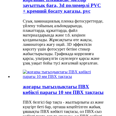
зауыттық баға, 3d полимерлі PVC
+ кремний босату қағазы, pvc
Суық ламинациялық пленка фотосуреттерде,
үйлену тойының альбомдарында,
плакаттарда, құжаттарда, файл
материалдарында және т.б. кеңінен
қолданылады. Жұмсақтығы өте жақсы,
ламинаторға жағу оңай. 3D эффектісін
көрсету үшін фотосурет бетіне стикер
жабыстырылады. Графикада коррозияға
қарсы, ультракүлгін сәулелерге қарсы және
ұзақ уақыт бойы түсі жоғалмай қорғалған.
жоғары тығыздықтағы ПВХ
көбікті парағы 10 мм ПВХ тақтасы
ПВХ белгісі бар тақта - жылтырлығы аз және
күңгірт беті бар, орташа кеңейтілген жабық
ұяшықты ПВХ көбікті тақтасы, ол ПВХ-сыз