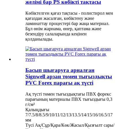
желімі бар PS көбікті тақтасы
Көбіктелген қағаз тақтасы - полистирол мен
қағаздан жасалған, көбіктену және
ламинаттау процестері бар жаңа материал.
Бұл өнім жарнама, өнер, қаптама және
безендіру салаларында кеңінен
қолданылады.
Басып шығаруға арналған
Signwell арзан төмен тығыздықты
PVC Forex парағы ақ түсті
Ақ түсті төмен тығыздықтағы ПВХ форекс
парағының материалы ПВХ тығыздығы 0,3
г/см²
Қалыңдығы
7/7.5/8/8.5/9/10/11/12/13/13.5/14/15/16/16.5/17
мм
Түсі Ақ/Сұр/Қара/Көк/Жасыл/Қызғылт сары/