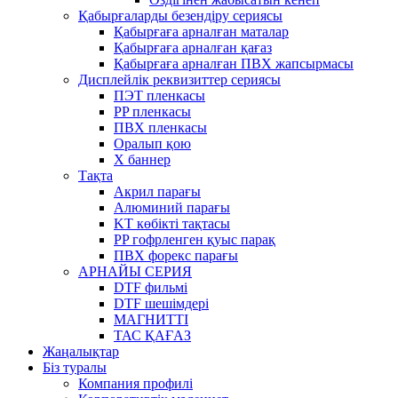
Қабырғаларды безендіру сериясы
Қабырғаға арналған маталар
Қабырғаға арналған қағаз
Қабырғаға арналған ПВХ жапсырмасы
Дисплейлік реквизиттер сериясы
ПЭТ пленкасы
PP пленкасы
ПВХ пленкасы
Оралып қою
X баннер
Тақта
Акрил парағы
Алюминий парағы
KT көбікті тақтасы
PP гофрленген қуыс парақ
ПВХ форекс парағы
АРНАЙЫ СЕРИЯ
DTF фильмі
DTF шешімдері
МАГНИТТІ
ТАС ҚАҒАЗ
Жаңалықтар
Біз туралы
Компания профилі