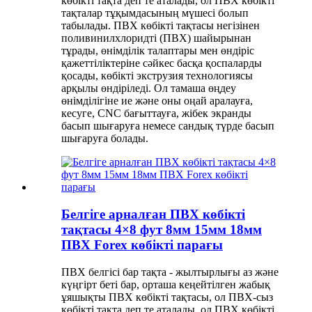
көбікті тақта деп те аталады, ол ПВХ көбікті
тақталар тұқымдасының мүшесі болып
табылады. ПВХ көбікті тақтасы негізінен
поливинилхлоридті (ПВХ) шайырынан
тұрады, өнімділік талаптары мен өндіріс
қажеттіліктеріне сәйкес басқа қоспаларды
қосады, көбікті экструзия технологиясы
арқылы өндіріледі. Ол тамаша өңдеу
өнімділігіне ие және оны оңай аралауға,
кесуге, CNC бағыттауға, жібек экранды
басып шығаруға немесе сандық түрде басып
шығаруға болады.
Белгіге арналған ПВХ көбікті
тақтасы 4×8 фут 8мм 15мм 18мм
ПВХ Forex көбікті парағы
ПВХ белгісі бар тақта - жылтырлығы аз және
күңгірт беті бар, орташа кеңейтілген жабық
ұяшықты ПВХ көбікті тақтасы, ол ПВХ-сыз
көбікті тақта деп те аталады, ол ПВХ көбікті