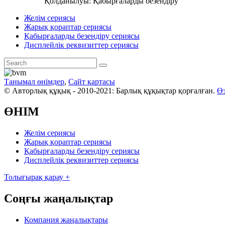
Қолданылуы: Қабырғаларды безендіру
Желім сериясы
Жарық қораптар сериясы
Қабырғаларды безендіру сериясы
Дисплейлік реквизиттер сериясы
Танымал өнімдер
,
Сайт картасы
© Авторлық құқық - 2010-2021: Барлық құқықтар қорғалған.
Өз
ӨНІМ
Желім сериясы
Жарық қораптар сериясы
Қабырғаларды безендіру сериясы
Дисплейлік реквизиттер сериясы
Толығырақ қарау +
Соңғы жаңалықтар
Компания жаңалықтары