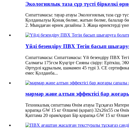
Экологиялық таза сұр түсті біркелкі өр
Сипаттамасы: тауар атауы Экологиялық таза сұр түст
Қолданылуы Қонақ бөлме, жатын бөлме, балалар бөлмес
2. Мыңдаған өрнек дизайны 3. Жаңа өрнектерді үнем
Үйді безендіру ПВХ Тегін басып шығару
Сипаттамасы: Сипаттамасы: Үй безендіру ПВХ Тегін
Салмағы 175гсм Күңгірт Сияны сіңіру: Еріткіш, ЭК
Әртүрлі құрылым, шамамен 45 түрі 3. CE сертификаты,
емес Қолданба...
мәрмәр және алтын эффектісі бар жоға
Техникалық сипаттама Өнім атауы Тұсқағаз Материа
қорапқа GW 15 кг Өлшемі (қорап) 32x26x55 см Өнім
Қаптама 20 орам/қорап Бір қорапқа GW 15 кг Өлше