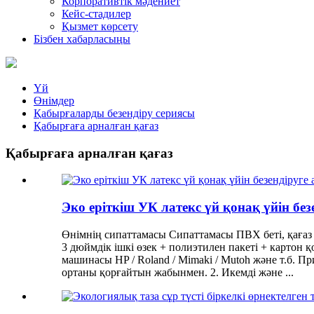
Корпоративтік мәдениет
Кейс-стадилер
Қызмет көрсету
Бізбен хабарласыңы
Үй
Өнімдер
Қабырғаларды безендіру сериясы
Қабырғаға арналған қағаз
Қабырғаға арналған қағаз
Эко еріткіш УК латекс үй қонақ үйін бе
Өнімнің сипаттамасы Сипаттамасы ПВХ беті, қағаз 
3 дюймдік ішкі өзек + полиэтилен пакеті + картон қ
машинасы HP / Roland / Mimaki / Mutoh және т.б. П
ортаны қорғайтын жабынмен. 2. Икемді және ...