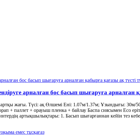
зендіруге арналған бос басып шығаруға арналған 
артқы жағы. Түсі: ақ Өлшемі Ені: 1.07м/1.37м; Ұзындығы: 30м
орап + паллет + орауыш пленка + байлау Баспа сиясымен Eco ерітк
ринтердің артықшылықтары: 1. Басып шығарғаннан кейін тез кебе