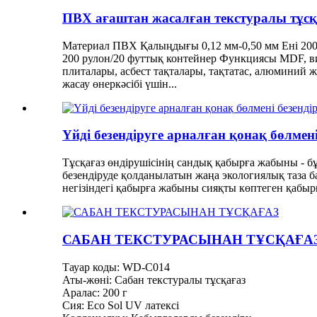
ПВХ ағаштан жасалған текстуралы тұсқ
Материал ПВХ Қалыңдығы 0,12 мм-0,50 мм Ені 200 м
200 рулон/20 футтық контейнер Функциясы MDF, ви
плиталары, асбест тақталары, тақтатас, алюминий 
жасау өнеркәсібі үшін...
Үйді безендіруге арналған қонақ бөлме
Тұсқағаз өндірушісінің сандық қабырға жабыны - бұ
безендіруде қолданылатын жаңа экологиялық таза бас
негізіндегі қабырға жабыны сияқты көптеген қабыр
САБАН ТЕКСТУРАСЫНАН ТҰСҚАҒА
Тауар коды: WD-C014
Аты-жөні: Сабан текстуралы тұсқағаз
Аралас: 200 г
Сия: Eco Sol UV латексі