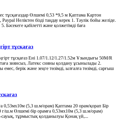
мес тұсқағаздар Өлшемі 0,53 *9,5 м Қаптама Картон
Paypal Неліктен бізді таңдау керек 1. Тәулік бойы желіде.
. Бәсекеге қабілетті және қолжетімді баға
гірт тұсқағаз
ірт тұсқағаз Ені 1.07/1.12/1.27/1.52м Ұзындығы 50M/R
таға зиянсыз, Латекс сияны қолдану ұсынылады 2.
 емес, берік және зеңге төзімді, ылғалға төзімді, сарғыш
сқағаз
 0,53мx10м (5,3 ш.м/орам) Қаптама 20 орам/қорап Бір
г/ш.м Өлшемі бір орамға 0,53мx10м (5,3 ш.м/орам)
-сауық, тұрмыстық қолданылуы Қонақ үй,...