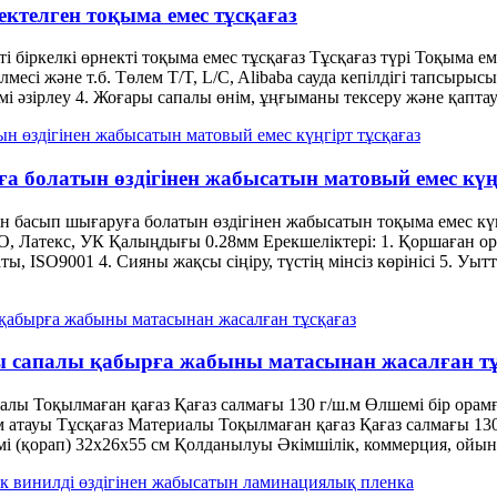
нектелген тоқыма емес тұсқағаз
і біркелкі өрнекті тоқыма емес тұсқағаз Тұсқағаз түрі Тоқыма е
і және т.б. Төлем T/T, L/C, Alibaba сауда кепілдігі тапсырысы, 
і әзірлеу 4. Жоғары сапалы өнім, ұңғыманы тексеру және қаптау 5
ға болатын өздігінен жабысатын матовый емес күң
 басып шығаруға болатын өздігінен жабысатын тоқыма емес күңг
О, Латекс, УК Қалыңдығы 0.28мм Ерекшеліктері: 1. Қоршаған ор
 ISO9001 4. Сияны жақсы сіңіру, түстің мінсіз көрінісі 5. Уытты
ры сапалы қабырға жабыны матасынан жасалған тұ
лы Тоқылмаған қағаз Қағаз салмағы 130 г/ш.м Өлшемі бір орамға
 атауы Тұсқағаз Материалы Тоқылмаған қағаз Қағаз салмағы 130 
мі (қорап) 32x26x55 см Қолданылуы Әкімшілік, коммерция, ойын