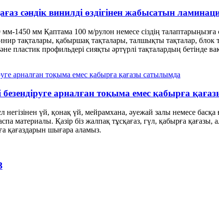
ағаз сәндік винилді өздігінен жабысатын ламина
м-1450 мм Қаптама 100 м/рулон немесе сіздің талаптарыңызға с
нир тақталары, қабыршақ тақталары, талшықты тақталар, блок 
және пластик профильдері сияқты әртүрлі тақталардың бетінде в
ні безендіруге арналған тоқыма емес қабырға қағ
л негізінен үй, қонақ үй, мейрамхана, әуежай залы немесе басқ
па материалы. Қазір біз жалпақ тұсқағаз, гүл, қабырға қағазы, а
ға қағаздарын шығара аламыз.
З