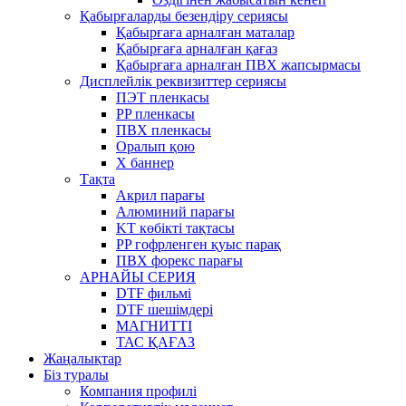
Қабырғаларды безендіру сериясы
Қабырғаға арналған маталар
Қабырғаға арналған қағаз
Қабырғаға арналған ПВХ жапсырмасы
Дисплейлік реквизиттер сериясы
ПЭТ пленкасы
PP пленкасы
ПВХ пленкасы
Оралып қою
X баннер
Тақта
Акрил парағы
Алюминий парағы
KT көбікті тақтасы
PP гофрленген қуыс парақ
ПВХ форекс парағы
АРНАЙЫ СЕРИЯ
DTF фильмі
DTF шешімдері
МАГНИТТІ
ТАС ҚАҒАЗ
Жаңалықтар
Біз туралы
Компания профилі