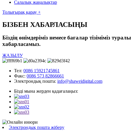
Салалық жаңалықтар
Толығырақ қарау +
БІЗБЕН ХАБАРЛАСЫҢЫ
Біздің өнімдеріміз немесе бағалар тізіміміз тура
хабарласамыз.
ЖАЗЫЛУ
Тел:
0086 15921745861
Факс:
0086 573 82866661
Электрондық пошта:
info@shaweidigital.com
Бізді мына жерден қадағалаңыз:
Электрондық пошта жіберу