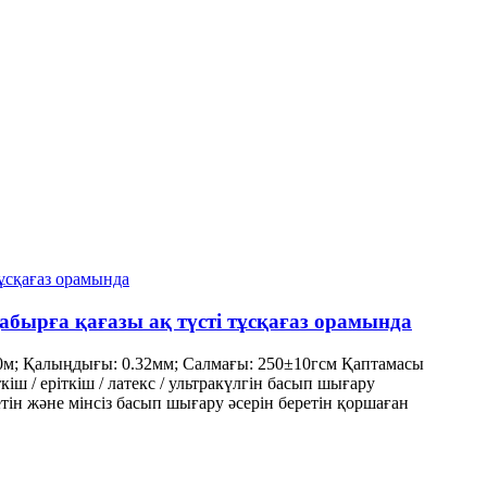
қабырға қағазы ақ түсті тұсқағаз орамында
/50м; Қалыңдығы: 0.32мм; Салмағы: 250±10гсм Қаптамасы
іш / еріткіш / латекс / ультракүлгін басып шығару
тін және мінсіз басып шығару әсерін беретін қоршаған