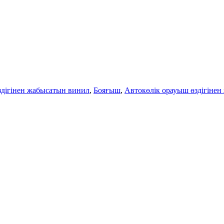
дігінен жабысатын винил
,
Бояғыш
,
Автокөлік орауыш өздігіне