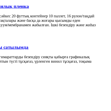
циялық пленка
әйкес 20 футтық контейнер 10 паллет, 16 рулон/таңдай
тақталары және басқа да жоғары қысымды еден
акуум/мембранамен жабылған. Ішкі безендіру және жиһаз
азы сатылымда
а ғимараттарды безендіру сияқты қабырға графикалық
лтын түсті тұсқағаз, үрленген винил тұсқағаз, тоқыма