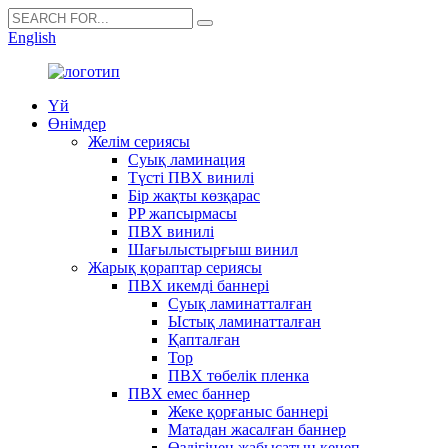
English
Үй
Өнімдер
Желім сериясы
Суық ламинация
Түсті ПВХ винилі
Бір жақты көзқарас
PP жапсырмасы
ПВХ винилі
Шағылыстырғыш винил
Жарық қораптар сериясы
ПВХ икемді баннері
Суық ламинатталған
Ыстық ламинатталған
Қапталған
Тор
ПВХ төбелік пленка
ПВХ емес баннер
Жеке қорғаныс баннері
Матадан жасалған баннер
Өздігінен жабысатын кенеп