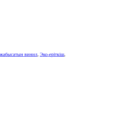
н жабысатын винил
,
Эко-еріткіш
,