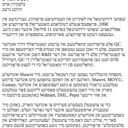
בלאָקירן אויס
הויכע גרעב
שאַוועי דידזשיטאַל איז לאָקירט אין זשעדזשיאַנג פּראָווינץ, געגרינדעט אין
1998, פּראָפעסיאָנעלע רעקלאַמע מאַטעריאַלן פּראָדוקציע און
אַפּליקאַציע. שאַוועי דידזשיטאַל באַזיצט 11 פֿיליאַלן איבער גאַנץ כינע,
געשעפט דעקט פּראָדוקציע, פארקויפונג, עקספּאָרט און דרוקעריי.
אַלע פּראָדוקטן קוואַליטעט איז ערנסט קאַנטראָולד דורך אונדזער QC
סיסטעם, אַלע די זאכן זענען געשאפן אין שטויב-פֿרייַ וואָרקשאָפּ און מיר
האָבן אונדזער אייגענע R&D צו קאָנטראָלירן אַלע די פּראָגרעס. אין דער
דערווייל, QC פֿלוס וועט נוצן אַוואַנסירטע ויסריכט צו קאָנטראָלירן די
קוואַליטעט פֿון רוי מאַטעריאַל ביז די לעצט פּראָדוקטן.
אונדזערע Shawei משפּחה מיטגלידער נעמען יעדן דעטאַל ערנסט. מיר
וואוינען דאָ און וואַקסן צוזאַמען מיט אונדזער פירמע. Shawei, MOYU,
Gomay, עטלעכע בראַנדז באַקומען אַ גוטע רעפּוטאַציע אין אונדזער
מאַרק און מיר האָבן צוגעשטעלט פּאַסיקע לייזונגען פֿאַר עטלעכע
באַקאַנטע פירמעס ווי Walmart, DHL, Pepsi און אַזוי ווייטער.
כּדי צו צושטעלן בעסערע סערוויס צו אונדזער מאַרק, באַזוכן מיר
שטענדיק אויסשטעלונגען איבער דער גאָרער וועלט, זאַמלען די
באַמערקונגען פון אונדזערע קאַסטאַמערז און אַנטוויקלען נייע פּראָדוקטן
פֿאַר זיי. צוליב דעם וואָס מיר צושטעלן "עפֿעקטיווע, קאָלירפֿולע און
פֿלעקסיבלע" פּראָדוקטן, באַקומען מיר גוטע באַמערקונגען פֿונעם מאַרק.