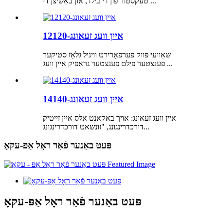
טעקסטור פון די בילד, און באַשיצן די ...
איין וועג זעאונג-12120
שאַוועי פּווק פּערפאָרירט וויניל גלאָז סטיקער
פֿענצטער פֿילם פֿענצטער גראַפיק איין וועג ...
איין וועג זעאונג-14140
איין וועג זעאונג: אויך באקאנט אלס איין זייטיק
דורכדרינגונג, "זונשאט דורכדרינגונג...
פּעט באַנער פֿאַר ראָל אַפּ-עקאָ
פּעט באַנער פֿאַר ראָל אַפּ-עקאָ