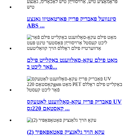
סיגנוועל פאַבריק פּרייַז פּאָרטאַטיוו גאַנצע
ABS ...
מאַט פילם עקאָ-סאָלווענט באַקלייט פילם
פֿאַר ליכט ב...
פאַבריק פּרייַז עקאָ-סאָלווענט לאַטעקס UV
קאַסטאַם 220גס ...
עקאָ הויך גלאַנציק פאָטאָפּאַפּיר (2)