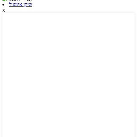
שיקן אימעיל
x