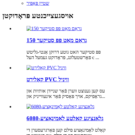
שטיין פּאַפּיר
אויסגעצייכנטע פּראָדוקטן
150 גראַם מאַט פּפּ סטיקער
פּפּ סטיקער האט גוטע דרוקן אַנטי-גליטש
פאָרשטעלונג, פּראָדוקט געמעל העל c ...
קאָלירט PVC וויניל
עס קען גענוצט ווערן פֿאַר שניידן אותיות און
גראַפיקס, אויך פּאַסיק פֿאַר אינעווייניק און...
גלאנציגע קאלטע לאַמינאַציע-6080
קאַלט לאַמינאַציע פילם קען פאַרגרעסערן די