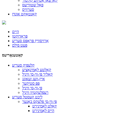
קאָרפּאָראַטיווע קולטור
פאַל שטודיעס
סערוויס
קאָנטאַקט אונדז
היים
פּראָדוקטן
אַרויסווייַז פּראָפּס סעריע
פּעט פילם
קאַטעגאָריעס
קלעפּיק סעריע
קאַלטע לאַמינאַציע
קאָליר פּי-ווי-סי וויניל
איין-וועג זעאונג
פּפּ סטיקער
פּי-ווי-סי וויניל
רעפלעקטיוו וויניל
ליכט קעסטל סעריע
פּי-ווי-סי פלעקס באַנער
קאַלט לאַמינירט
הייס לאַמינירט