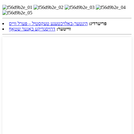
פריערדיג:
הינטער-באלויכטענע טעקסטיל – פּערל ווייס
ווייטער:
דרויסנדיקע באַנער שטאָף