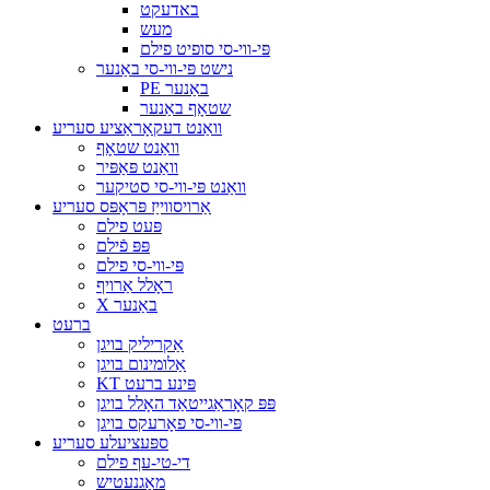
באדעקט
מעש
פּי-ווי-סי סופיט פילם
נישט פּי-ווי-סי באַנער
PE באַנער
שטאָף באַנער
וואַנט דעקאָראַציע סעריע
וואַנט שטאָף
וואַנט פּאַפּיר
וואַנט פּי-ווי-סי סטיקער
אַרויסווייַז פּראָפּס סעריע
פּעט פילם
פּפּ פֿילם
פּי-ווי-סי פילם
ראָלל אַרויף
X באַנער
ברעט
אַקריליק בויגן
אַלומינום בויגן
KT פּינע ברעט
פּפּ קאָראַגייטאַד האָלל בויגן
פּי-ווי-סי פאָרעקס בויגן
ספּעציעלע סעריע
די-טי-עף פילם
מאַגנעטיש