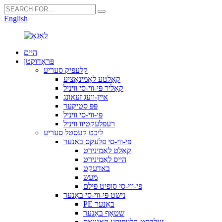
English
היים
פּראָדוקטן
קלעפּיק סעריע
קאַלטע לאַמינאַציע
קאָליר פּי-ווי-סי וויניל
איין-וועג זעאונג
פּפּ סטיקער
פּי-ווי-סי וויניל
רעפלעקטיוו וויניל
ליכט קעסטל סעריע
פּי-ווי-סי פלעקס באַנער
קאַלט לאַמינירט
הייס לאַמינירט
באדעקט
מעש
פּי-ווי-סי סופיט פילם
נישט פּי-ווי-סי באַנער
PE באַנער
שטאָף באַנער
זעלבסט-קלעפּיקע קאַנוואַס