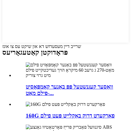
שרייב דיין מעסעדזש דא און שיקט עס צו אונז
פּראָדוקטן קאַטעגאָריעס
וואַסער קעגנשטעל פּפּ באַנער קאָמפּאָסיט
פילם מאַט-...
160G פאַרקערט דרוק באַקלייט פּעט פילם