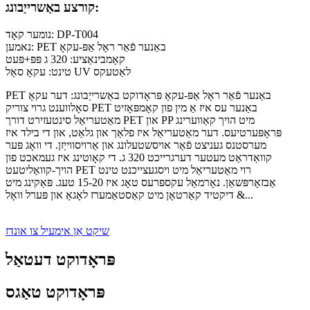
קורצע באַשרייַבונג:
נומער קאָד: DP-T004
נאמען: PET באַנער פֿאַר ראָל אַפּ-עקאָ
קאָמבינאַציע: 320 ג פּפּ+פּעט
טינט: עקאָ סאָל UV לאַטעקס
PET באַנער פֿאַר ראָל אַפּ-עקאָ פּראָדוקט באַשרייַבונג: דער עקאָ
סאָלווענט גרוי צוריק PET באַנער עס איז אַ מין פון קאָמפּאָזיט
מאַטעריאַל סינטעזירט דורך PET און PP מיט הויך קאַווערינג
פּראָפּערטיעס. דער מאַטעריאַל איז פלאַך און גלאַט, און די בילד איז
מערסטנס געניצט פֿאַר אויסשטעלונג און אַרויסווייַזן. די וואָג פּער
קוואַדראַט מעטער דערגרייכט 320 ג. די קאָוטינג איז געמאכט פון
הויך-קוואַליטעט PET רוי מאַטעריאַל מיט ויסגעצייכנט טינט
אַבזאָרפּשאַן. נאָרמאַל עקספּרעס טאָג איז 15-20 טעג. פּאַקינג מיט
דיקטיד קאַרטאָן מיט קאַסטאַמערז לאָגאָ און פּערל וואָל &...
שיקט אַן אימעיל צו אונדז
פּראָדוקט דעטאַל
פּראָדוקט טאַגס