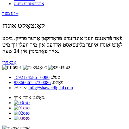
אינדוסטריע נייעס
זע מער +
קאָנטאַקט אונדז
פֿאַר פֿראַגעס וועגן אונדזערע פּראָדוקטן אָדער פּרייזן, ביטע
לאָזט אונדז אייער בליצפּאָסט אַדרעס און מיר וועלן זיך מיט
אייך פֿאַרבינדן אין 24 שעה.
אַבאָנירן
טעל.:
0086 15921745861
פאַקס:
0086 573 82866661
info@shaweidigital.com
אימעיל:
פֿאָלגט אונדז אויף: