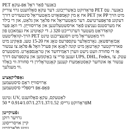
PET באַנער פֿאַר ראָל אַפּ-עקאָ
פּראָדוקט באַשרייַבונג: דער עקאָ סאָלווענט גרוי צוריק PET באַנער. עס
איז אַ מין קאָמפּאָזיט מאַטעריאַל סינטעזירט דורך PET און PP מיט הויך
דעקונג פּראָפּערטיעס. דער מאַטעריאַל איז פלאַך און גלאַט, און די בילד
איז מערסטנס געניצט פֿאַר אויסשטעלונגען און אַרויסווייַזן. די וואָג פּער
קוואַדראַט מעטער דערגרייכט 320 ג. די קאָוטינג איז געמאכט פון
הויך-קוואַליטעט PET רוי מאַטעריאַל מיט ויסגעצייכנט טינט
אַבזאָרפּשאַן. נאָרמאַלער עקספּרעס טאָג איז 15-20 טעג. פּאַקינג מיט
פארדיקטער קאַרטאָן מיט קונה לאָגאָ און פּערל וואָל & פּלאַג צו ענשור
אַז די סחורה וועט נישט ווערן דאַמידזשד אין טראַנספּאָרט. מוסטערס
זענען פריי צו באַקומען און עקספּרעס דורך UPS, DHL, Fedex, עטק. צו
ענשור אַז אונדזער קאַסטאַמערז קענען קאָנטראָלירן די סחורה ווי באַלד
ווי מעגלעך.
אַפּליקאַציע:
אַרויסווייַז ראַם סיסטעמען
פּאָפּ-אַפּ דיספּליי סיסטעמען
טינט: UV, לאַטעקס, עקאָ סאָלווענט
פּראָדוקט גרייס: 0.914/1.07/1.27/1.37/1.52 * 50M
פֿעיִקייטן:
גרויער רוקן
קיין אויסרייסונג
גוטע פלאַכקייט