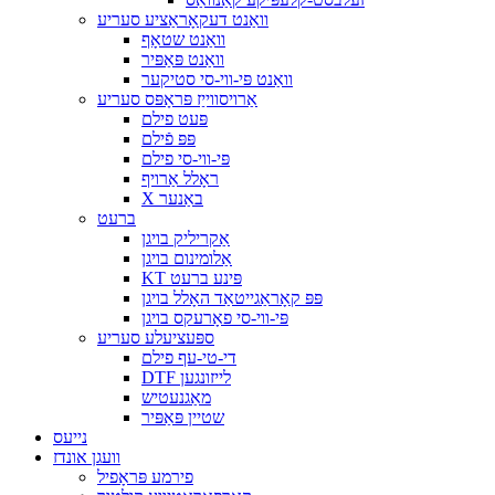
וואַנט דעקאָראַציע סעריע
וואַנט שטאָף
וואַנט פּאַפּיר
וואַנט פּי-ווי-סי סטיקער
אַרויסווייַז פּראָפּס סעריע
פּעט פילם
פּפּ פֿילם
פּי-ווי-סי פילם
ראָלל אַרויף
X באַנער
ברעט
אַקריליק בויגן
אַלומינום בויגן
KT פּינע ברעט
פּפּ קאָראַגייטאַד האָלל בויגן
פּי-ווי-סי פאָרעקס בויגן
ספּעציעלע סעריע
די-טי-עף פילם
DTF לייזונגען
מאַגנעטיש
שטיין פּאַפּיר
נייעס
וועגן אונדז
פירמע פּראָפיל