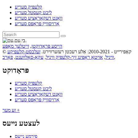
קלעפּיק סעריע
ליכט קעסטל סעריע
וואַנט דעקאָראַציע סעריע
אַרויסווייַז פּראָפּס סעריע
הייסע פּראָדוקטן
,
זייטלעך מאַפּע
© קאַפּירייט - 2010-2021: אַלע רעכטן רעזערווירט.
זעלבסט-קלעפּיקע
,
וויניל
,
אויטאָ ראַפּינג זיך-קלעפּיק וויניל
,
עקאָ-סאָלווענט
,
פאַרב
פּראָדוקט
קלעפּיק סעריע
ליכט קעסטל סעריע
וואַנט דעקאָראַציע סעריע
אַרויסווייַז פּראָפּס סעריע
זע מער +
לעצטע נייעס
פירמע נייעס