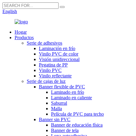
English
Hogar
Productos
Serie de adhesivos
Laminación en frío
Vinilo PVC de color
Visión unidireccional
Pegatina de PP
Vinilo PVC
Vinilo reflectante
Serie de cajas de luz
Banner flexible de PVC
Laminado en frío
Laminado en caliente
Saburral
Malla
Película de PVC para techo
Banner sin PVC
Banner de educación física
Banner de tela
Lona autoadhesiva