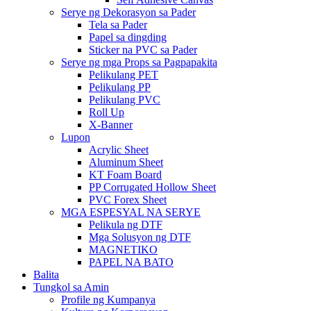
Serye ng Dekorasyon sa Pader
Tela sa Pader
Papel sa dingding
Sticker na PVC sa Pader
Serye ng mga Props sa Pagpapakita
Pelikulang PET
Pelikulang PP
Pelikulang PVC
Roll Up
X-Banner
Lupon
Acrylic Sheet
Aluminum Sheet
KT Foam Board
PP Corrugated Hollow Sheet
PVC Forex Sheet
MGA ESPESYAL NA SERYE
Pelikula ng DTF
Mga Solusyon ng DTF
MAGNETIKO
PAPEL NA BATO
Balita
Tungkol sa Amin
Profile ng Kumpanya