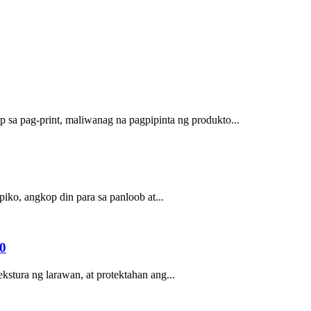
 sa pag-print, maliwanag na pagpipinta ng produkto...
piko, angkop din para sa panloob at...
0
stura ng larawan, at protektahan ang...