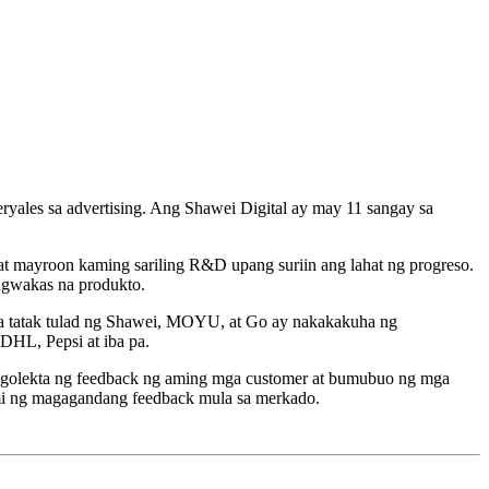
yales sa advertising. Ang Shawei Digital ay may 11 sangay sa
at mayroon kaming sariling R&D upang suriin ang lahat ng progreso.
ngwakas na produkto.
ga tatak tulad ng Shawei, MOYU, at Go ay nakakakuha ng
DHL, Pepsi at iba pa.
golekta ng feedback ng aming mga customer at bumubuo ng mga
ng magagandang feedback mula sa merkado.