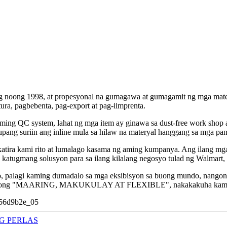
ag noong 1998, at propesyonal na gumagawa at gumagamit ng mga mater
a, pagbebenta, pag-export at pag-iimprenta.
ming QC system, lahat ng mga item ay ginawa sa dust-free work shop 
ang suriin ang inline mula sa hilaw na materyal hanggang sa mga pa
katira kami rito at lumalago kasama ng aming kumpanya. Ang ilang m
atugmang solusyon para sa ilang kilalang negosyo tulad ng Walmart, 
, palagi kaming dumadalo sa mga eksibisyon sa buong mundo, nangon
produktong "MAARING, MAKUKULAY AT FLEXIBLE", nakakakuha kami 
G PERLAS