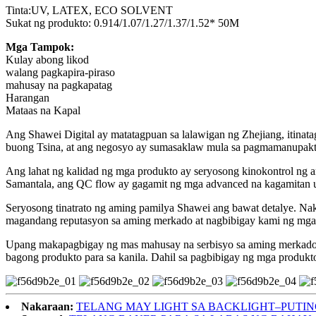
Tinta:UV, LATEX, ECO SOLVENT
Sukat ng produkto: 0.914/1.07/1.27/1.37/1.52* 50M
Mga Tampok:
Kulay abong likod
walang pagkapira-piraso
mahusay na pagkapatag
Harangan
Mataas na Kapal
Ang Shawei Digital ay matatagpuan sa lalawigan ng Zhejiang, itinat
buong Tsina, at ang negosyo ay sumasaklaw mula sa pagmamanupaktur
Ang lahat ng kalidad ng mga produkto ay seryosong kinokontrol ng a
Samantala, ang QC flow ay gagamit ng mga advanced na kagamitan up
Seryosong tinatrato ng aming pamilya Shawei ang bawat detalye. Na
magandang reputasyon sa aming merkado at nagbibigay kami ng mga k
Upang makapagbigay ng mas mahusay na serbisyo sa aming merkado
bagong produkto para sa kanila. Dahil sa pagbibigay ng mga 
Nakaraan:
TELANG MAY LIGHT SA BACKLIGHT–PUTIN