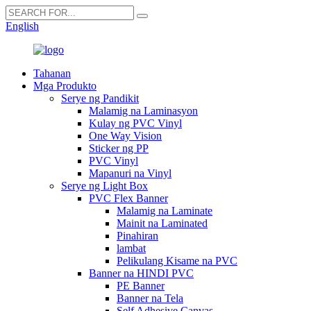
English
Tahanan
Mga Produkto
Serye ng Pandikit
Malamig na Laminasyon
Kulay ng PVC Vinyl
One Way Vision
Sticker ng PP
PVC Vinyl
Mapanuri na Vinyl
Serye ng Light Box
PVC Flex Banner
Malamig na Laminate
Mainit na Laminated
Pinahiran
lambat
Pelikulang Kisame na PVC
Banner na HINDI PVC
PE Banner
Banner na Tela
Self Adhesive Canvas