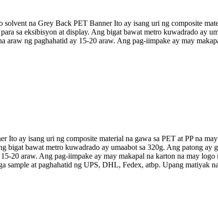
solvent na Grey Back PET Banner Ito ay isang uri ng composite mater
t para sa eksibisyon at display. Ang bigat bawat metro kuwadrado ay 
na araw ng paghahatid ay 15-20 araw. Ang pag-iimpake ay may makapal 
Ito ay isang uri ng composite material na gawa sa PET at PP na may m
 Ang bigat bawat metro kuwadrado ay umaabot sa 320g. Ang patong ay 
y 15-20 araw. Ang pag-iimpake ay may makapal na karton na may logo 
mga sample at paghahatid ng UPS, DHL, Fedex, atbp. Upang matiyak n