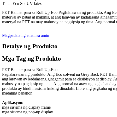
Tinta: Eco Sol UV latex
PET Banner para sa Roll Up-Eco Paglalarawan ng produkto: Ang Eco 
materyal ay patag at makinis, at ang larawan ay kadalasang ginagami
materyal na PET na may mahusay na pagsipsip ng tinta. Ang normal 
Magpadala ng email sa amin
Detalye ng Produkto
Mga Tag ng Produkto
PET Banner para sa Roll Up-Eco
Paglalarawan ng produkto: Ang Eco solvent na Grey Back PET Banner 
ang larawan ay kadalasang ginagamit para sa eksibisyon at display.
mahusay na pagsipsip ng tinta. Ang normal na araw ng paghahatid a
produkto ay hindi masisira habang dinadala. Libre ang pagkuha ng 
madaling panahon.
Aplikasyon:
mga sistema ng display frame
mga sistema ng pop-up display