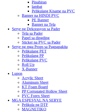
Pinahiran
lambat
Pelikulang Kisame na PVC
Banner na HINDI PVC
PE Banner
Banner na Tela
Serye ng Dekorasyon sa Pader
Tela sa Pader
Papel sa dingding
Sticker na PVC sa Pader
Serye ng mga Props sa Pagpapakita
Pelikulang PET
Pelikulang PP
Pelikulang PVC
Roll Up
X-Banner
Lupon
Acrylic Sheet
Aluminum Sheet
KT Foam Board
PP Corrugated Hollow Sheet
PVC Forex Sheet
MGA ESPESYAL NA SERYE
Pelikula ng DTF
MAGNETIKO