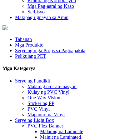
Kultura ng Korporasyon
Mga Pag-aaral ng Kaso
Serbisyo
Makipag-ugnayan sa Amin
Tahanan
Mga Produkto
Serye ng mga Props sa Pagpapakita
Pelikulang PET
Mga Kategorya
Serye ng Pandikit
Malamig na Laminasyon
Kulay ng PVC Vinyl
One Way Vision
Sticker ng PP
PVC Vinyl
Mapanuri na Vinyl
Serye ng Light Box
PVC Flex Banner
Malamig na Laminate
Mainit na Laminated