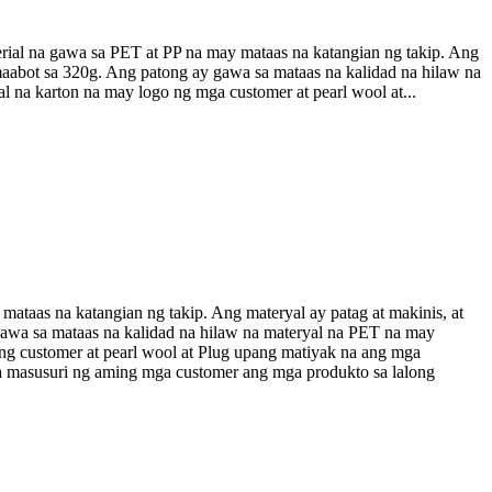
ial na gawa sa PET at PP na may mataas na katangian ng takip. Ang
umaabot sa 320g. Ang patong ay gawa sa mataas na kalidad na hilaw na
na karton na may logo ng mga customer at pearl wool at...
ataas na katangian ng takip. Ang materyal ay patag at makinis, at
gawa sa mataas na kalidad na hilaw na materyal na PET na may
ng customer at pearl wool at Plug upang matiyak na ang mga
a masusuri ng aming mga customer ang mga produkto sa lalong