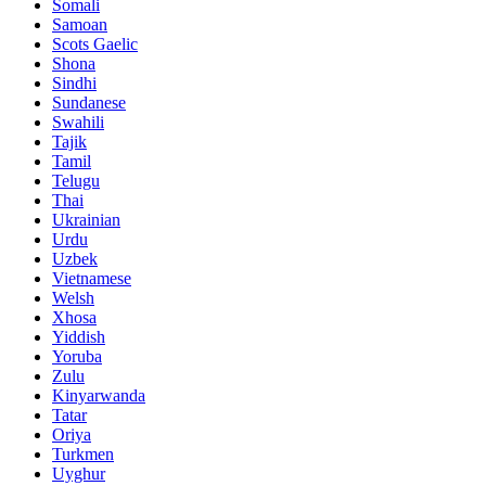
Somali
Samoan
Scots Gaelic
Shona
Sindhi
Sundanese
Swahili
Tajik
Tamil
Telugu
Thai
Ukrainian
Urdu
Uzbek
Vietnamese
Welsh
Xhosa
Yiddish
Yoruba
Zulu
Kinyarwanda
Tatar
Oriya
Turkmen
Uyghur