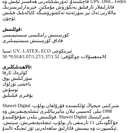
قاچىلىنىدۇ. ئەۋرىشكىلەرنى ھەقسىز ئېلىش ۋە UPS، DHL، Fedex
قاتارلىقلار ئارقىلىق يەتكۈزۈش مۇمكىن. خېرىدارلىرىمىزنىڭ
ماللارنى ئەڭ تېز سۈرئەتتە تەكشۈرۈشىگە كاپالەتلىك قىلىش
ئۈچۈن.
قوللىنىش:
كۆرسىتىش رامكىسى سىستېمىسى
قاداق كۆرسىتىش سىستېمىلىرى
سىيا: UV، LATEX، ECO ئېرىتكۈچى
مەھسۇلات چوڭلۇقى: 0.914/1.07/1.27/1.37/1.52* 50M
ئالاھىدىلىكلىرى:
كۈلرەڭ ئارقا
سۈركىلىش يوق
ياخشى تۈزلۈك
توسۇش
يۇقىرى قېلىنلىق
Shawei Digital شىركىتى جېجياڭ ئۆلكىسىدە قۇرۇلغان بولۇپ،
1998-يىلى كەسپىي ئېلان ماتېرىياللىرى ئىشلەپچىقىرىش ۋە
قوللىنىش بىلەن شۇغۇللىنىدۇ. Shawei Digital شىركىتىنىڭ
جۇڭگودىكى 11 تارمىقى بار بولۇپ، ئىشلەپچىقىرىش، سېتىش،
ئېكسپورت ۋە بېسىش قاتارلىق ساھەلەرنى ئۆز ئىچىگە ئالىدۇ.