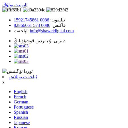
ئابونىت بولۇڭ
تېلېفون:
0086 15921745861
فاكىس:
0086 573 82866661
info@shaweidigital.com
ئېلخەت:
بىزنى بۇ يەردىن قوشۇۋېلىڭ:
ئېلخەت يوللاش
x
English
French
German
Portuguese
Spanish
Russian
Japanese
Korean