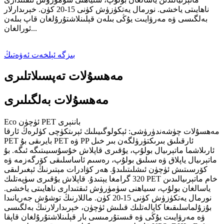
ناھايىتى ياخشى. نورمال يەتكۈزۈش كۈنى 15-20 كۈن. خېرىدارلار
بەلگىسى ۋە مەرۋايىت يۇڭى بىلەن قېلىنلاشتۇرۇلغان قاپ بىلەن
ئورالغان...
بىزگە ئېلخەت ئەۋەتىڭ
مەھسۇلات تەپسىلاتلىرى
مەھسۇلات بەلگىلىرى
Eco ئۈچۈن PET باننېرى
مەھسۇلات چۈشەندۈرۈشى: ئېكولوگىيىلىك ئېرىتكۈچى كۈلرەڭ ئارقا
PET بايرىقى بۇ PET ۋە PP ئارقىلىق بىرىكتۈرۈلگەن بىر خىل
ئارىلاشما ماتېرىيال بولۇپ، يۇقىرى قاپلاش خۇسۇسىيىتىگە ئىگە. بۇ
ماتېرىيال ياپلاق ۋە سىلىق بولۇپ، رەسىم ئاساسلىقى كۆرگەزمە ۋە
كۆرسىتىش ئۈچۈن ئىشلىتىلىدۇ. ھەر كۋادرات مېتىرنىڭ ئېغىرلىقى
320 گرامغا يېتىدۇ. قاپلاش يۇقىرى سۈپەتلىك PET خام ماتېرىيالىدىن
ياسالغان بولۇپ، سىياھنى سۈمۈرۈش ئىقتىدارى ناھايىتى ياخشى.
نورمال يەتكۈزۈش كۈنى 15-20 كۈن. ماللارنىڭ توشۇش جەريانىدا
بۇزۇلماسلىقىغا كاپالەتلىك قىلىش ئۈچۈن، خېرىدارلارنىڭ بەلگىسى
ۋە مەرۋايىت يۇڭى ۋە قىستۇرمىسى بار قېلىنلاشتۇرۇلغان قاپقا