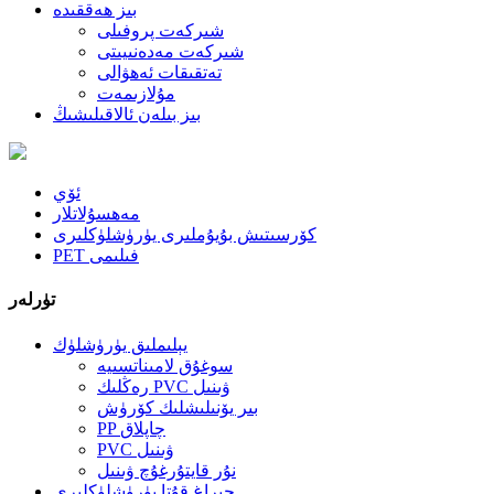
بىز ھەققىدە
شىركەت پروفىلى
شىركەت مەدەنىيىتى
تەتقىقات ئەھۋالى
مۇلازىمەت
بىز بىلەن ئالاقىلىشىڭ
ئۆي
مەھسۇلاتلار
كۆرسىتىش بۇيۇملىرى يۈرۈشلۈكلىرى
PET فىلىمى
تۈرلەر
يېلىملىق يۈرۈشلۈك
سوغۇق لامىناتسىيە
رەڭلىك PVC ۋىنىل
بىر يۆنىلىشلىك كۆرۈش
PP چاپلاق
PVC ۋىنىل
نۇر قايتۇرغۇچ ۋىنىل
چىراغ قۇتا يۈرۈشلۈكلىرى