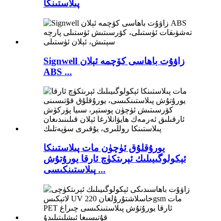
پىلاستىنكا
Signwell زاۋۇت باھاسى كۆچمە ئېلان
ABS ...
يورۇقلۇق ئۈچۈن مات پىلاستىنكا
ئېكولوگىيىلىك ئېرىتكۈچ ئارقا يورۇتۇش
پىلاستىنكىسى ...