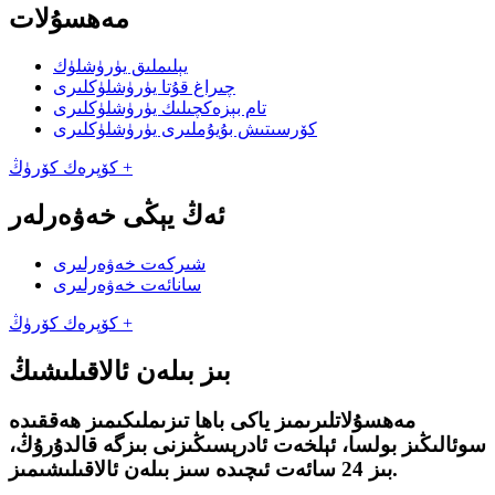
مەھسۇلات
يېلىملىق يۈرۈشلۈك
چىراغ قۇتا يۈرۈشلۈكلىرى
تام بېزەكچىلىك يۈرۈشلۈكلىرى
كۆرسىتىش بۇيۇملىرى يۈرۈشلۈكلىرى
كۆپرەك كۆرۈڭ +
ئەڭ يېڭى خەۋەرلەر
شىركەت خەۋەرلىرى
سانائەت خەۋەرلىرى
كۆپرەك كۆرۈڭ +
بىز بىلەن ئالاقىلىشىڭ
مەھسۇلاتلىرىمىز ياكى باھا تىزىملىكىمىز ھەققىدە
سوئالىڭىز بولسا، ئېلخەت ئادرېسىڭىزنى بىزگە قالدۇرۇڭ،
بىز 24 سائەت ئىچىدە سىز بىلەن ئالاقىلىشىمىز.