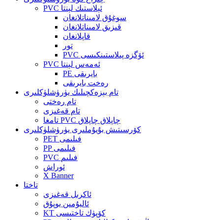
PVC ئېلاستىك لېنتا
سوغۇق لامىناتلانغان
قىزىق لامىناتلانغان
قاپلانغان
تور
PVC ئۆگزە پىلاستىنكىسى
PVC ئەمەس لېنتا
PE بايرىقى
رەخت بايرىقى
تام بېزەكچىلىك يۈرۈشلۈكلىرى
تام رەختى
تام قەغىزى
تامغا PVC چاپلاق چاپلاق
كۆرسىتىش بۇيۇملىرى يۈرۈشلۈكلىرى
PET فىلىمى
PP فىلىمى
PVC فىلىم
ئوراش
X Banner
تاختا
ئاكرىل قەغىزى
ئاليۇمىن يوپۇق
KT كۆپۈك تاختىسى