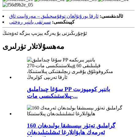
ئالدىنقىسى:
ئارقا يورۇتۇلغان توقۇمىچىلىق – مەرۋايىت ئاق
كېيىنكىسى:
سىرتقى باننېر رەختى
ئۇچۇرىڭىزنى بۇ يەرگە يېزىپ بىزگە ئەۋەتىڭ
مەھسۇلاتلار تۈرلىرى
سۇغا چىداملىق PP باننېر كومپوزىت
پىلاستىنكىسى مات-...
160 گراملىق تەتۈر بېسىشقا بولىدىغان
ئەرمەك ھايۋانلارغا ئىشلىتىلىدىغان