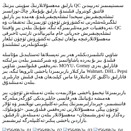
بارلىق مەھسۇلاتلارنىڭ سۈپىتى بىزنىڭ QC سىستېمىمىز تەرىپىدىن
قاتتىق كونترول قىلىنىدۇ، بارلىق بۇيۇملار چاڭ-توزانسىز
ئىشلەپچىقىرىش سېخىدا ئىشلەپچىقىرىلىدۇ، ھەمدە بىز بارلىق
ئىلگىرىلەشلەرنى تەكشۈرۈش ئۈچۈن ئۆزىمىزنىڭ تەتقىقات ۋە
تەرەققىيات خىزمەتلىرىمىزگە ئىگە. شۇنىڭ بىلەن بىر ۋاقىتتا، QC
ئىشلەپچىقىرىش جەريانى خام ماتېرىيالدىن تارتىپ ئاخىرقى
مەھسۇلاتلارغىچە بولغان ئىچكى تەكشۈرۈش ئۈچۈن ئىلغار
ئۈسكۈنىلەرنى ئىشلىتىدۇ.
شاۋېي ئائىلىمىزدىكىلەر ھەر بىر تەپسىلاتقا ئەستايىدىل مۇئامىلە
قىلىدۇ. بىز بۇ يەردە ياشاۋاتىمىز ۋە شىركىتىمىز بىلەن بىرلىكتە
تەرەققىي قىلىۋاتىمىز. شاۋېي، MOYU، Gomay قاتارلىق بەزى
ماركىلار بازىرىمىزدا ياخشى ئابرويغا ئىگە، بىز Walmart، DHL، Pepsi
قاتارلىق داڭلىق كارخانىلارغا ماس كېلىدىغان ھەل قىلىش چارىلىرى
بىلەن تەمىنلىدۇق.
بازىرىمىزغا تېخىمۇ ياخشى مۇلازىمەت بىلەن تەمىنلەش ئۈچۈن، بىز
ھەمىشە دۇنيانىڭ ھەرقايسى جايلىرىدىكى كۆرگەزمىلەرگە
قاتنىشىمىز، خېرىدارلىرىمىزنىڭ پىكىر-تەكلىپلىرىنى توپلايمىز ۋە ئۇلار
ئۈچۈن يېڭى مەھسۇلاتلارنى تەرەققىي قىلدۇرىمىز. «ئۈنۈملۈك،
رەڭدار ۋە ئەۋرىشىمچان» مەھسۇلاتلار بىلەن تەمىنلەش ئارقىلىق،
بازاردىن ياخشى پىكىر-تەكلىپلەرگە ئېرىشىمىز.