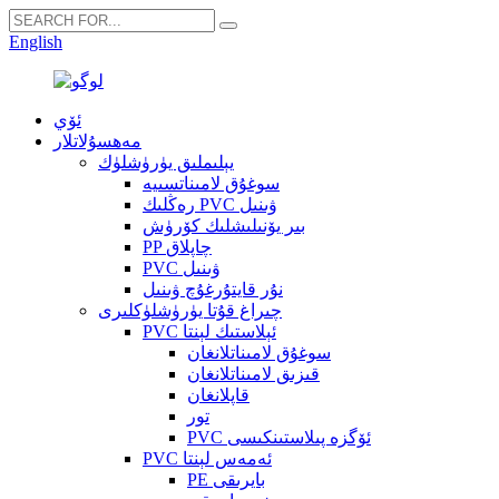
English
ئۆي
مەھسۇلاتلار
يېلىملىق يۈرۈشلۈك
سوغۇق لامىناتسىيە
رەڭلىك PVC ۋىنىل
بىر يۆنىلىشلىك كۆرۈش
PP چاپلاق
PVC ۋىنىل
نۇر قايتۇرغۇچ ۋىنىل
چىراغ قۇتا يۈرۈشلۈكلىرى
PVC ئېلاستىك لېنتا
سوغۇق لامىناتلانغان
قىزىق لامىناتلانغان
قاپلانغان
تور
PVC ئۆگزە پىلاستىنكىسى
PVC ئەمەس لېنتا
PE بايرىقى