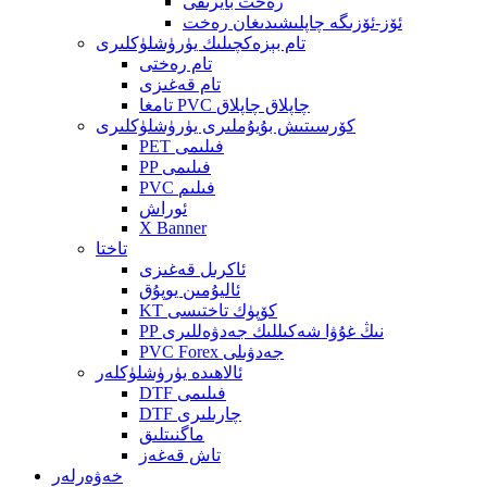
رەخت بايرىقى
ئۆز-ئۆزىگە چاپلىشىدىغان رەخت
تام بېزەكچىلىك يۈرۈشلۈكلىرى
تام رەختى
تام قەغىزى
تامغا PVC چاپلاق چاپلاق
كۆرسىتىش بۇيۇملىرى يۈرۈشلۈكلىرى
PET فىلىمى
PP فىلىمى
PVC فىلىم
ئوراش
X Banner
تاختا
ئاكرىل قەغىزى
ئاليۇمىن يوپۇق
KT كۆپۈك تاختىسى
PP نىڭ غۇۋا شەكىللىك جەدۋەللىرى
PVC Forex جەدۋىلى
ئالاھىدە يۈرۈشلۈكلەر
DTF فىلىمى
DTF چارىلىرى
ماگنىتلىق
تاش قەغەز
خەۋەرلەر