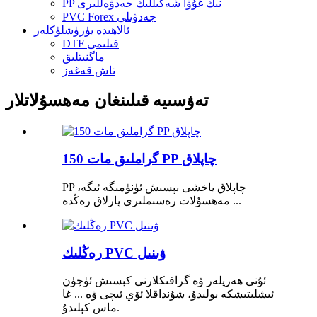
PP نىڭ غۇۋا شەكىللىك جەدۋەللىرى
PVC Forex جەدۋىلى
ئالاھىدە يۈرۈشلۈكلەر
DTF فىلىمى
ماگنىتلىق
تاش قەغەز
تەۋسىيە قىلىنغان مەھسۇلاتلار
150 گراملىق مات PP چاپلاق
PP چاپلاق ياخشى بېسىش ئۈنۈمىگە ئىگە،
مەھسۇلات رەسىملىرى پارلاق رەڭدە ...
رەڭلىك PVC ۋىنىل
ئۇنى ھەرپلەر ۋە گرافىكلارنى كېسىش ئۈچۈن
ئىشلىتىشكە بولىدۇ، شۇنداقلا ئۆي ئىچى ۋە ... غا
ماس كېلىدۇ.