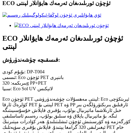
ECO ئۈچۈن ئورىلىدىغان ئەرمەك ھايۋانلار لېنتى
ECO ئۈچۈن ئورىلىدىغان ئەرمەك ھايۋانلار
لېنتى
قىسقىچە چۈشەندۈرۈش:
بۇيۇم كودى: DP-T004
ئىسمى: Eco ئۈچۈن PET باننېرى
بىرىكمە: 320g PP+PET
سىيا: Eco Sol UV لاتېكىس
Eco ئۈچۈن PET لېنتى مەھسۇلات چۈشەندۈرۈشى: Eco ئېرىتكۈچى
كۈلرەڭ ئارقا PET لېنتى بۇ PET ۋە PP ئارقىلىق بىرىكتۈرۈلگەن بىر
خىل ئارىلاشما ماتېرىيال بولۇپ، يۇقىرى قاپلاش خۇسۇسىيىتىگە
ئىگە. بۇ ماتېرىيال ياپلاق ۋە سىلىق بولۇپ، رەسىم ئاساسلىقى
كۆرگەزمە ۋە كۆرسىتىش ئۈچۈن ئىشلىتىلىدۇ. ھەر كۋادرات مېتىرنىڭ
ئېغىرلىقى 320 گرامغا يېتىدۇ. قاپلاش يۇقىرى سۈپەتلىك PET خام
ماتېرىيالىدىن ياسالغان بولۇپ، سىياھنى سۈمۈرۈش ئىقتىدارى