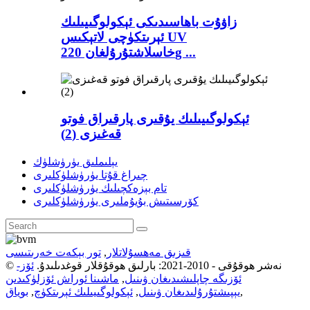
زاۋۇت باھاسىدىكى ئېكولوگىيىلىك
ئېرىتكۈچى لاتېكىس UV
خاسلاشتۇرۇلغان 220g ...
ئېكولوگىيىلىك يۇقىرى پارقىراق فوتو
قەغىزى (2)
يېلىملىق يۈرۈشلۈك
چىراغ قۇتا يۈرۈشلۈكلىرى
تام بېزەكچىلىك يۈرۈشلۈكلىرى
كۆرسىتىش بۇيۇملىرى يۈرۈشلۈكلىرى
قىزىق مەھسۇلاتلار
,
تور بېكەت خەرىتىسى
© نەشر ھوقۇقى - 2010-2021: بارلىق ھوقۇقلار قوغدىلىدۇ.
ئۆز-
ئۆزىگە چاپلىشىدىغان ۋىنىل
,
ماشىنا ئوراش ئۆزلۈكىدىن
,
يېپىشتۇرۇلىدىغان ۋىنىل
,
ئېكولوگىيىلىك ئېرىتكۈچ
,
بوياق