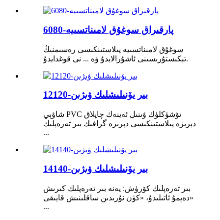
پارقىراق سوغۇق لامىناتسىيە-6080
سوغۇق لامىناتسىيە پىلاستىنكىسى رەسىمنىڭ
تېكىستۇرىسىنى ئاشۇرالايدۇ ۋە ... نى قوغدايدۇ.
بىر يۆنىلىشلىك ۋىژىن-12120
شاۋېي PVC تۆشۈكلۈك ۋىنىل ئەينەك چاپلاق
دېرىزە پىلاستىنكىسى دېرىزە گرافىك بىر تەرەپلىك
...
بىر يۆنىلىشلىك ۋىژىن-14140
بىر تەرەپلىك كۆرۈش: يەنە بىر تەرەپلىك كىرىش
دەپمۇ ئاتىلىدۇ، «كۈن نۇرىدىن ساقلىنىش قاپىقى»
...