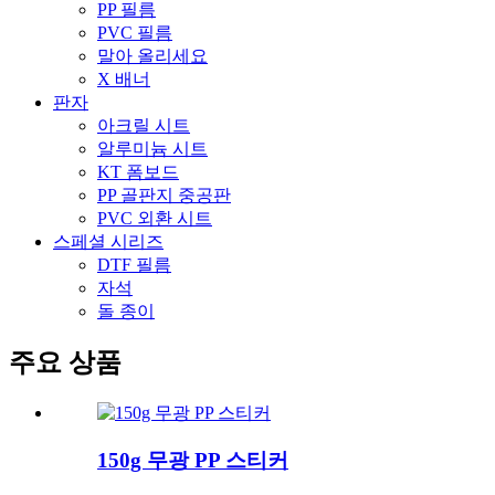
PP 필름
PVC 필름
말아 올리세요
X 배너
판자
아크릴 시트
알루미늄 시트
KT 폼보드
PP 골판지 중공판
PVC 외환 시트
스페셜 시리즈
DTF 필름
자석
돌 종이
주요 상품
150g 무광 PP 스티커