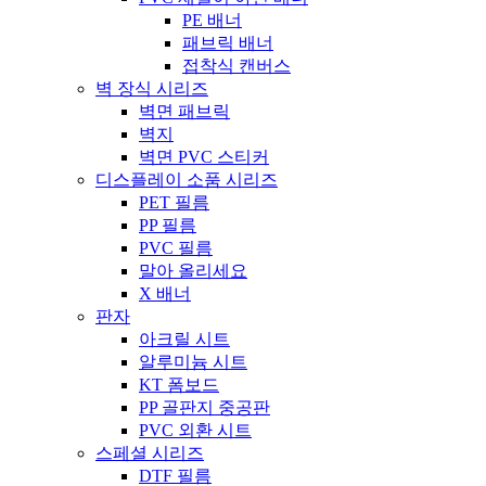
PE 배너
패브릭 배너
접착식 캔버스
벽 장식 시리즈
벽면 패브릭
벽지
벽면 PVC 스티커
디스플레이 소품 시리즈
PET 필름
PP 필름
PVC 필름
말아 올리세요
X 배너
판자
아크릴 시트
알루미늄 시트
KT 폼보드
PP 골판지 중공판
PVC 외환 시트
스페셜 시리즈
DTF 필름