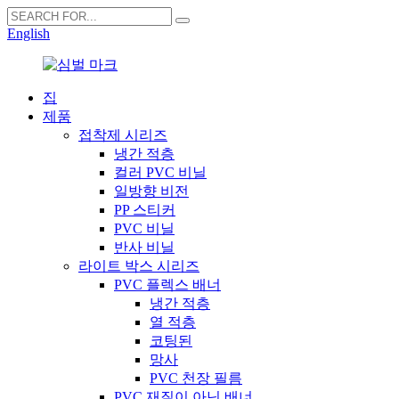
English
집
제품
접착제 시리즈
냉간 적층
컬러 PVC 비닐
일방향 비전
PP 스티커
PVC 비닐
반사 비닐
라이트 박스 시리즈
PVC 플렉스 배너
냉간 적층
열 적층
코팅된
망사
PVC 천장 필름
PVC 재질이 아닌 배너