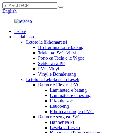
English
Lehae
Lihlahisoa
Letoto la likhomaretsi
Ho Lamination e batang
'Mala oa PVC Vinyl
Pono ea Tsela e le 'Ngoe
Setikara sa PP
PVC Vinyl
Vinyl e Bonaletsang
Letoto la Lebokose la Leseli
Banner e Flex ea PVC
Laminated e batang
Laminated e Chesang
E koahetsoe
Letlooeng
Filimi ea siling ea PVC
Banner e seng ea PVC
Banner ea PE
Lesela la Lesela
Kanavase e Ikhomaretsang