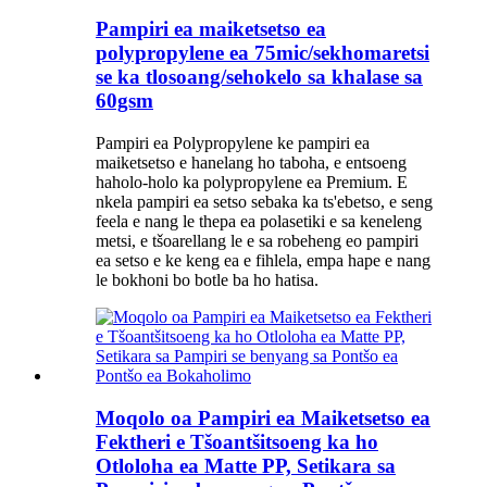
Pampiri ea maiketsetso ea
polypropylene ea 75mic/sekhomaretsi
se ka tlosoang/sehokelo sa khalase sa
60gsm
Pampiri ea Polypropylene ke pampiri ea
maiketsetso e hanelang ho taboha, e entsoeng
haholo-holo ka polypropylene ea Premium. E
nkela pampiri ea setso sebaka ka ts'ebetso, e seng
feela e nang le thepa ea polasetiki e sa keneleng
metsi, e tšoarellang le e sa robeheng eo pampiri
ea setso e ke keng ea e fihlela, empa hape e nang
le bokhoni bo botle ba ho hatisa.
Moqolo oa Pampiri ea Maiketsetso ea
Fektheri e Tšoantšitsoeng ka ho
Otloloha ea Matte PP, Setikara sa