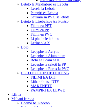
Letoto la Mekhabiso ea Lebota
Lesela la Lebota
Pampiri ea Lebota
Setikara sa PVC sa lebota
Letoto la Lisebelisoa tsa Pontšo
Filimi ea PET
Filimi ea PP
Filimi ea PVC
Li phuthele holimo
Letšoao la X
Boto
Leqephe la Acrylic
Leqephe la Aluminium
Boto ea Foam ea KT
Leqephe le sekoti la PP
Leqephe la Forex la PVC
LETOTO LE IKHETHILENG
FILIMI EA DTF
Litharollo tsa DTF
MAKENETE
PAMPIRI EA LEJWE
Litaba
Mabapi le rona
Boemo ba Khoebo