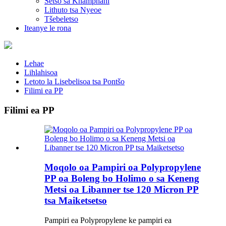
Setso sa Khamphani
Lithuto tsa Nyeoe
Tšebeletso
Iteanye le rona
Lehae
Lihlahisoa
Letoto la Lisebelisoa tsa Pontšo
Filimi ea PP
Filimi ea PP
Moqolo oa Pampiri oa Polypropylene
PP oa Boleng bo Holimo o sa Keneng
Metsi oa Libanner tse 120 Micron PP
tsa Maiketsetso
Pampiri ea Polypropylene ke pampiri ea