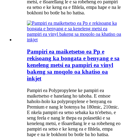
metsi, e tšoarellang le e sa robeheng eo pampiri
ea setso e ke keng ea e fihlela, empa hape e na le
bokhoni bo botle ba ho hatisa.
Pampiri ea maiketsetso ea Pp e
rekisoang ka bongata e benyang e sa
keneleng metsi ea pampiri ea vinyl
bakeng sa moqolo oa khatiso oa
inkjet
Pampiri ea Polypropylene ke pampiri ea
maiketsetso e hanelang ho taboha. E entsoe
haholo-holo ka polypropylene e benyang ea
Premium e nang le botenya ba 180mic, 210mic.
E nkela pampiri ea setso sebaka ka ts'ebetso, e
seng feela e nang le thepa ea polasetiki e sa
keneleng metsi, e tšoarellang le e sa robeheng eo
pampiri ea setso e ke keng ea e fihlela, empa
hape e na le bokhoni bo botle ba ho hatisa.