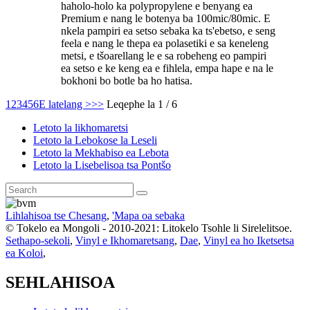
haholo-holo ka polypropylene e benyang ea
Premium e nang le botenya ba 100mic/80mic. E
nkela pampiri ea setso sebaka ka ts'ebetso, e seng
feela e nang le thepa ea polasetiki e sa keneleng
metsi, e tšoarellang le e sa robeheng eo pampiri
ea setso e ke keng ea e fihlela, empa hape e na le
bokhoni bo botle ba ho hatisa.
1
2
3
4
5
6
E latelang >
>>
Leqephe la 1 / 6
Letoto la likhomaretsi
Letoto la Lebokose la Leseli
Letoto la Mekhabiso ea Lebota
Letoto la Lisebelisoa tsa Pontšo
Lihlahisoa tse Chesang
,
'Mapa oa sebaka
© Tokelo ea Mongoli - 2010-2021: Litokelo Tsohle li Sirelelitsoe.
Sethapo-sekoli
,
Vinyl e Ikhomaretsang
,
Dae
,
Vinyl ea ho Iketsetsa
ea Koloi
,
SEHLAHISOA