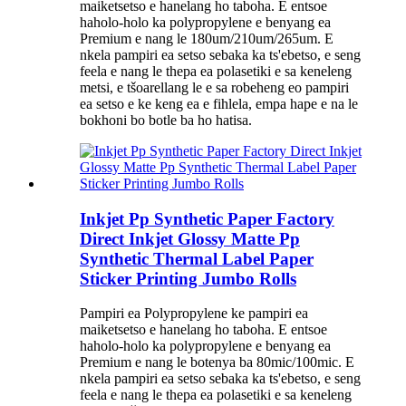
maiketsetso e hanelang ho taboha. E entsoe
haholo-holo ka polypropylene e benyang ea
Premium e nang le 180um/210um/265um. E
nkela pampiri ea setso sebaka ka ts'ebetso, e seng
feela e nang le thepa ea polasetiki e sa keneleng
metsi, e tšoarellang le e sa robeheng eo pampiri
ea setso e ke keng ea e fihlela, empa hape e na le
bokhoni bo botle ba ho hatisa.
Inkjet Pp Synthetic Paper Factory
Direct Inkjet Glossy Matte Pp
Synthetic Thermal Label Paper
Sticker Printing Jumbo Rolls
Pampiri ea Polypropylene ke pampiri ea
maiketsetso e hanelang ho taboha. E entsoe
haholo-holo ka polypropylene e benyang ea
Premium e nang le botenya ba 80mic/100mic. E
nkela pampiri ea setso sebaka ka ts'ebetso, e seng
feela e nang le thepa ea polasetiki e sa keneleng