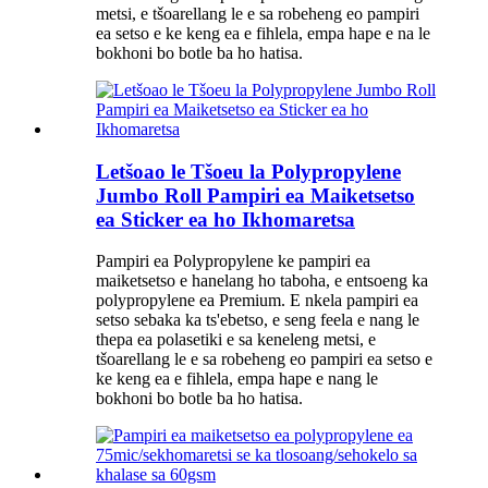
metsi, e tšoarellang le e sa robeheng eo pampiri
ea setso e ke keng ea e fihlela, empa hape e na le
bokhoni bo botle ba ho hatisa.
Letšoao le Tšoeu la Polypropylene
Jumbo Roll Pampiri ea Maiketsetso
ea Sticker ea ho Ikhomaretsa
Pampiri ea Polypropylene ke pampiri ea
maiketsetso e hanelang ho taboha, e entsoeng ka
polypropylene ea Premium. E nkela pampiri ea
setso sebaka ka ts'ebetso, e seng feela e nang le
thepa ea polasetiki e sa keneleng metsi, e
tšoarellang le e sa robeheng eo pampiri ea setso e
ke keng ea e fihlela, empa hape e nang le
bokhoni bo botle ba ho hatisa.