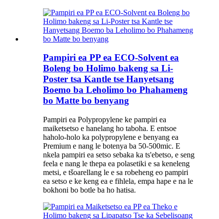
Pampiri ea PP ea ECO-Solvent ea
Boleng bo Holimo bakeng sa Li-
Poster tsa Kantle tse Hanyetsang
Boemo ba Leholimo bo Phahameng
bo Matte bo benyang
Pampiri ea Polypropylene ke pampiri ea
maiketsetso e hanelang ho taboha. E entsoe
haholo-holo ka polypropylene e benyang ea
Premium e nang le botenya ba 50-500mic. E
nkela pampiri ea setso sebaka ka ts'ebetso, e seng
feela e nang le thepa ea polasetiki e sa keneleng
metsi, e tšoarellang le e sa robeheng eo pampiri
ea setso e ke keng ea e fihlela, empa hape e na le
bokhoni bo botle ba ho hatisa.