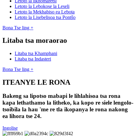
Letoto la likhomaretsi
Letoto la Lebokose la Leseli
Letoto la Mekhabiso ea Lebota
Letoto la Lisebelisoa tsa Pontšo
Bona Tse ling +
Litaba tsa moraorao
Litaba tsa Khamphani
Litaba tsa Indasteri
Bona Tse ling +
ITEANYE LE RONA
Bakeng sa lipotso mabapi le lihlahisoa tsa rona
kapa lethathamo la litheko, ka kopo re siele lengolo-
tsoibila la hau 'me re tla ikopanya le rona nakong
ea lihora tse 24.
Ingolise