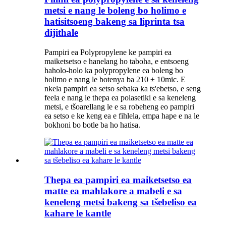
metsi e nang le boleng bo holimo e
hatisitsoeng bakeng sa liprinta tsa
dijithale
Pampiri ea Polypropylene ke pampiri ea
maiketsetso e hanelang ho taboha, e entsoeng
haholo-holo ka polypropylene ea boleng bo
holimo e nang le botenya ba 210 ± 10mic. E
nkela pampiri ea setso sebaka ka ts'ebetso, e seng
feela e nang le thepa ea polasetiki e sa keneleng
metsi, e tšoarellang le e sa robeheng eo pampiri
ea setso e ke keng ea e fihlela, empa hape e na le
bokhoni bo botle ba ho hatisa.
Thepa ea pampiri ea maiketsetso ea
matte ea mahlakore a mabeli e sa
keneleng metsi bakeng sa tšebeliso ea
kahare le kantle