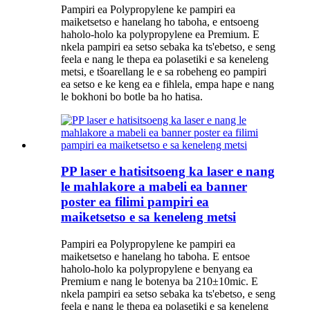
Pampiri ea Polypropylene ke pampiri ea
maiketsetso e hanelang ho taboha, e entsoeng
haholo-holo ka polypropylene ea Premium. E
nkela pampiri ea setso sebaka ka ts'ebetso, e seng
feela e nang le thepa ea polasetiki e sa keneleng
metsi, e tšoarellang le e sa robeheng eo pampiri
ea setso e ke keng ea e fihlela, empa hape e nang
le bokhoni bo botle ba ho hatisa.
PP laser e hatisitsoeng ka laser e nang
le mahlakore a mabeli ea banner
poster ea filimi pampiri ea
maiketsetso e sa keneleng metsi
Pampiri ea Polypropylene ke pampiri ea
maiketsetso e hanelang ho taboha. E entsoe
haholo-holo ka polypropylene e benyang ea
Premium e nang le botenya ba 210±10mic. E
nkela pampiri ea setso sebaka ka ts'ebetso, e seng
feela e nang le thepa ea polasetiki e sa keneleng