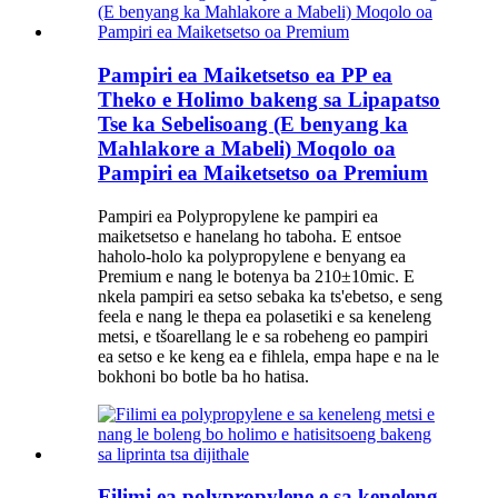
Pampiri ea Maiketsetso ea PP ea
Theko e Holimo bakeng sa Lipapatso
Tse ka Sebelisoang (E benyang ka
Mahlakore a Mabeli) Moqolo oa
Pampiri ea Maiketsetso oa Premium
Pampiri ea Polypropylene ke pampiri ea
maiketsetso e hanelang ho taboha. E entsoe
haholo-holo ka polypropylene e benyang ea
Premium e nang le botenya ba 210±10mic. E
nkela pampiri ea setso sebaka ka ts'ebetso, e seng
feela e nang le thepa ea polasetiki e sa keneleng
metsi, e tšoarellang le e sa robeheng eo pampiri
ea setso e ke keng ea e fihlela, empa hape e na le
bokhoni bo botle ba ho hatisa.
Filimi ea polypropylene e sa keneleng