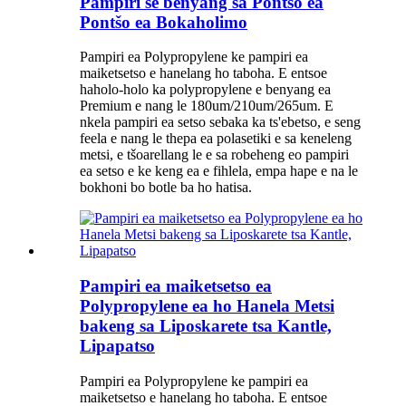
Pampiri se benyang sa Pontšo ea
Pontšo ea Bokaholimo
Pampiri ea Polypropylene ke pampiri ea
maiketsetso e hanelang ho taboha. E entsoe
haholo-holo ka polypropylene e benyang ea
Premium e nang le 180um/210um/265um. E
nkela pampiri ea setso sebaka ka ts'ebetso, e seng
feela e nang le thepa ea polasetiki e sa keneleng
metsi, e tšoarellang le e sa robeheng eo pampiri
ea setso e ke keng ea e fihlela, empa hape e na le
bokhoni bo botle ba ho hatisa.
Pampiri ea maiketsetso ea
Polypropylene ea ho Hanela Metsi
bakeng sa Liposkarete tsa Kantle,
Lipapatso
Pampiri ea Polypropylene ke pampiri ea
maiketsetso e hanelang ho taboha. E entsoe