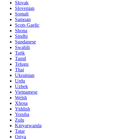
Slovak
Slovenian
Somali
Samoan
Scots Gaelic
Shona
Sindhi
Sundanese
Swahili
Tajik
Tamil
Telugu
Thai
Ukrainian
Urdu
Uzbek
Vietnamese
Welsh
Xhosa
Yiddish
Yoruba
Zulu
Kinyarwanda
Tatar
Oriya