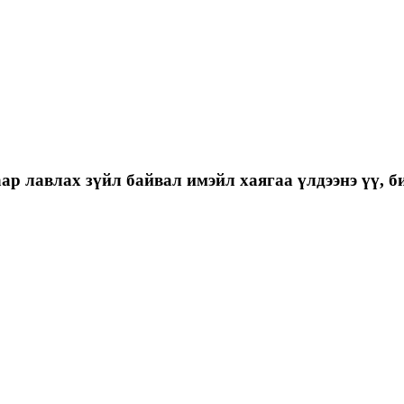
р лавлах зүйл байвал имэйл хаягаа үлдээнэ үү, би