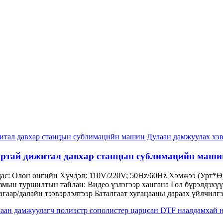
артай дижитал давхар станцын сублимацийн маш
удас: Олон өнгийн Хүчдэл: 110V/220V; 50Hz/60Hz Хэмжээ (Урт*
ын туршилтын тайлан: Видео үзлэгээр хангана Гол бүрэлдэхүүн
гаар/далайн тээвэрлэлтээр Баталгаат хугацааны дараах үйлчил