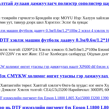
алттай дулаан дамжуулагч полиэстр сополистер ц
йн тээврийн гэрчилгээ Брэндийн нэр: MOYU Нэр: Халуун хайлс
өлөн уут, тавиур дээрх шил Хэрэглээ: Эслэг ба хувцас
TF хэвлэх машин футболк даавуу 0.3м/0.6м/1.2*100
эвлэх толгой: i3200*2/4 Хэвлэх хэмжээ: 0.3м/0.6м/1.2*100м Бэх
10V/220V гэх мэт Жин: 153 кг Холбогдох салбарууд: Оёдлын дэлг
 бэх CMYKW холимог өнгөт утасны гэр дамжуулах н
Хавтангийн төрөл: Хавтгай хэвлэгч Өнгө ба хуудас: нэг өнгө Хү
х: Дэмжлэг Хэвлэх толгой: CE4,G5i,I3200 Нарийвчлал: 300DPI, 6
нь DTF нэхмэлийн пигмент бэх Epson L1800 L805 