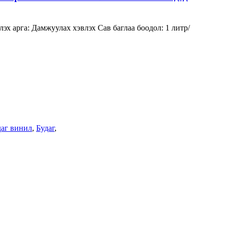
 арга: Дамжуулах хэвлэх Сав баглаа боодол: 1 литр/
даг винил
,
Будаг
,