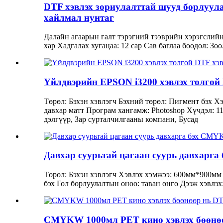
DTF хэвлэх зориулалттай шууд борлуул
хайлмал нунтаг
Далайн агаарын галт тэрэгний тээврийн хэрэгсли
хар Хадгалах хугацаа: 12 сар Сав баглаа боодол: Зө
Үйлдвэрийн EPSON i3200 хэвлэх толгой D
Төрөл: Бэхэн хэвлэгч Бэхний төрөл: Пигмент бэх Х
давхар матт Програм хангамж: Photoshop Хүчдэл: 1
дэлгүүр, Зар сурталчилгааны компани, Бусад
Давхар суурьтай цагаан суурь давхарга
Төрөл: Бэхэн хэвлэгч Хэвлэх хэмжээ: 600мм*900мм 
бэх Гол борлуулалтын оноо: таван өнгө Дээж хэвлэ
CMYKW 1000мл PET кино хэвлэх бөөнөөр 