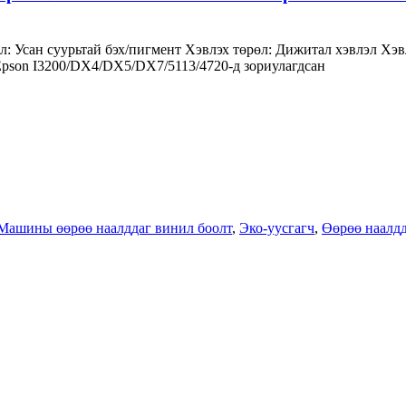
сан суурьтай бэх/пигмент Хэвлэх төрөл: Дижитал хэвлэл Хэвлэх
Epson I3200/DX4/DX5/DX7/5113/4720-д зориулагдсан
Машины өөрөө наалддаг винил боолт
,
Эко-уусгагч
,
Өөрөө наалд