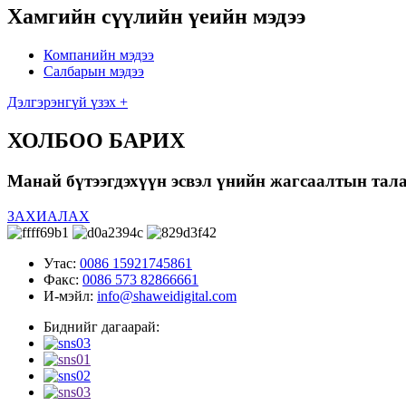
Хамгийн сүүлийн үеийн мэдээ
Компанийн мэдээ
Салбарын мэдээ
Дэлгэрэнгүй үзэх +
ХОЛБОО БАРИХ
Манай бүтээгдэхүүн эсвэл үнийн жагсаалтын талаа
ЗАХИАЛАХ
Утас:
0086 15921745861
Факс:
0086 573 82866661
И-мэйл:
info@shaweidigital.com
Биднийг дагаарай: