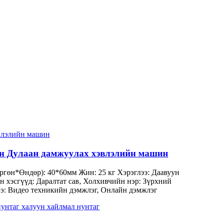
ин Дулаан дамжуулах хэвлэлийн машин
Өргөн*Өндөр): 40*60мм Жин: 25 кг Хэрэглээ: Даавуун
 хэсгүүд: Даралтат сав, Холхивчийн нэр: Зүрхний
гээ: Видео техникийн дэмжлэг, Онлайн дэмжлэг