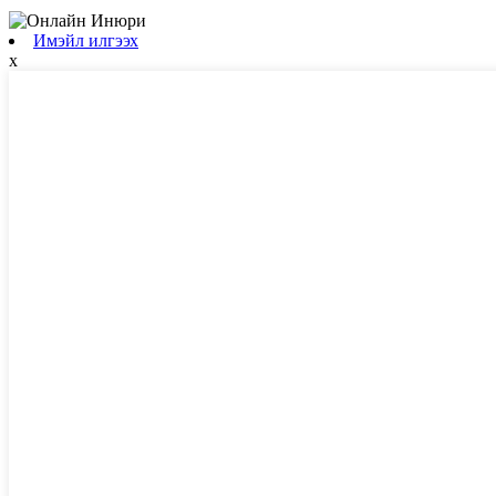
Имэйл илгээх
x