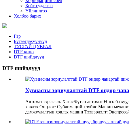
Корпорацийн соёл
Кейс судалгаа
Үйлчилгээ
Холбоо барих
Гэр
Бүтээгдэхүүнүүд
ТУСГАЙ ЦУВРАЛ
DTF кино
DTF шийдлүүд
DTF шийдлүүд
Хувцасны зориулалттай DTF өндөр чан
Автомат зэрэглэл: Хагас/бүтэн автомат Өнгө ба ху
хэвлэх Онцлог: Сублимацийн зүйлс Машин механизм
дамжуулалтын хэвлэх машин Тээвэрлэлт: Экспресс/а