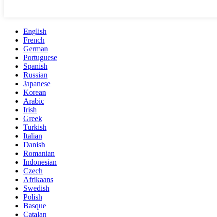
English
French
German
Portuguese
Spanish
Russian
Japanese
Korean
Arabic
Irish
Greek
Turkish
Italian
Danish
Romanian
Indonesian
Czech
Afrikaans
Swedish
Polish
Basque
Catalan