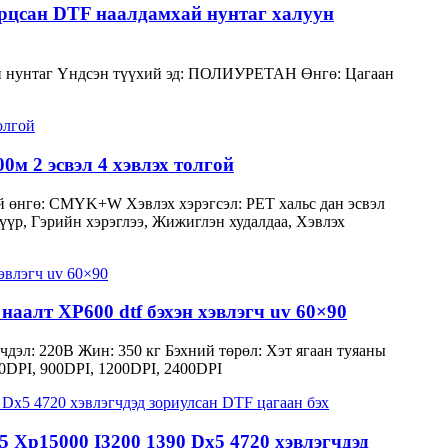
арцсан DTF наалдамхай нунтаг халуун
ан нунтаг Үндсэн түүхий эд: ПОЛИУРЕТАН Өнгө: Цагаан
м 2 эсвэл 4 хэвлэх толгой
ний өнгө: CMYK+W Хэвлэх хэрэгсэл: PET хальс дан эсвэл
үүр, Гэрийн хэрэглээ, Жижиглэн худалдаа, Хэвлэх
аалт XP600 dtf бэхэн хэвлэгч uv 60×90
чдэл: 220В Жин: 350 кг Бэхний төрөл: Хэт ягаан туяаны
00DPI, 900DPI, 1200DPI, 2400DPI
Xp15000 I3200 1390 Dx5 4720 хэвлэгчдэд