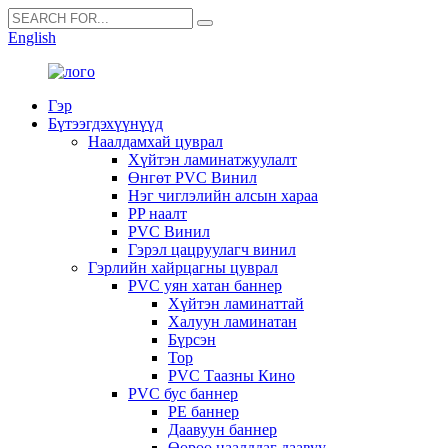
English
Гэр
Бүтээгдэхүүнүүд
Наалдамхай цуврал
Хүйтэн ламинатжуулалт
Өнгөт PVC Винил
Нэг чиглэлийн алсын хараа
PP наалт
PVC Винил
Гэрэл цацруулагч винил
Гэрлийн хайрцагны цуврал
PVC уян хатан баннер
Хүйтэн ламинаттай
Халуун ламинатан
Бүрсэн
Тор
PVC Таазны Кино
PVC бус баннер
PE баннер
Даавуун баннер
Өөрөө наалддаг даавуу