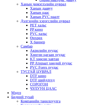
Ханын чимэглэлийн цуврал
Ханын даавуу
Ханын цаас
Ханын PVC наалт
Дэлгэцийн хэрэгслийн цуврал
PET хальс
PP кино
PVC хальс
Өнхрөх
X баннер
Самбар
Акрилийн хуудас
Хөнгөн цагаан хуудас
KT хөөсөн хавтан
PP Атираат хөндий хуудас
PVC Forex хуудас
ТУСГАЙ ЦУВРАЛ
DTF кино
DTF шийдлүүд
СОРОГОН
ЧУЛУУН ЦААС
Мэдээ
Бидний тухай
Компанийн танилцуулга