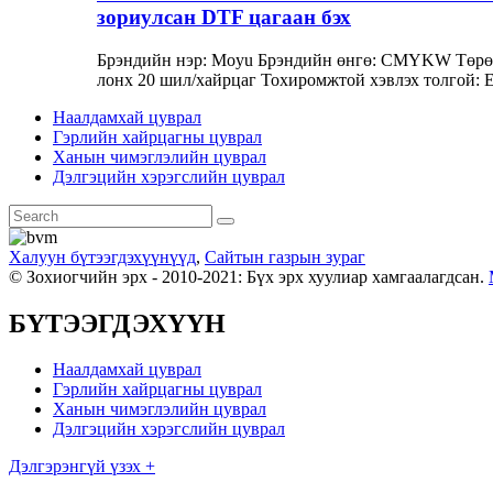
зориулсан DTF цагаан бэх
Брэндийн нэр: Moyu Брэндийн өнгө: CMYKW Төрөл: У
лонх 20 шил/хайрцаг Тохиромжтой хэвлэх толгой: 
Наалдамхай цуврал
Гэрлийн хайрцагны цуврал
Ханын чимэглэлийн цуврал
Дэлгэцийн хэрэгслийн цуврал
Халуун бүтээгдэхүүнүүд
,
Сайтын газрын зураг
© Зохиогчийн эрх - 2010-2021: Бүх эрх хуулиар хамгаалагдсан.
БҮТЭЭГДЭХҮҮН
Наалдамхай цуврал
Гэрлийн хайрцагны цуврал
Ханын чимэглэлийн цуврал
Дэлгэцийн хэрэгслийн цуврал
Дэлгэрэнгүй үзэх +