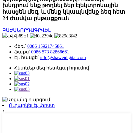
խնդրում ենք թողնել ձեր էլեկտրոնային
հասցեն մեզ, և մենք կկապնվենք ձեզ հետ
24 ժամվա ընթացքում։
ԲԱԺԱՆՈՐԴԱԳՐՎԵԼ
Հեռ․՝
0086 15921745861
Ֆաքս՝
0086 573 82866661
Էլ․ հասցե՝
info@shaweidigital.com
Հետևեք մեզ հետևյալ հղումով՝
Ուղարկել էլ. փոստ
x