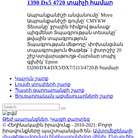
1390 Dx5 4720 տպիչի համար
Ապրանքանիշի անվանումը՝ Moyu
Ապրանքանիշի գույնը՝ CMYKW
Տեսակը՝ ջրային հիմքով թանաք/
պիգմենտ Տպագրության տեսակը՝
թվային տպագրություն
Տպագրության մեթոդը՝ փոխանցման
տպագրություն Փաթեթ՝ 1 լիտր/շիշ 20
շիշ/ստվարաթուղթ Հարմար տպիչ
գլխիկ՝ Epson
I3200/DX4/DX5/DX7/5113/4720-ի համար
Կպչուն շարք
Լույսի տուփերի շարք
Պատի զարդարանքի շարք
Ցուցադրական աքսեսուարների շարք
Թեժ ապրանքներ
,
Կայքի քարտեզ
© Հեղինակային իրավունք - 2010-2021: Բոլոր
իրավունքները պաշտպանված են։
Ավտոմեքենայի
փաթեթավորման ինքնասոսնձվող վինիլ
,
Էկո-լուծիչ
,