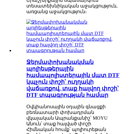
Երաշխիքային սպասարկում՝
տեսատեխնիկական աջակցություն,
առցանց աջակցություն։
Ջերմափոխանակման
պոլիեսթերային
համապոլիստերային մատ DTF
կպչուն փոշի՝ ուղղակի
վաճառքով, տաք հալվող փոշի՝
DTF տպագրության համար
Օվկիանոսային օդային գնացքի
բեռնատարի փոխադրման
վկայական Ապրանքանիշ՝ MOYU
Անուն՝ տաք հալված փոշի
Հիմնական հումք՝ պոլիուրեթան