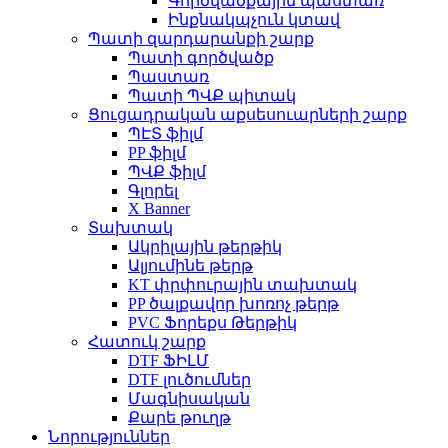
Գործվածքային պաստառ
Ինքնակպչուն կտավ
Պատի զարդարանքի շարք
Պատի գործվածք
Պաստառ
Պատի ՊՎՔ պիտակ
Ցուցադրական աքսեսուարների շարք
ՊԷՏ ֆիլմ
PP ֆիլմ
ՊՎՔ ֆիլմ
Գլորել
X Banner
Տախտակ
Ակրիլային թերթիկ
Ալյումինե թերթ
KT փրփուրային տախտակ
PP ծալքավոր խոռոչ թերթ
PVC Ֆորեքս Թերթիկ
Հատուկ շարք
DTF ՖԻԼՄ
DTF լուծումներ
Մագնիսական
Քարե թուղթ
Նորություններ