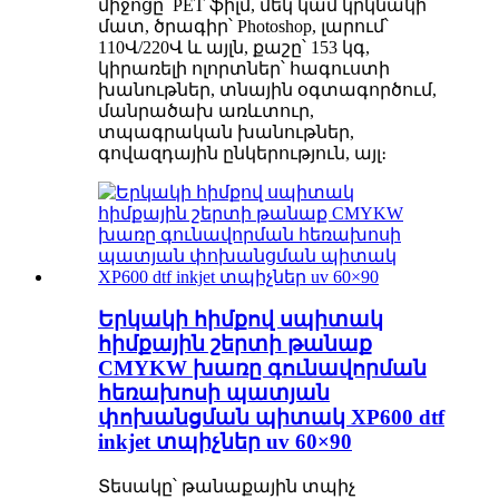
միջոցը՝ PET ֆիլմ, մեկ կամ կրկնակի
մատ, ծրագիր՝ Photoshop, լարում՝
110Վ/220Վ և այլն, քաշը՝ 153 կգ,
կիրառելի ոլորտներ՝ հագուստի
խանութներ, տնային օգտագործում,
մանրածախ առևտուր,
տպագրական խանութներ,
գովազդային ընկերություն, այլ։
Երկակի հիմքով սպիտակ
հիմքային շերտի թանաք
CMYKW խառը գունավորման
հեռախոսի պատյան
փոխանցման պիտակ XP600 dtf
inkjet տպիչներ uv 60×90
Տեսակը՝ թանաքային տպիչ