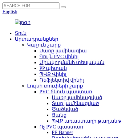
English
Տուն
Արտադրանքներ
Կպչուն շարք
Սառը լամինացիա
Գույն PVC վինիլ
Միակողմանի տեսլական
PP պիտակ
ՊՎՔ Վինիլ
Ռեֆլեկտիվ վինիլ
Լույսի տուփերի շարք
PVC ճկուն պաստառ
Սառը լամինացված
Տաք լամինացված
Ծածկված
Ցանց
ՊՎՔ առաստաղի թաղանթ
Ոչ PVC պաստառ
PE Banner