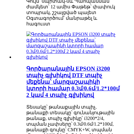
Գույն՝ սպիտակ-սև Պահպանման
ժամկետ՝ 12 ամիս Փաթեթ՝ փափուկ
տոպրակ, շշալցված պալետ
Օգտագործում՝ մանրաթել և
հագուստ
Գործարանային EPSON i3200
տպիչ գլխիկով DTF տպիչ
մեքենա՝ մարզաշապիկի
կտորի համար 0.3մ/0.6մ/1.2*100մ
2 կամ 4 տպիչ գլխիկով
Տեսակը՝ թանաքային տպիչ,
թանաքի տեսակը՝ գունանյութային
թանաք, տպիչ գլխիկը՝ i3200*2/4,
տպման չափսերը՝ 0.3մ/0.6մ/1.2*100մ,
թանաքի գույնը՝ CMYK+W, տպման