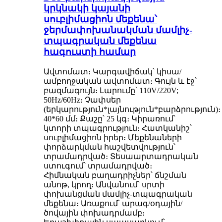
կրկնակի կայանի
սուբլիմացիոն մեքենա՝
ջերմափոխանակման մամլիչ-
տպագրական մեքենա
հագուստի համար
Ավտոմատ։ Կարգավիճակ՝ կիսա/
ամբողջական ավտոմատ։ Գույն և էջ՝
բազմագույն։ Լարումը՝ 110V/220V;
50Hz/60Hz։ Չափսեր
(երկարություն*լայնություն*բարձրություն)։
40*60 մմ։ Քաշը՝ 25 կգ։ Կիրառում՝
կտորի տպագրություն։ Հատկանիշ՝
սուբլիմացիոն իրեր։ Մեքենաների
փորձարկման հաշվետվություն՝
տրամադրված։ Տեսաարտադրական
ստուգում՝ տրամադրված։
Հիմնական բաղադրիչներ՝ ճնշման
անոթ, կրող։ Անվանում՝ սրտի
փոխանցման մամլիչ-տպագրական
մեքենա։ Առաքում՝ արագ/օդային/
ծովային փոխադրմամբ։