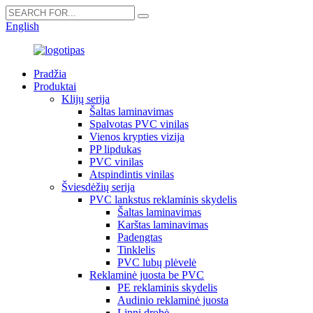
English
Pradžia
Produktai
Klijų serija
Šaltas laminavimas
Spalvotas PVC vinilas
Vienos krypties vizija
PP lipdukas
PVC vinilas
Atspindintis vinilas
Šviesdėžių serija
PVC lankstus reklaminis skydelis
Šaltas laminavimas
Karštas laminavimas
Padengtas
Tinklelis
PVC lubų plėvelė
Reklaminė juosta be PVC
PE reklaminis skydelis
Audinio reklaminė juosta
Lipni drobė