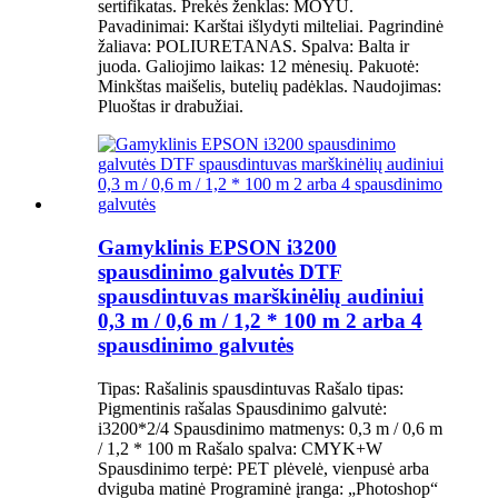
sertifikatas. Prekės ženklas: MOYU.
Pavadinimai: Karštai išlydyti milteliai. Pagrindinė
žaliava: POLIURETANAS. Spalva: Balta ir
juoda. Galiojimo laikas: 12 mėnesių. Pakuotė:
Minkštas maišelis, butelių padėklas. Naudojimas:
Pluoštas ir drabužiai.
Gamyklinis EPSON i3200
spausdinimo galvutės DTF
spausdintuvas marškinėlių audiniui
0,3 m / 0,6 m / 1,2 * 100 m 2 arba 4
spausdinimo galvutės
Tipas: Rašalinis spausdintuvas Rašalo tipas:
Pigmentinis rašalas Spausdinimo galvutė:
i3200*2/4 Spausdinimo matmenys: 0,3 m / 0,6 m
/ 1,2 * 100 m Rašalo spalva: CMYK+W
Spausdinimo terpė: PET plėvelė, vienpusė arba
dviguba matinė Programinė įranga: „Photoshop“