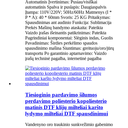
Automatinis Įvertinimas: Pusiau/visiškai
automatinis Spalva ir puslapis: Daugiaspalvis
Įtampa: 110V/220V; 50Hz/60Hz Matmenys (I *
P * A): 40 * 60mm Svoris: 25 KG Pritaikymas:
Spausdinimas ant audinio Funkcija: Sublimacija
Prekės Mašinų bandymo ataskaita: Pateikta
Vaizdo įrašas išeinantis patikrinimas: Pateikta
Pagrindiniai komponentai: Slėginis indas, Guolis
Pavadinimas: Širdies perkėlimo spaudos
spausdinimo mašina Siuntimas: greituoju/oro/jūrų
transportu Po garantinio aptarnavimo: Vaizdo
įrašų techninė pagalba, internetinė pagalba
Tiesioginio pardavimo šilumos
perdavimo poliesterio kopoliesterio
matinis DTF klijų milteliai karšto
lydymo milteliai DTF spausdinimui
Vandenyno oro traukinio sunkvežimio gabenimo