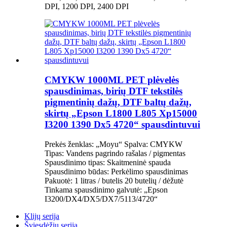
DPI, 1200 DPI, 2400 DPI
CMYKW 1000ML PET plėvelės
spausdinimas, birių DTF tekstilės
pigmentinių dažų, DTF baltų dažų,
skirtų „Epson L1800 L805 Xp15000
I3200 1390 Dx5 4720“ spausdintuvui
Prekės ženklas: „Moyu“ Spalva: CMYKW
Tipas: Vandens pagrindo rašalas / pigmentas
Spausdinimo tipas: Skaitmeninė spauda
Spausdinimo būdas: Perkėlimo spausdinimas
Pakuotė: 1 litras / butelis 20 butelių / dėžutė
Tinkama spausdinimo galvutė: „Epson
I3200/DX4/DX5/DX7/5113/4720“
Klijų serija
Šviesdėžių serija