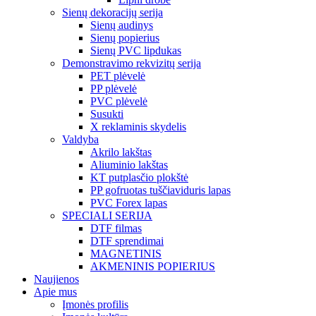
Sienų dekoracijų serija
Sienų audinys
Sienų popierius
Sienų PVC lipdukas
Demonstravimo rekvizitų serija
PET plėvelė
PP plėvelė
PVC plėvelė
Susukti
X reklaminis skydelis
Valdyba
Akrilo lakštas
Aliuminio lakštas
KT putplasčio plokštė
PP gofruotas tuščiaviduris lapas
PVC Forex lapas
SPECIALI SERIJA
DTF filmas
DTF sprendimai
MAGNETINIS
AKMENINIS POPIERIUS
Naujienos
Apie mus
Įmonės profilis