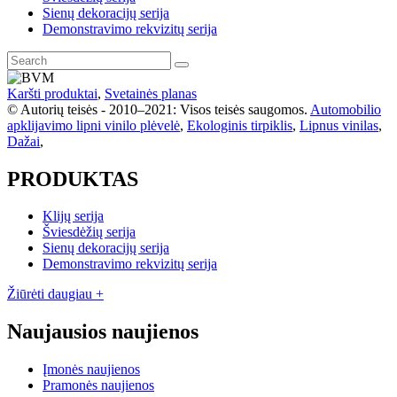
Sienų dekoracijų serija
Demonstravimo rekvizitų serija
Karšti produktai
,
Svetainės planas
© Autorių teisės - 2010–2021: Visos teisės saugomos.
Automobilio
apklijavimo lipni vinilo plėvelė
,
Ekologinis tirpiklis
,
Lipnus vinilas
,
Dažai
,
PRODUKTAS
Klijų serija
Šviesdėžių serija
Sienų dekoracijų serija
Demonstravimo rekvizitų serija
Žiūrėti daugiau +
Naujausios naujienos
Įmonės naujienos
Pramonės naujienos