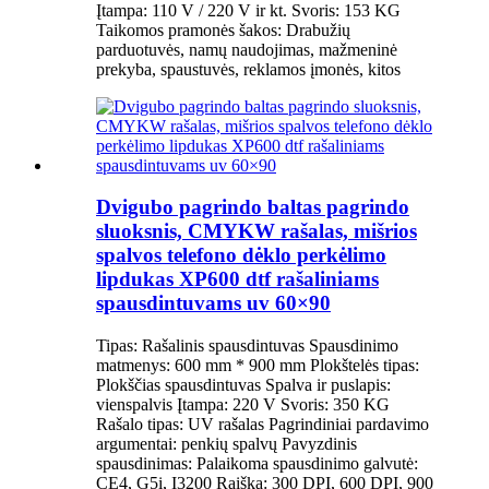
Įtampa: 110 V / 220 V ir kt. Svoris: 153 KG
Taikomos pramonės šakos: Drabužių
parduotuvės, namų naudojimas, mažmeninė
prekyba, spaustuvės, reklamos įmonės, kitos
Dvigubo pagrindo baltas pagrindo
sluoksnis, CMYKW rašalas, mišrios
spalvos telefono dėklo perkėlimo
lipdukas XP600 dtf rašaliniams
spausdintuvams uv 60×90
Tipas: Rašalinis spausdintuvas Spausdinimo
matmenys: 600 mm * 900 mm Plokštelės tipas:
Plokščias spausdintuvas Spalva ir puslapis:
vienspalvis Įtampa: 220 V Svoris: 350 KG
Rašalo tipas: UV rašalas Pagrindiniai pardavimo
argumentai: penkių spalvų Pavyzdinis
spausdinimas: Palaikoma spausdinimo galvutė:
CE4, G5i, I3200 Raiška: 300 DPI, 600 DPI, 900