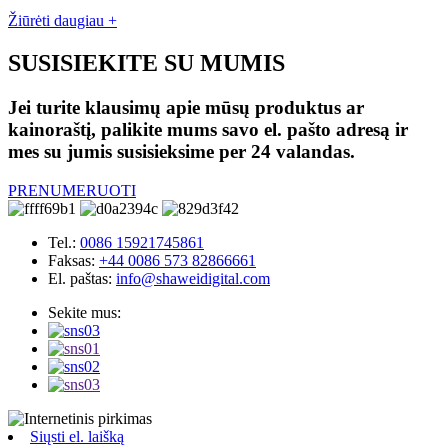
Žiūrėti daugiau +
SUSISIEKITE SU MUMIS
Jei turite klausimų apie mūsų produktus ar
kainoraštį, palikite mums savo el. pašto adresą ir
mes su jumis susisieksime per 24 valandas.
PRENUMERUOTI
Tel.:
0086 15921745861
Faksas:
+44 0086 573 82866661
El. paštas:
info@shaweidigital.com
Sekite mus:
Siųsti el. laišką