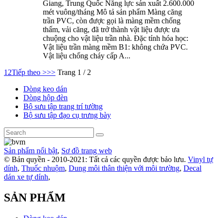
Giang, Trung Quốc Năng lực sản xuất 2.600.000
mét vuông/tháng Mô tả sản phẩm Màng căng
trần PVC, còn được gọi là màng mềm chống
thấm, vải căng, đã trở thành vật liệu được ưa
chuộng cho vật liệu trần nhà. Đặc tính hóa học:
Vật liệu trần màng mềm B1: không chứa PVC.
Vật liệu chống cháy cấp A...
1
2
Tiếp theo >
>>
Trang 1 / 2
Dòng keo dán
Dòng hộp đèn
Bộ sưu tập trang trí tường
Bộ sưu tập đạo cụ trưng bày
Sản phẩm nổi bật
,
Sơ đồ trang web
© Bản quyền - 2010-2021: Tất cả các quyền được bảo lưu.
Vinyl tự
dính
,
Thuốc nhuộm
,
Dung môi thân thiện với môi trường
,
Decal
dán xe tự dính
,
SẢN PHẨM