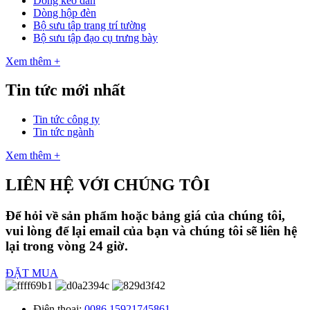
Dòng keo dán
Dòng hộp đèn
Bộ sưu tập trang trí tường
Bộ sưu tập đạo cụ trưng bày
Xem thêm +
Tin tức mới nhất
Tin tức công ty
Tin tức ngành
Xem thêm +
LIÊN HỆ VỚI CHÚNG TÔI
Để hỏi về sản phẩm hoặc bảng giá của chúng tôi,
vui lòng để lại email của bạn và chúng tôi sẽ liên hệ
lại trong vòng 24 giờ.
ĐẶT MUA
Điện thoại:
0086 15921745861