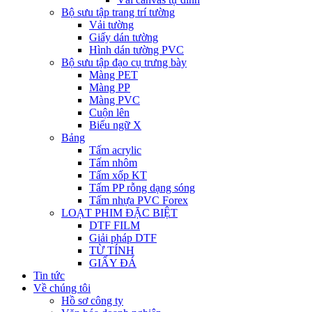
Bộ sưu tập trang trí tường
Vải tường
Giấy dán tường
Hình dán tường PVC
Bộ sưu tập đạo cụ trưng bày
Màng PET
Màng PP
Màng PVC
Cuộn lên
Biểu ngữ X
Bảng
Tấm acrylic
Tấm nhôm
Tấm xốp KT
Tấm PP rỗng dạng sóng
Tấm nhựa PVC Forex
LOẠT PHIM ĐẶC BIỆT
DTF FILM
Giải pháp DTF
TỪ TÍNH
GIẤY ĐÁ
Tin tức
Về chúng tôi
Hồ sơ công ty