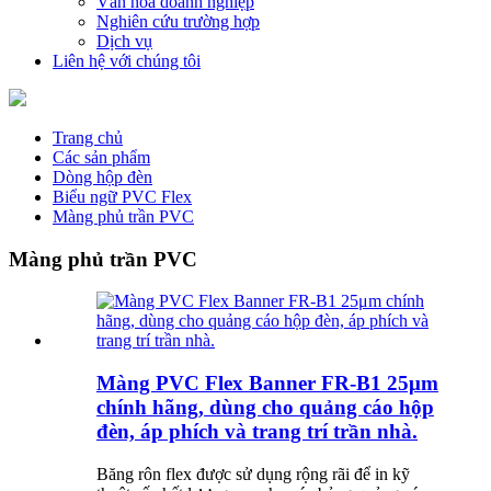
Văn hóa doanh nghiệp
Nghiên cứu trường hợp
Dịch vụ
Liên hệ với chúng tôi
Trang chủ
Các sản phẩm
Dòng hộp đèn
Biểu ngữ PVC Flex
Màng phủ trần PVC
Màng phủ trần PVC
Màng PVC Flex Banner FR-B1 25μm
chính hãng, dùng cho quảng cáo hộp
đèn, áp phích và trang trí trần nhà.
Băng rôn flex được sử dụng rộng rãi để in kỹ