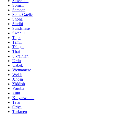
Slovenian
Somali
Samoan
Scots Gaelic
Shona
Sindhi
Sundanese
Swahili
Tajik
Tamil
Telugu
Thai
Ukrainian
Urdu
Uzbek
Vietnamese
Welsh
Xhosa
Yiddish
Yoruba
Zulu
Kinyarwanda
Tatar
Oriya
Turkmen