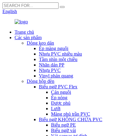
English
Trang chủ
Các sản phẩm
Dòng keo dán
Ép màng nguội
Nhựa PVC nhiều màu
Tầm nhìn một chiều
Nhãn dán PP
Nhựa PVC
Vinyl phản quang
Dòng hộp đèn
Biểu ngữ PVC Flex
Cán nguội
Ép nóng
Được phủ
Lưới
Màng phủ trần PVC
Biểu ngữ KHÔNG CHỨA PVC
Biểu ngữ PE
Biểu ngữ vải
Vải canvas tự dính