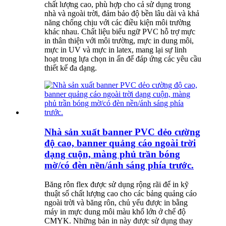
chất lượng cao, phù hợp cho cả sử dụng trong
nhà và ngoài trời, đảm bảo độ bền lâu dài và khả
năng chống chịu với các điều kiện môi trường
khác nhau. Chất liệu biểu ngữ PVC hỗ trợ mực
in thân thiện với môi trường, mực in dung môi,
mực in UV và mực in latex, mang lại sự linh
hoạt trong lựa chọn in ấn để đáp ứng các yêu cầu
thiết kế đa dạng.
Nhà sản xuất banner PVC dẻo cường
độ cao, banner quảng cáo ngoài trời
dạng cuộn, màng phủ trần bóng
mờ/có đèn nền/ánh sáng phía trước.
Băng rôn flex được sử dụng rộng rãi để in kỹ
thuật số chất lượng cao cho các bảng quảng cáo
ngoài trời và băng rôn, chủ yếu được in bằng
máy in mực dung môi màu khổ lớn ở chế độ
CMYK. Những bản in này được sử dụng thay