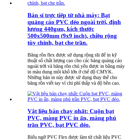
Bán sỉ trực tiếp từ nhà máy: Bạt
quảng cáo PVC dẻo ngoài trời, định
lượng 440gsm, kích thước
500x500mm (9x9 inch), chiều rộng
tùy chỉnh, bạt che trần.
Băng rôn flex được sử dụng rộng rãi để in kỹ
thuật số chất lượng cao cho các bảng quảng cáo
ngoài trời và băng rôn chủ yếu được in bằng máy
in màu dung môi khổ lớn ở chế độ CMYK.
Những bản in này được sử dụng thay thế cho
băng rôn viết tay vì chi phí thấp và độ bền cao.
Vật liệu bán chạy nhất: Cuộn bạt
PVC, màng PVC in ấn, màng phủ
trần PVC, bạt PVC dẻo.
Biểu ngữ PVC Flex được làm từ chất liệu PVC