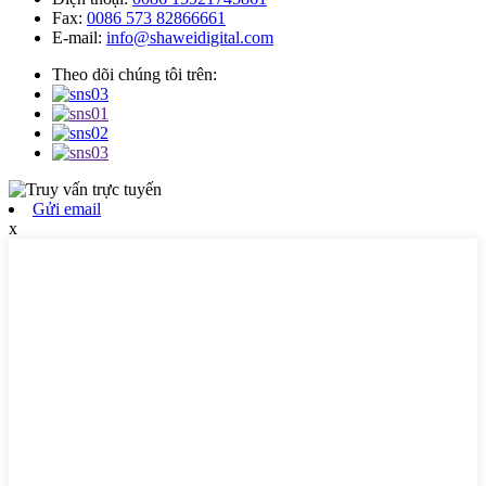
Fax:
0086 573 82866661
E-mail:
info@shaweidigital.com
Theo dõi chúng tôi trên:
Gửi email
x