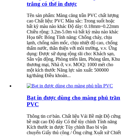
trắng có thể in được
Tên sản phẩm: Màng căng trần PVC chất lượng
cao Chất liệu: PVC Màu sắc: Trong suốt hoặc
bất kỳ màu nào khác Độ dày: 0.18mm~0.22mm
Chiều rộng: 3.2m-5.0m và bất kỳ màu nào khác
Họa tiết: Bóng Tính năng: Chống cháy, chịu
lạnh, chống nấm mốc, chịu nhiệt độ cao, chống
thấm nước, thân thiện với môi trường, v.v. Ứng
dụng: Được sử dụng rộng rãi cho: Khách sạn,
Sân vận động, Phòng triển lãm, Phòng tắm, Khu
thương mại, Nhà ở, v.v. MOQ: 1000 mét cho
một kích thước Năng lực sản xuất: 500000
kg/tháng Điều khoản...
Bạt in được dùng cho màng phủ trần
PVC
Thông tin cơ bản. Chất liệu Vải Bề mặt Độ cứng
bề mặt cao Độ dày Có thể tùy chỉnh Tính năng
Kích thước in được Tùy chỉnh Bao bì vận
chuyển Giấy thủ công / Ống cứng Xuất xứ Chiết