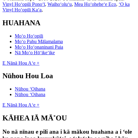
Vinyl Hoʻopili Ponoʻī
,
Waihoʻoluʻu
,
Mea Hoʻoheheʻe Eco
,
ʻO ka
Vinyl Hoʻopili Kaʻa
,
HUAHANA
Moʻo Hoʻopili
Moʻo Pahu Mālamalama
Moʻo Hoʻonaninani Paia
Nā Moʻo Hōʻikeʻike
E Nānā Hou Aʻe +
Nūhou Hou Loa
Nūhou ʻOihana
Nūhou ʻOihana
E Nānā Hou Aʻe +
KĀHEA IĀ MĀ˚OU
No nā nīnau e pili ana i kā mākou huahana a i ʻole