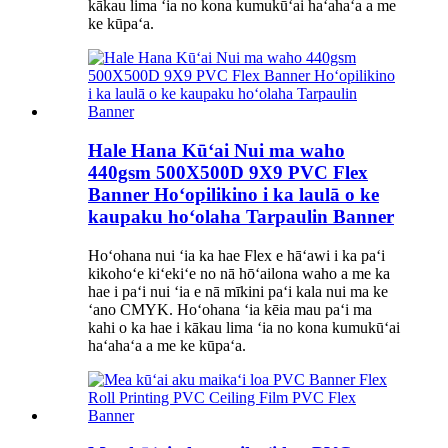
kākau lima ʻia no kona kumukūʻai haʻahaʻa a me
ke kūpaʻa.
Hale Hana Kūʻai Nui ma waho
440gsm 500X500D 9X9 PVC Flex
Banner Hoʻopilikino i ka laulā o ke
kaupaku hoʻolaha Tarpaulin Banner
Hoʻohana nui ʻia ka hae Flex e hāʻawi i ka paʻi
kikohoʻe kiʻekiʻe no nā hōʻailona waho a me ka
hae i paʻi nui ʻia e nā mīkini paʻi kala nui ma ke
ʻano CMYK. Hoʻohana ʻia kēia mau paʻi ma
kahi o ka hae i kākau lima ʻia no kona kumukūʻai
haʻahaʻa a me ke kūpaʻa.