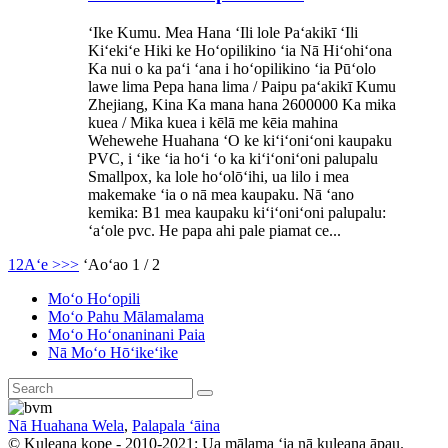
ʻIke Kumu. Mea Hana ʻIli lole Paʻakikī ʻIli
Kiʻekiʻe Hiki ke Hoʻopilikino ʻia Nā Hiʻohiʻona
Ka nui o ka paʻi ʻana i hoʻopilikino ʻia Pūʻolo
lawe lima Pepa hana lima / Paipu paʻakikī Kumu
Zhejiang, Kina Ka mana hana 2600000 Ka mika
kuea / Mika kuea i kēlā me kēia mahina
Wehewehe Huahana ʻO ke kiʻiʻoniʻoni kaupaku
PVC, i ʻike ʻia hoʻi ʻo ka kiʻiʻoniʻoni palupalu
Smallpox, ka lole hoʻolōʻihi, ua lilo i mea
makemake ʻia o nā mea kaupaku. Nā ʻano
kemika: B1 mea kaupaku kiʻiʻoniʻoni palupalu:
ʻaʻole pvc. He papa ahi pale piamat ce...
1
2
Aʻe >
>>
ʻAoʻao 1 / 2
Moʻo Hoʻopili
Moʻo Pahu Mālamalama
Moʻo Hoʻonaninani Paia
Nā Moʻo Hōʻikeʻike
Nā Huahana Wela
,
Palapala ʻāina
© Kuleana kope - 2010-2021: Ua mālama ʻia nā kuleana āpau.