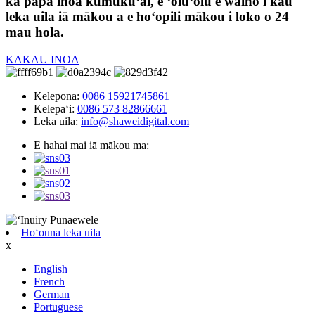
ka papa inoa kumukūʻai, e ʻoluʻolu e waiho i kāu
leka uila iā mākou a e hoʻopili mākou i loko o 24
mau hola.
KAKAU INOA
Kelepona:
0086 15921745861
Kelepaʻi:
0086 573 82866661
Leka uila:
info@shaweidigital.com
E hahai mai iā mākou ma:
Hoʻouna leka uila
x
English
French
German
Portuguese