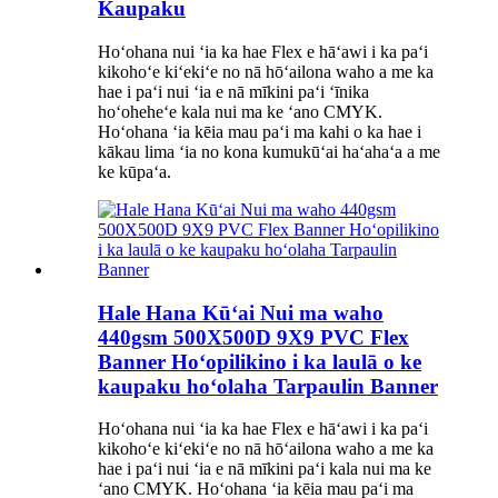
Kaupaku
Hoʻohana nui ʻia ka hae Flex e hāʻawi i ka paʻi
kikohoʻe kiʻekiʻe no nā hōʻailona waho a me ka
hae i paʻi nui ʻia e nā mīkini paʻi ʻīnika
hoʻoheheʻe kala nui ma ke ʻano CMYK.
Hoʻohana ʻia kēia mau paʻi ma kahi o ka hae i
kākau lima ʻia no kona kumukūʻai haʻahaʻa a me
ke kūpaʻa.
Hale Hana Kūʻai Nui ma waho
440gsm 500X500D 9X9 PVC Flex
Banner Hoʻopilikino i ka laulā o ke
kaupaku hoʻolaha Tarpaulin Banner
Hoʻohana nui ʻia ka hae Flex e hāʻawi i ka paʻi
kikohoʻe kiʻekiʻe no nā hōʻailona waho a me ka
hae i paʻi nui ʻia e nā mīkini paʻi kala nui ma ke
ʻano CMYK. Hoʻohana ʻia kēia mau paʻi ma