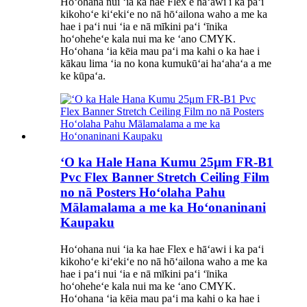
Hoʻohana nui ʻia ka hae Flex e hāʻawi i ka paʻi
kikohoʻe kiʻekiʻe no nā hōʻailona waho a me ka
hae i paʻi nui ʻia e nā mīkini paʻi ʻīnika
hoʻoheheʻe kala nui ma ke ʻano CMYK.
Hoʻohana ʻia kēia mau paʻi ma kahi o ka hae i
kākau lima ʻia no kona kumukūʻai haʻahaʻa a me
ke kūpaʻa.
ʻO ka Hale Hana Kumu 25μm FR-B1
Pvc Flex Banner Stretch Ceiling Film
no nā Posters Hoʻolaha Pahu
Mālamalama a me ka Hoʻonaninani
Kaupaku
Hoʻohana nui ʻia ka hae Flex e hāʻawi i ka paʻi
kikohoʻe kiʻekiʻe no nā hōʻailona waho a me ka
hae i paʻi nui ʻia e nā mīkini paʻi ʻīnika
hoʻoheheʻe kala nui ma ke ʻano CMYK.
Hoʻohana ʻia kēia mau paʻi ma kahi o ka hae i