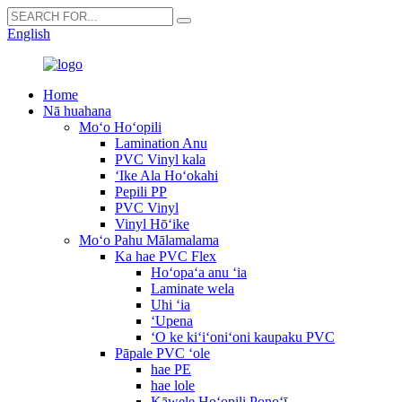
English
Home
Nā huahana
Moʻo Hoʻopili
Lamination Anu
PVC Vinyl kala
ʻIke Ala Hoʻokahi
Pepili PP
PVC Vinyl
Vinyl Hōʻike
Moʻo Pahu Mālamalama
Ka hae PVC Flex
Hoʻopaʻa anu ʻia
Laminate wela
Uhi ʻia
ʻUpena
ʻO ke kiʻiʻoniʻoni kaupaku PVC
Pāpale PVC ʻole
hae PE
hae lole
Kāwele Hoʻopili Ponoʻī