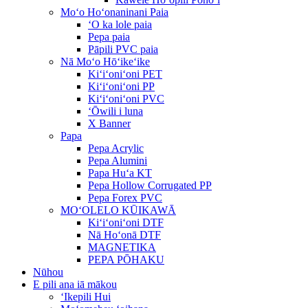
Moʻo Hoʻonaninani Paia
ʻO ka lole paia
Pepa paia
Pāpili PVC paia
Nā Moʻo Hōʻikeʻike
Kiʻiʻoniʻoni PET
Kiʻiʻoniʻoni PP
Kiʻiʻoniʻoni PVC
ʻŌwili i luna
X Banner
Papa
Pepa Acrylic
Pepa Alumini
Papa Huʻa KT
Pepa Hollow Corrugated PP
Pepa Forex PVC
MOʻOLELO KŪIKAWĀ
Kiʻiʻoniʻoni DTF
Nā Hoʻonā DTF
MAGNETIKA
PEPA PŌHAKU
Nūhou
E pili ana iā mākou
ʻIkepili Hui