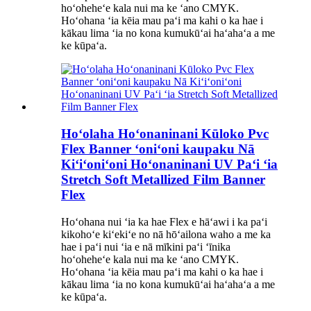
hoʻoheheʻe kala nui ma ke ʻano CMYK.
Hoʻohana ʻia kēia mau paʻi ma kahi o ka hae i
kākau lima ʻia no kona kumukūʻai haʻahaʻa a me
ke kūpaʻa.
Hoʻolaha Hoʻonaninani Kūloko Pvc
Flex Banner ʻoniʻoni kaupaku Nā
Kiʻiʻoniʻoni Hoʻonaninani UV Paʻi ʻia
Stretch Soft Metallized Film Banner
Flex
Hoʻohana nui ʻia ka hae Flex e hāʻawi i ka paʻi
kikohoʻe kiʻekiʻe no nā hōʻailona waho a me ka
hae i paʻi nui ʻia e nā mīkini paʻi ʻīnika
hoʻoheheʻe kala nui ma ke ʻano CMYK.
Hoʻohana ʻia kēia mau paʻi ma kahi o ka hae i
kākau lima ʻia no kona kumukūʻai haʻahaʻa a me
ke kūpaʻa.