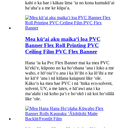
kahi o ka hae i kākau lima ʻia no kona kumukūʻai
haʻahaʻa a me ke kūpaʻa.
Mea kūʻai aku maikaʻi loa PVC
Banner Flex Roll Printing PVC
Ceiling Film PVC Flex Banner
Hana ʻia ka Pvc Flex Banner mai ka mea PVC
kiʻekiʻe, kūpono no ka hoʻohana ʻana i loko a me
waho, e hōʻoiaʻiʻo ana i ka lōʻihi o ka lōʻihi a me
ke kūʻē ʻana i nā kūlana kaiapuni like ʻole.
Kākoʻo ka mea hae PVC i nā ʻīnika eco-solvent,
solvent, UV, a me latex, e hāʻawi ana i ka
maʻalahi i nā koho paʻi e hoʻokō i nā koi hoʻolālā
like ʻole.