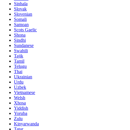
Sinhala
Slovak
Slovenian
Somali
Samoan
Scots Gaelic
Shona
Sindhi
Sundanese
Swahili
Tajik
Tamil
Telugu
Thai
Ukrainian
Urdu
Uzbek
Vietnamese
Welsh
Xhosa
Yiddish
Yoruba
Zulu
Kinyarwanda
Tatar