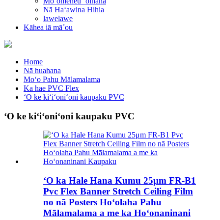
Moʻomeheu ʻoihana
Nā Haʻawina Hihia
lawelawe
Kāhea iā mā˚ou
Home
Nā huahana
Moʻo Pahu Mālamalama
Ka hae PVC Flex
ʻO ke kiʻiʻoniʻoni kaupaku PVC
ʻO ke kiʻiʻoniʻoni kaupaku PVC
ʻO ka Hale Hana Kumu 25μm FR-B1
Pvc Flex Banner Stretch Ceiling Film
no nā Posters Hoʻolaha Pahu
Mālamalama a me ka Hoʻonaninani