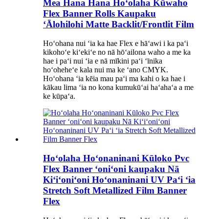
Mea Hana Hana Hoʻolaha Kūwaho
Flex Banner Rolls Kaupaku
ʻĀlohilohi Matte Backlit/Frontlit Film
Hoʻohana nui ʻia ka hae Flex e hāʻawi i ka paʻi
kikohoʻe kiʻekiʻe no nā hōʻailona waho a me ka
hae i paʻi nui ʻia e nā mīkini paʻi ʻīnika
hoʻoheheʻe kala nui ma ke ʻano CMYK.
Hoʻohana ʻia kēia mau paʻi ma kahi o ka hae i
kākau lima ʻia no kona kumukūʻai haʻahaʻa a me
ke kūpaʻa.
Hoʻolaha Hoʻonaninani Kūloko Pvc
Flex Banner ʻoniʻoni kaupaku Nā
Kiʻiʻoniʻoni Hoʻonaninani UV Paʻi ʻia
Stretch Soft Metallized Film Banner
Flex