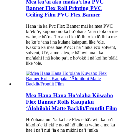
Mea kūʻai aku maikaʻi loa PVC
Banner Flex Roll Printing PVC
Ceiling Film PVC Flex Banner
Hana ʻia ka Pvc Flex Banner mai ka mea PVC
kiʻekiʻe, kūpono no ka hoʻohana ʻana i loko a me
waho, e hōʻoiaʻiʻo ana i ka lōʻihi o ka lōʻihi a me
ke kūʻē ʻana i nā kūlana kaiapuni like ʻole.
Kākoʻo ka mea hae PVC i nā ʻīnika eco-solvent,
solvent, UV, a me latex, e hāʻawi ana i ka
maʻalahi i nā koho paʻi e hoʻokō i nā koi hoʻolālā
like ʻole.
Mea Hana Hana Hoʻolaha Kūwaho
Flex Banner Rolls Kaupaku
ʻĀlohilohi Matte Backlit/Frontlit Film
Hoʻohana nui ʻia ka hae Flex e hāʻawi i ka paʻi
kikohoʻe kiʻekiʻe no nā hōʻailona waho a me ka
hae i paʻi nui ʻia e nā mīkini paʻi ʻīnika