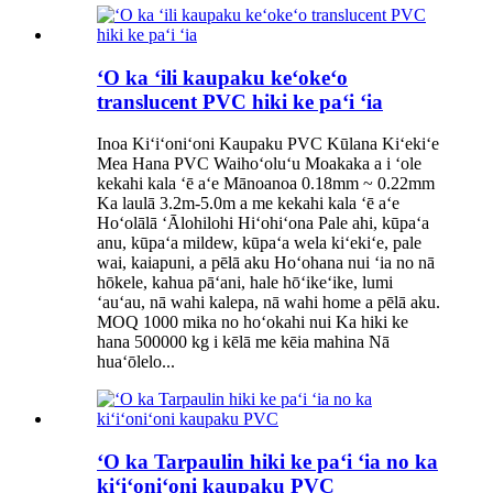
ʻO ka ʻili kaupaku keʻokeʻo
translucent PVC hiki ke paʻi ʻia
Inoa Kiʻiʻoniʻoni Kaupaku PVC Kūlana Kiʻekiʻe
Mea Hana PVC Waihoʻoluʻu Moakaka a i ʻole
kekahi kala ʻē aʻe Mānoanoa 0.18mm ~ 0.22mm
Ka laulā 3.2m-5.0m a me kekahi kala ʻē aʻe
Hoʻolālā ʻĀlohilohi Hiʻohiʻona Pale ahi, kūpaʻa
anu, kūpaʻa mildew, kūpaʻa wela kiʻekiʻe, pale
wai, kaiapuni, a pēlā aku Hoʻohana nui ʻia no nā
hōkele, kahua pāʻani, hale hōʻikeʻike, lumi
ʻauʻau, nā wahi kalepa, nā wahi home a pēlā aku.
MOQ 1000 mika no hoʻokahi nui Ka hiki ke
hana 500000 kg i kēlā me kēia mahina Nā
huaʻōlelo...
ʻO ka Tarpaulin hiki ke paʻi ʻia no ka
kiʻiʻoniʻoni kaupaku PVC